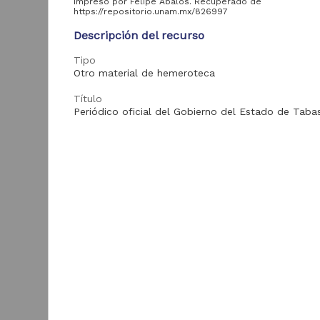
Impreso por Felipe Abalos. Recuperado de
https://repositorio.unam.mx/826997
Descripción del recurso
Acervo
Tipo
Colecciones
Otro material de hemeroteca
Universitarias
2,045,979
Digitales
Título
Tesis
569,855
Periódico oficial del Gobierno del Estado de Taba
Hemeroteca
Fecha
Nacional Digital de
433,535
1928-12-15
México
Artículos
89,475
Tema
T
e
Publicaciones periódicas mexicanas; Tabasco (Méx
Publicaciones del IIJ
19,278
Publicaciones oficiales
f
Biblioteca Nacional
5,450
[
Digital de México
[
Enlaces
M
Archivo fotográfico
4,631
"Mexico Indigena"
Texto completo
ver más