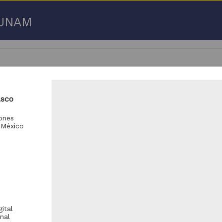
a UNAM
asco
 50 de
3,192,753 resultados
iones
 México
respondencia postal
Correspondencia postal
ital
nal