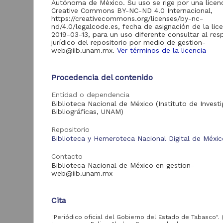
Autónoma de México. Su uso se rige por una licen
de Información
Creative Commons BY-NC-ND 4.0 Internacional,
Biblioteca y
https://creativecommons.org/licenses/by-nc-
Hemeroteca
nd/4.0/legalcode.es, fecha de asignación de la lic
438,985
Nacional Digital de
2019-03-13, para un uso diferente consultar al re
México
jurídico del repositorio por medio de gestion-
web@iib.unam.mx.
Ver términos de la licencia
Revistas UNAM
89,475
N
Repositorio del
l
Procedencia del contenido
Instituto de
L
Investigaciones
23,758
Entidad o dependencia
Jurídicas "RU
M
Jurídicas"
Biblioteca Nacional de México (Instituto de Invest
[
Bibliográficas, UNAM)
M
Repositorio del
Instituto de
Repositorio
5,334
Investigaciones
Biblioteca y Hemeroteca Nacional Digital de Méxi
Sociales "RUD-IIS"
Repositorio Memoria
Contacto
Institucional del
Biblioteca Nacional de México en gestion-
Centro de
web@iib.unam.mx
4,214
Investigaciones sobre
América del Norte
"MiCISAN"
Cita
Cor
ver más
"Periódico oficial del Gobierno del Estado de Tabasco". (