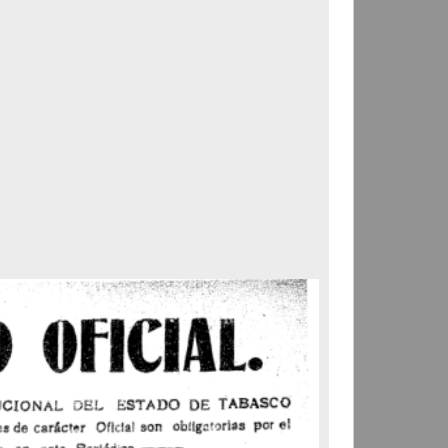
Correspondencia postal
Carta donde le suplican
ordene la libertad de José
Flores Alatorre
Maldonado, Manuel
[sin fecha]