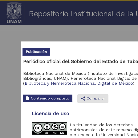
Repositorio Institucional de l
Publicación
Periódico oficial del Gobierno del Estado de Tab
1 -
Biblioteca Nacional de México (Instituto de Investigac
Bibliográficas, UNAM),
Hemeroteca Nacional Digital de
(
Biblioteca y Hemeroteca Nacional Digital de México
Repositorio
)
Cor
Portal de Datos
Contenido completo
share
Compartir
Abiertos UNAM,
2,045,979
Colecciones
Universitarias
Licencia de uso
Repositorio de la
La titularidad de los derechos
Dirección General de
patrimoniales de este recurso dig
Bibliotecas y
569,855
pertenece a la Universidad Nacio
Servicios Digitales