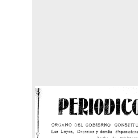
respondencia postal
Correspondencia postal
elegrama de Feliciano
Carta de Refugio Rivera a Luis
avera a Francisco I. Madero
A. García
n que lo felicita a él y al...
avero, Feliciano
Rivera, Refugio
sin fecha]
[sin fecha]