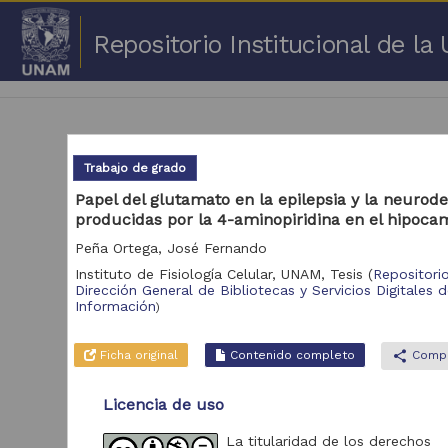
Repositorio Institucional de l
Trabajo de grado
Papel del glutamato en la epilepsia y la neurod
producidas por la 4-aminopiridina en el hipocam
1 -
Peña Ortega, José Fernando
Repositorio
Instituto de Fisiología Celular, UNAM,
Tesis
(
Repositori
Cor
Dirección General de Bibliotecas y Servicios Digitales 
Información
)
Portal de Datos
Abiertos UNAM,
2,045,979
Colecciones
Ficha original
Contenido completo
share
Compa
Universitarias
Repositorio de la
Licencia de uso
Dirección General de
Bibliotecas y
569,855
Servicios Digitales
La titularidad de los derechos