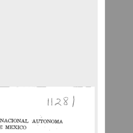
Correspondencia postal
Carta donde le suplican
ordene la libertad de José
Flores Alatorre
Maldonado, Manuel
[sin fecha]