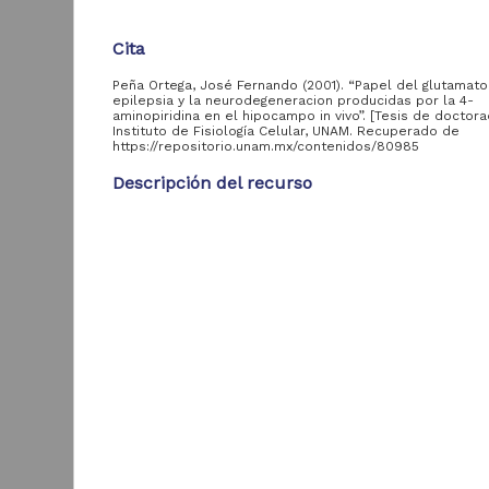
Cita
Acervo
Peña Ortega, José Fernando (2001). “Papel del glutamato
Colecciones
epilepsia y la neurodegeneracion producidas por la 4-
aminopiridina en el hipocampo in vivo”. [Tesis de doctora
Universitarias
2,045,979
Instituto de Fisiología Celular, UNAM. Recuperado de
Digitales
https://repositorio.unam.mx/contenidos/80985
Tesis
569,855
Descripción del recurso
Hemeroteca
Nacional Digital de
433,535
Autor(es)
México
Peña Ortega, José Fernando
Artículos
89,475
T
Colaborador(es)
e
Publicaciones del IIJ
Tapia Ibarguengoytia, Ricardo (asesor)
19,278
f
Biblioteca Nacional
Tipo
5,450
[
Digital de México
Tesis de doctorado
[
M
Archivo fotográfico
4,631
"Mexico Indigena"
Título
Papel del glutamato en la epilepsia y la neurodeg
ver más
producidas por la 4-aminopiridina en el hipocampo
Fecha