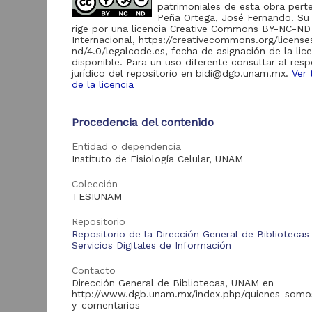
de Información
patrimoniales de esta obra pert
Peña Ortega, José Fernando. Su
Biblioteca y
rige por una licencia Creative Commons BY-NC-ND
Hemeroteca
Internacional, https://creativecommons.org/licens
438,985
Nacional Digital de
nd/4.0/legalcode.es, fecha de asignación de la lic
México
disponible. Para un uso diferente consultar al res
jurídico del repositorio en bidi@dgb.unam.mx.
Ver 
Revistas UNAM
89,475
de la licencia
N
Repositorio del
l
Instituto de
L
Procedencia del contenido
Investigaciones
23,758
Jurídicas "RU
M
Jurídicas"
Entidad o dependencia
[
Instituto de Fisiología Celular, UNAM
M
Repositorio del
Instituto de
5,334
Colección
Investigaciones
TESIUNAM
Sociales "RUD-IIS"
Repositorio Memoria
Repositorio
Institucional del
Repositorio de la Dirección General de Bibliotecas
Centro de
Servicios Digitales de Información
4,214
Investigaciones sobre
América del Norte
Contacto
"MiCISAN"
Cor
Dirección General de Bibliotecas, UNAM en
ver más
http://www.dgb.unam.mx/index.php/quienes-somo
y-comentarios