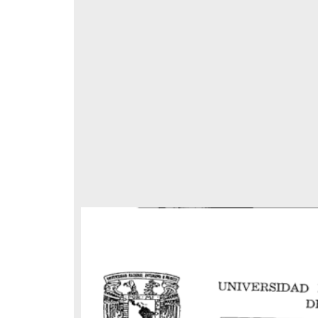
respondencia postal
Correspondencia postal
elegrama de Feliciano
Carta de Refugio Rivera a Luis
avera a Francisco I. Madero
A. García
n que lo felicita a él y al...
avero, Feliciano
Rivera, Refugio
sin fecha]
[sin fecha]