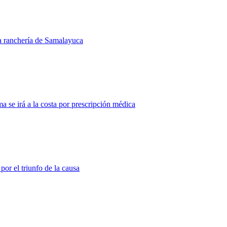
la ranchería de Samalayuca
 se irá a la costa por prescripción médica
or el triunfo de la causa