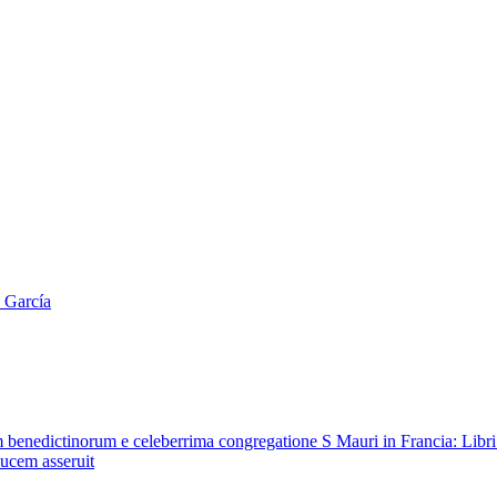
 García
rum benedictinorum e celeberrima congregatione S Mauri in Francia: Lib
lucem asseruit