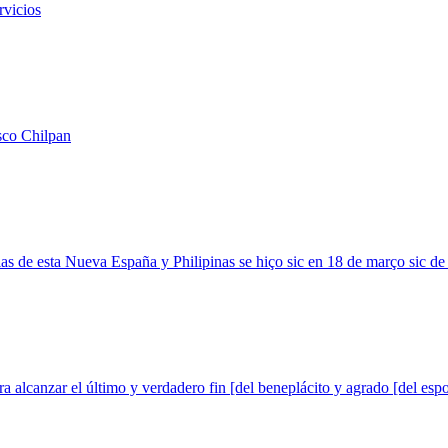
rvicios
isco Chilpan
cias de esta Nueva España y Philipinas se hiço sic en 18 de março sic d
ra alcanzar el último y verdadero fin [del beneplácito y agrado [del esp