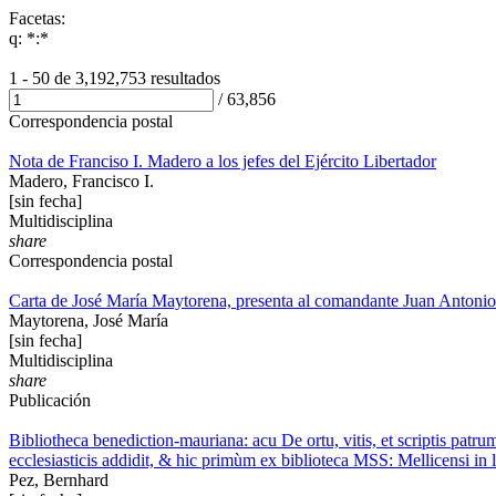
Facetas:
q: *:*
1 - 50 de
3,192,753 resultados
/
63,856
Correspondencia postal
Nota de Franciso I. Madero a los jefes del Ejército Libertador
Madero, Francisco I.
[sin fecha]
Multidisciplina
share
Correspondencia postal
Carta de José María Maytorena, presenta al comandante Juan Antonio
Maytorena, José María
[sin fecha]
Multidisciplina
share
Publicación
Bibliotheca benediction-mauriana: acu De ortu, vitis, et scriptis pat
ecclesiasticis addidit, & hic primùm ex biblioteca MSS: Mellicensi in 
Pez, Bernhard