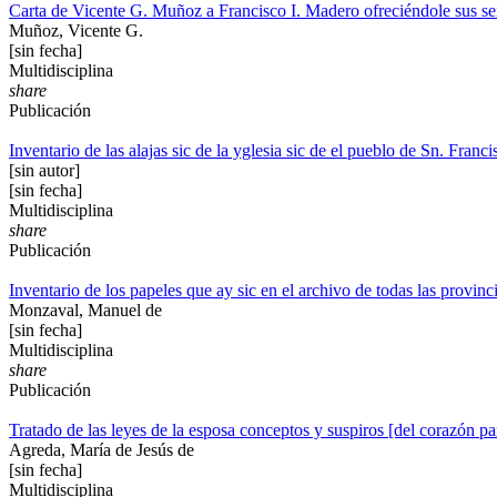
Carta de Vicente G. Muñoz a Francisco I. Madero ofreciéndole sus se
Muñoz, Vicente G.
[sin fecha]
Multidisciplina
share
Publicación
Inventario de las alajas sic de la yglesia sic de el pueblo de Sn. Franc
[sin autor]
[sin fecha]
Multidisciplina
share
Publicación
Inventario de los papeles que ay sic en el archivo de todas las provin
Monzaval, Manuel de
[sin fecha]
Multidisciplina
share
Publicación
Tratado de las leyes de la esposa conceptos y suspiros [del corazón pa
Agreda, María de Jesús de
[sin fecha]
Multidisciplina