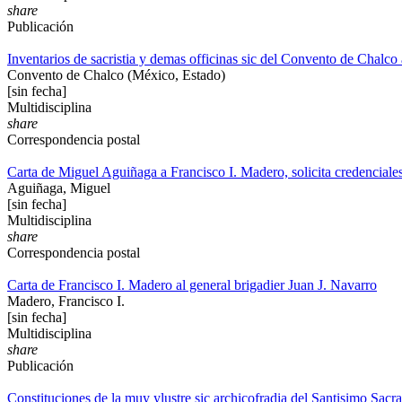
share
Publicación
Inventarios de sacristia y demas officinas sic del Convento de Chalc
Convento de Chalco (México, Estado)
[sin fecha]
Multidisciplina
share
Correspondencia postal
Carta de Miguel Aguiñaga a Francisco I. Madero, solicita credenciales
Aguiñaga, Miguel
[sin fecha]
Multidisciplina
share
Correspondencia postal
Carta de Francisco I. Madero al general brigadier Juan J. Navarro
Madero, Francisco I.
[sin fecha]
Multidisciplina
share
Publicación
Constituciones de la muy ylustre sic archicofradia del Santisimo Sac