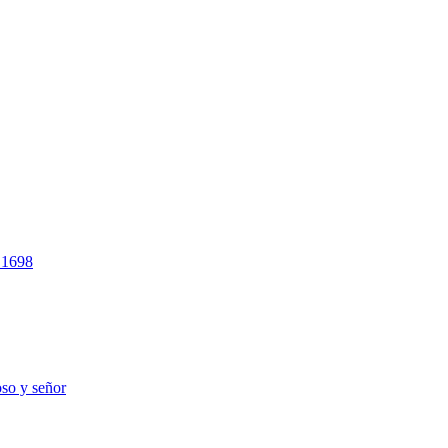
e 1698
oso y señor