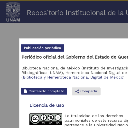
Repositorio Institucional de l
Publicación periódica
Periódico oficial del Gobierno del Estado de Gue
1 -
Biblioteca Nacional de México (Instituto de Investigac
Bibliográficas, UNAM),
Hemeroteca Nacional Digital de
(
Biblioteca y Hemeroteca Nacional Digital de México
Repositorio
)
Cor
Portal de Datos
Contenido completo
share
Compartir
Abiertos UNAM,
2,045,979
Colecciones
Universitarias
Licencia de uso
Repositorio de la
La titularidad de los derechos
Dirección General de
patrimoniales de este recurso dig
Bibliotecas y
569,855
pertenece a la Universidad Nacio
Servicios Digitales