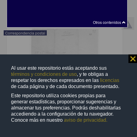
share
Otros contenidos
Correspondencia postal
⨯
Al usar este repositorio estás aceptando sus
términos y condiciones de uso
, y te obligas a
respetar los derechos expresados en las
licencias
de cada página y de cada documento presentado.
Este repositorio utiliza cookies propias para
generar estadísticas, proporcionar sugerencias y
almacenar tus preferencias. Podrás deshabilitarlas
accediendo a la configuración de tu navegador.
Conoce más en nuestro
aviso de privacidad.
Recomienda José Lopp a Jesús Duarte
Lopp, José
[sin fecha]