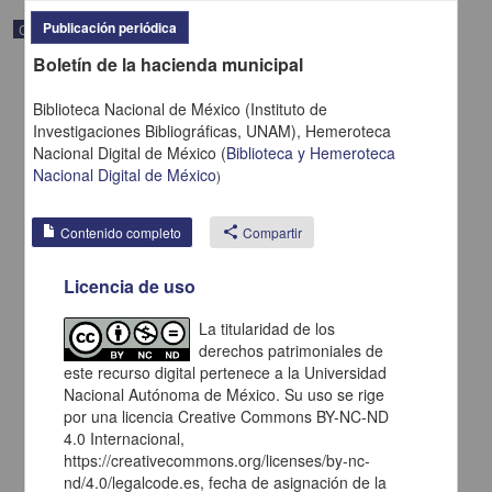
Publicación periódica
Correspondencia postal
Boletín de la hacienda municipal
Biblioteca Nacional de México (Instituto de
Investigaciones Bibliográficas, UNAM),
Hemeroteca
Nacional Digital de México
(
Biblioteca y Hemeroteca
Nacional Digital de México
)
Contenido completo
share
Compartir
Licencia de uso
La titularidad de los
derechos patrimoniales de
Carta de H. C. Pitman a Francisco I. Madero en la que le solicita
una fotografía
este recurso digital pertenece a la Universidad
Nacional Autónoma de México. Su uso se rige
Pitman, H. C.
[sin fecha]
por una licencia Creative Commons BY-NC-ND
Multidisciplina
4.0 Internacional,
https://creativecommons.org/licenses/by-nc-
share
nd/4.0/legalcode.es, fecha de asignación de la