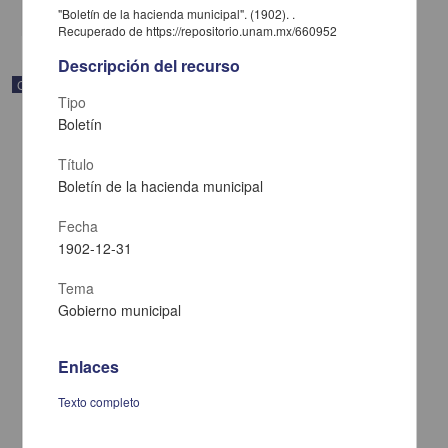
share
"Boletín de la hacienda municipal". (1902). .
Recuperado de https://repositorio.unam.mx/660952
Descripción del recurso
Correspondencia postal
Tipo
Boletín
Título
Boletín de la hacienda municipal
Fecha
1902-12-31
Tema
Gobierno municipal
Enlaces
Carta de José María Maytorena a Francisco I. Madero en la que
informa se irá a la costa por prescripción médica
Texto completo
Maytorena, José María
[sin fecha]