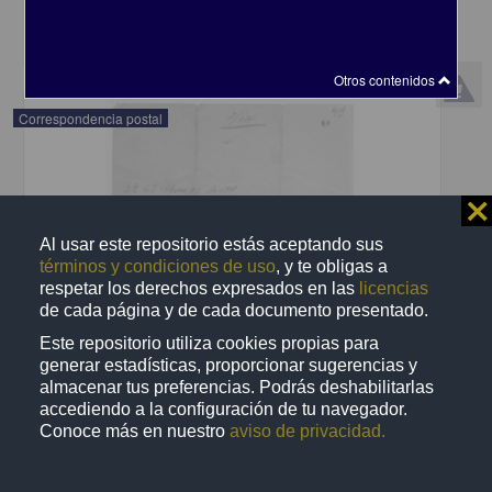
share
Otros contenidos
Correspondencia postal
⨯
Al usar este repositorio estás aceptando sus
términos y condiciones de uso
, y te obligas a
respetar los derechos expresados en las
licencias
de cada página y de cada documento presentado.
Este repositorio utiliza cookies propias para
generar estadísticas, proporcionar sugerencias y
almacenar tus preferencias. Podrás deshabilitarlas
accediendo a la configuración de tu navegador.
Conoce más en nuestro
aviso de privacidad.
Recomienda José Lopp a Jesús Duarte
Lopp, José
[sin fecha]