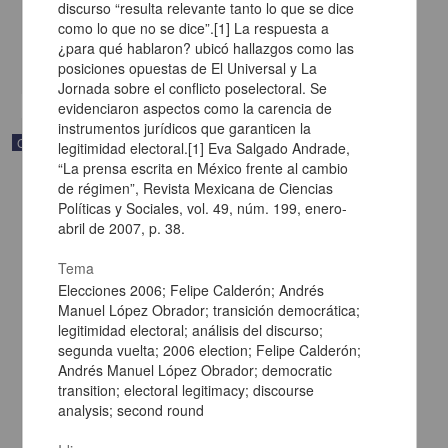
discurso “resulta relevante tanto lo que se dice
[sin fecha]
como lo que no se dice”.[1] La respuesta a
Multidisciplina
¿para qué hablaron? ubicó hallazgos como las
share
posiciones opuestas de El Universal y La
Jornada sobre el conflicto poselectoral. Se
evidenciaron aspectos como la carencia de
instrumentos jurídicos que garanticen la
Correspondencia postal
legitimidad electoral.[1] Eva Salgado Andrade,
“La prensa escrita en México frente al cambio
de régimen”, Revista Mexicana de Ciencias
Políticas y Sociales, vol. 49, núm. 199, enero-
abril de 2007, p. 38.
Tema
Elecciones 2006; Felipe Calderón; Andrés
Manuel López Obrador; transición democrática;
legitimidad electoral; análisis del discurso;
segunda vuelta; 2006 election; Felipe Calderón;
Andrés Manuel López Obrador; democratic
transition; electoral legitimacy; discourse
analysis; second round
Carta de Vicente G. Muñoz a Francisco I. Madero ofreciéndole sus