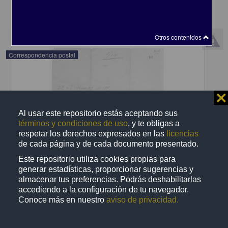
share
Otros contenidos
Correspondencia postal
⨯
Al usar este repositorio estás aceptando sus
términos y condiciones de uso
, y te obligas a
respetar los derechos expresados en las
licencias
de cada página y de cada documento presentado.
Este repositorio utiliza cookies propias para
generar estadísticas, proporcionar sugerencias y
almacenar tus preferencias. Podrás deshabilitarlas
accediendo a la configuración de tu navegador.
Conoce más en nuestro
aviso de privacidad.
Recomienda José Lopp a Jesús Duarte
Lopp, José
[sin fecha]