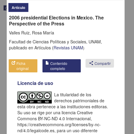
Artículo
Correspondencia postal
2006 presidential Elections in Mexico. The
Perspective of the Press
Valles Ruiz, Rosa María
Facultad de Ciencias Políticas y Sociales, UNAM,
publicado en
Artículos
(
Revistas UNAM
)
Ficha
Contenido
share
Compartir
original
completo
Licencia de uso
La titularidad de los
Carta de H. C. Pitman a Francisco I. Madero en la que le solicita
derechos patrimoniales de
una fotografía
esta obra pertenece a las instituciones editoras.
Pitman, H. C.
Su uso se rige por una licencia Creative
[sin fecha]
Multidisciplina
Commons BY-NC-ND 4.0 Internacional,
https://creativecommons.org/licenses/by-nc-
share
nd/4.0/legalcode.es, para un uso diferente