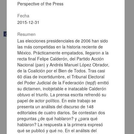
Multidisciplina
Perspective of the Press
share
Fecha
2015-12-31
Resumen
Correspondencia postal
Las elecciones presidenciales de 2006 han sido
las más competidas en la historia reciente de
México. Prácticamente empatados, llegaron a la
recta final Felipe Calderón, del Partido Acción
Nacional (pan) y Andrés Manuel López Obrador,
de la Coalición por el Bien de Todos. Tras casi
60 días de incertidumbre, el Tribunal Electoral
del Poder Judicial de la Federación (tepjf) emitió
su dictamen, inobjetable e inatacable Calderón
obtuvo el triunfo. La prensa escrita refrendó su
papel de actor político. En este trabajo se
presenta un análisis del discurso de 148
editoriales de cuatro diarios. Se contestan dos
preguntas ¿de qué hablaron? y ¿para qué
Carta de Francisco Martínez Baca a Francisco I. Madero
hablaron? La respuesta a la primera expresó
felicitándolo por el triunfo de la causa
qué se publicó y qué no. En el análisis del
Martínez Baca, Francisco