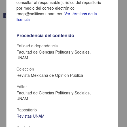
consultar al responsable jurídico del repositorio
por medio del correo electrónico
rmop@politicas.unam.mx.
Ver términos de la
Correspondencia postal
licencia
Procedencia del contenido
Entidad o dependencia
Facultad de Ciencias Políticas y Sociales,
UNAM
Colección
Revista Mexicana de Opinión Pública
Editor
Facultad de Ciencias Políticas y Sociales,
UNAM
Carta de Zeferino Pérez, el general Antonio Rábago se encuentra
en la ranchería de Samalayuca
Repositorio
Pérez, Zeferino
[sin fecha]
Revistas UNAM
Multidisciplina