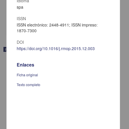
Idioma
servicios
spa
Muñoz, Vicente G.
[sin fecha]
Multidisciplina
ISSN
ISSN electrónico: 2448-4911; ISSN impreso:
share
1870-7300
DOI
https://doi.org/10.1016/j.rmop.2015.12.003
Publicación
Enlaces
Ficha original
Texto completo