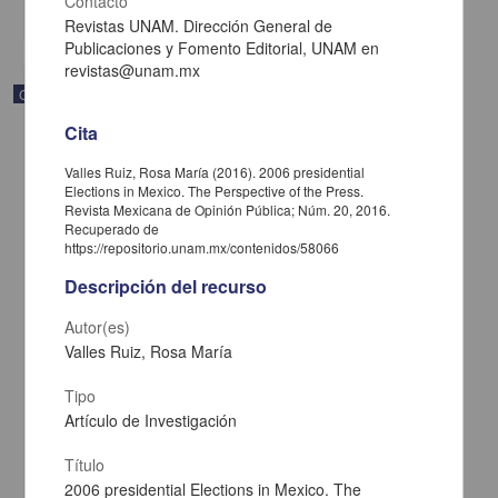
Contacto
share
Revistas UNAM. Dirección General de
Publicaciones y Fomento Editorial, UNAM en
revistas@unam.mx
Correspondencia postal
Cita
Valles Ruiz, Rosa María (2016). 2006 presidential
Elections in Mexico. The Perspective of the Press.
Revista Mexicana de Opinión Pública; Núm. 20, 2016.
Recuperado de
https://repositorio.unam.mx/contenidos/58066
Descripción del recurso
Autor(es)
Valles Ruiz, Rosa María
Tipo
Artículo de Investigación
Carta de José María Maytorena a Francisco I. Madero en la que
informa se irá a la costa por prescripción médica
Maytorena, José María
Título
[sin fecha]
2006 presidential Elections in Mexico. The