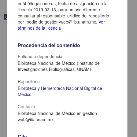
nd/4.0/legalcode.es, fecha de asignación de la
licencia 2019-03-13, para un uso diferente
consultar al responsable jurídico del repositorio
Correspondencia postal
por medio de gestion-web@iib.unam.mx.
Ver
términos de la licencia
Procedencia del contenido
Entidad o dependencia
Biblioteca Nacional de México (Instituto de
Investigaciones Bibliográficas, UNAM)
Repositorio
Biblioteca y Hemeroteca Nacional Digital de
México
Contacto
Carta de Zeferino Pérez, el general Antonio Rábago se encuentra
en la ranchería de Samalayuca
Biblioteca Nacional de México en gestion-
Pérez, Zeferino
web@iib.unam.mx
[sin fecha]
Multidisciplina
Cita