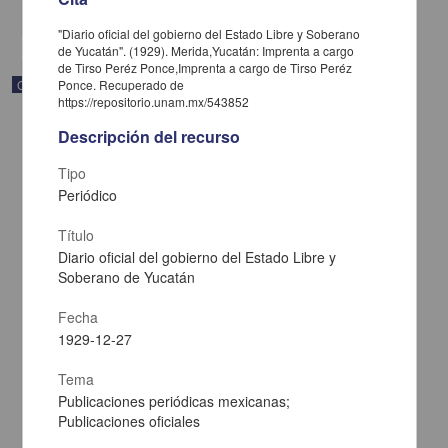
share
"Diario oficial del gobierno del Estado Libre y Soberano
de Yucatán". (1929). Merida,Yucatán: Imprenta a cargo
de Tirso Peréz Ponce,Imprenta a cargo de Tirso Peréz
Correspondencia postal
Ponce. Recuperado de
https://repositorio.unam.mx/543852
Descripción del recurso
Tipo
Periódico
Título
Diario oficial del gobierno del Estado Libre y
Soberano de Yucatán
Fecha
1929-12-27
Carta de José María Maytorena a Francisco I. Madero en la que
Tema
informa se irá a la costa por prescripción médica
Publicaciones periódicas mexicanas;
Maytorena, José María
Publicaciones oficiales
[sin fecha]