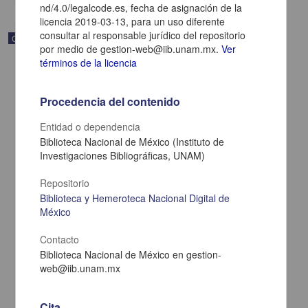
nd/4.0/legalcode.es, fecha de asignación de la
licencia 2019-03-13, para un uso diferente
consultar al responsable jurídico del repositorio
Correspondencia postal
por medio de gestion-web@iib.unam.mx.
Ver
términos de la licencia
Procedencia del contenido
Entidad o dependencia
Biblioteca Nacional de México (Instituto de
Investigaciones Bibliográficas, UNAM)
Repositorio
Biblioteca y Hemeroteca Nacional Digital de
México
Contacto
Carta de Zeferino Pérez, el general Antonio Rábago se encuentra
en la ranchería de Samalayuca
Biblioteca Nacional de México en gestion-
Pérez, Zeferino
web@iib.unam.mx
[sin fecha]
Multidisciplina
Cita