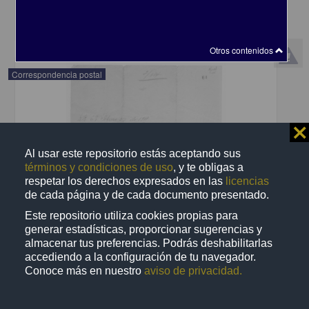
share
Otros contenidos
Correspondencia postal
⨯
Al usar este repositorio estás aceptando sus
términos y condiciones de uso
, y te obligas a
respetar los derechos expresados en las
licencias
de cada página y de cada documento presentado.
Este repositorio utiliza cookies propias para
generar estadísticas, proporcionar sugerencias y
almacenar tus preferencias. Podrás deshabilitarlas
accediendo a la configuración de tu navegador.
Conoce más en nuestro
aviso de privacidad.
Recomienda José Lopp a Jesús Duarte
Lopp, José
[sin fecha]