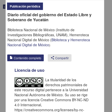
Publicación periódica
Correspondencia postal
Diario oficial del gobierno del Estado Libre y
Soberano de Yucatán
Biblioteca Nacional de México (Instituto de
Investigaciones Bibliográficas, UNAM),
Hemeroteca
Nacional Digital de México
(
Biblioteca y Hemeroteca
Nacional Digital de México
)
Contenido completo
share
Compartir
Licencia de uso
La titularidad de los
Carta de H. C. Pitman a Francisco I. Madero en la que le solicita
una fotografía
derechos patrimoniales de
este recurso digital pertenece a la Universidad
Pitman, H. C.
[sin fecha]
Nacional Autónoma de México. Su uso se rige
Multidisciplina
por una licencia Creative Commons BY-NC-ND
4.0 Internacional,
share
https://creativecommons.org/licenses/by-nc-