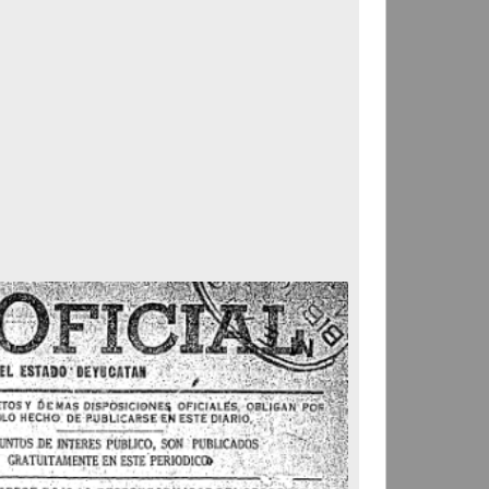
Correspondencia postal
Carta donde le suplican
ordene la libertad de José
Flores Alatorre
Maldonado, Manuel
[sin fecha]