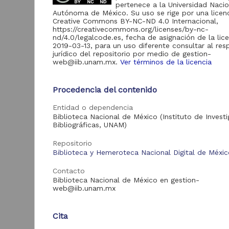
de Información
pertenece a la Universidad Nacio
Autónoma de México. Su uso se rige por una licen
Biblioteca y
Creative Commons BY-NC-ND 4.0 Internacional,
Hemeroteca
https://creativecommons.org/licenses/by-nc-
438,985
Nacional Digital de
nd/4.0/legalcode.es, fecha de asignación de la lic
México
2019-03-13, para un uso diferente consultar al re
jurídico del repositorio por medio de gestion-
Revistas UNAM
89,475
web@iib.unam.mx.
Ver términos de la licencia
N
Repositorio del
l
Instituto de
L
Procedencia del contenido
Investigaciones
23,758
Jurídicas "RU
M
Jurídicas"
Entidad o dependencia
[
Biblioteca Nacional de México (Instituto de Invest
M
Repositorio del
Bibliográficas, UNAM)
Instituto de
5,334
Investigaciones
Repositorio
Sociales "RUD-IIS"
Biblioteca y Hemeroteca Nacional Digital de Méxi
Repositorio Memoria
Institucional del
Contacto
Centro de
Biblioteca Nacional de México en gestion-
4,214
Investigaciones sobre
web@iib.unam.mx
América del Norte
"MiCISAN"
Cor
Cita
ver más