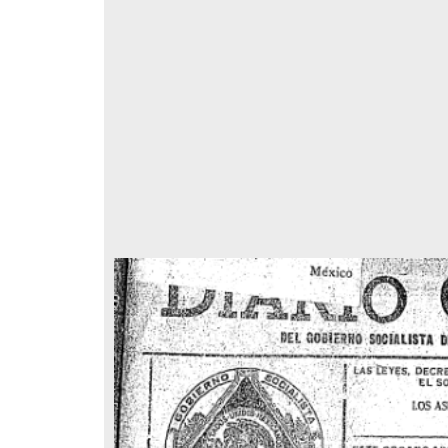
respondencia postal
Correspondencia postal
elegrama de Feliciano
Carta de Refugio Rivera a Luis
avera a Francisco I. Madero
A. García
n que lo felicita a él y al...
avero, Feliciano
Rivera, Refugio
sin fecha]
[sin fecha]