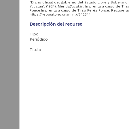
"Diario oficial del gobierno del Estado Libre y Soberano
Yucatán". (1924). Merida,Yucatán: Imprenta a cargo de Tir
Ponce,Imprenta a cargo de Tirso Peréz Ponce. Recupera
Acervo
https://repositorio.unam.mx/542344
Descripción del recurso
Colecciones
Universitarias
2,045,979
Tipo
Digitales
Periódico
Tesis
569,855
Título
Hemeroteca
Diario oficial del gobierno del Estado Libre y Sob
Nacional Digital de
433,535
Yucatán
México
Fecha
Artículos
89,475
T
1924-12-30
e
Publicaciones del IIJ
19,278
f
Tema
Biblioteca Nacional
5,450
[
Publicaciones periódicas mexicanas; Publicaciones
Digital de México
[
oficiales
M
Archivo fotográfico
4,631
"Mexico Indigena"
Enlaces
ver más
Texto completo