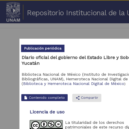
Repositorio Institucional de l
Publicación periódica
Diario oficial del gobierno del Estado Libre y So
Yucatán
1 -
Biblioteca Nacional de México (Instituto de Investigac
Repositorio
Bibliográficas, UNAM),
Hemeroteca Nacional Digital de
Cor
(
Biblioteca y Hemeroteca Nacional Digital de México
)
Portal de Datos
Abiertos UNAM,
2,045,979
Contenido completo
share
Compartir
Colecciones
Universitarias
Licencia de uso
Repositorio de la
Dirección General de
Bibliotecas y
569,855
La titularidad de los derechos
Servicios Digitales
patrimoniales de este recurso dig