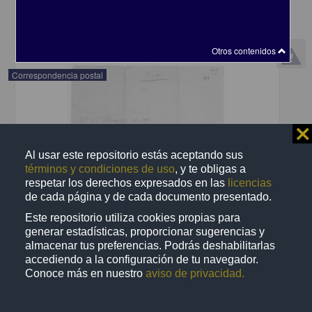
share
Otros contenidos
Correspondencia postal
⨯
Al usar este repositorio estás aceptando sus
términos y condiciones de uso
, y te obligas a
respetar los derechos expresados en las
licencias
de cada página y de cada documento presentado.
Este repositorio utiliza cookies propias para
generar estadísticas, proporcionar sugerencias y
almacenar tus preferencias. Podrás deshabilitarlas
accediendo a la configuración de tu navegador.
Conoce más en nuestro
aviso de privacidad.
Recomienda José Lopp a Jesús Duarte
Lopp, José
[sin fecha]