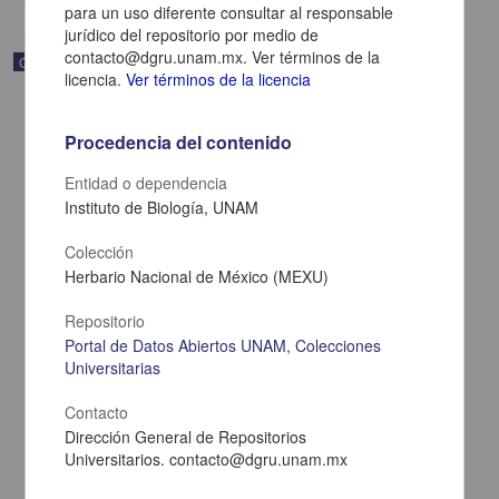
para un uso diferente consultar al responsable
jurídico del repositorio por medio de
contacto@dgru.unam.mx. Ver términos de la
Correspondencia postal
licencia.
Ver términos de la licencia
Procedencia del contenido
Entidad o dependencia
Instituto de Biología, UNAM
Colección
Herbario Nacional de México (MEXU)
Repositorio
Portal de Datos Abiertos UNAM, Colecciones
Universitarias
Carta de Zeferino Pérez, el general Antonio Rábago se encuentra
en la ranchería de Samalayuca
Contacto
Pérez, Zeferino
Dirección General de Repositorios
[sin fecha]
Universitarios. contacto@dgru.unam.mx
Multidisciplina