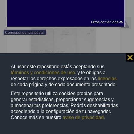
share
Otros contenidos
Correspondencia postal
⨯
Al usar este repositorio estás aceptando sus
términos y condiciones de uso
, y te obligas a
respetar los derechos expresados en las
licencias
de cada página y de cada documento presentado.
Este repositorio utiliza cookies propias para
generar estadísticas, proporcionar sugerencias y
almacenar tus preferencias. Podrás deshabilitarlas
accediendo a la configuración de tu navegador.
Conoce más en nuestro
aviso de privacidad.
Recomienda José Lopp a Jesús Duarte
Lopp, José
[sin fecha]