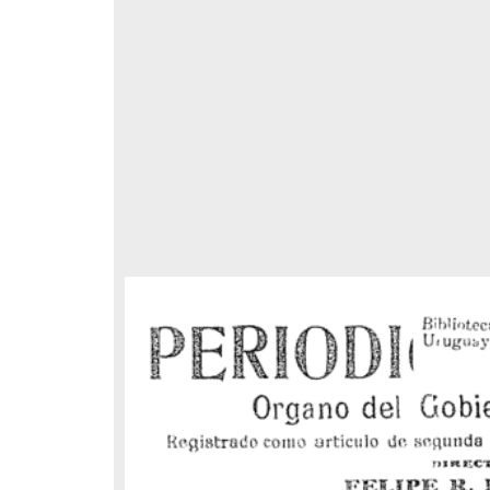
respondencia postal
Correspondencia postal
elegrama de Feliciano
Carta de Refugio Rivera a Luis
avera a Francisco I. Madero
A. García
n que lo felicita a él y al...
avero, Feliciano
Rivera, Refugio
sin fecha]
[sin fecha]