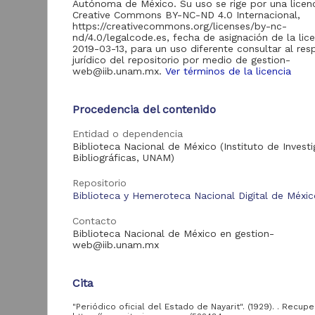
Autónoma de México. Su uso se rige por una licen
de Información
Creative Commons BY-NC-ND 4.0 Internacional,
Biblioteca y
https://creativecommons.org/licenses/by-nc-
Hemeroteca
nd/4.0/legalcode.es, fecha de asignación de la lic
438,985
Nacional Digital de
2019-03-13, para un uso diferente consultar al re
México
jurídico del repositorio por medio de gestion-
web@iib.unam.mx.
Ver términos de la licencia
Revistas UNAM
89,475
N
Repositorio del
l
Procedencia del contenido
Instituto de
L
Investigaciones
23,758
Entidad o dependencia
Jurídicas "RU
M
Jurídicas"
Biblioteca Nacional de México (Instituto de Invest
[
Bibliográficas, UNAM)
M
Repositorio del
Instituto de
Repositorio
5,334
Investigaciones
Biblioteca y Hemeroteca Nacional Digital de Méxi
Sociales "RUD-IIS"
Repositorio Memoria
Contacto
Institucional del
Biblioteca Nacional de México en gestion-
Centro de
web@iib.unam.mx
4,214
Investigaciones sobre
América del Norte
"MiCISAN"
Cita
Cor
ver más
"Periódico oficial del Estado de Nayarit". (1929). . Recup