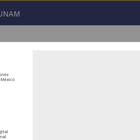
a UNAM
 50 de
3,192,753 resultados
iones
 México
respondencia postal
Correspondencia postal
ital
nal