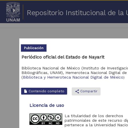
Repositorio Institucional de l
Publicación
Periódico oficial del Estado de Nayarit
1 -
Biblioteca Nacional de México (Instituto de Investigac
Bibliográficas, UNAM),
Hemeroteca Nacional Digital de
(
Biblioteca y Hemeroteca Nacional Digital de México
Repositorio
)
Cor
Portal de Datos
Contenido completo
share
Compartir
Abiertos UNAM,
2,045,979
Colecciones
Universitarias
Licencia de uso
Repositorio de la
La titularidad de los derechos
Dirección General de
patrimoniales de este recurso dig
Bibliotecas y
569,855
pertenece a la Universidad Nacio
Servicios Digitales