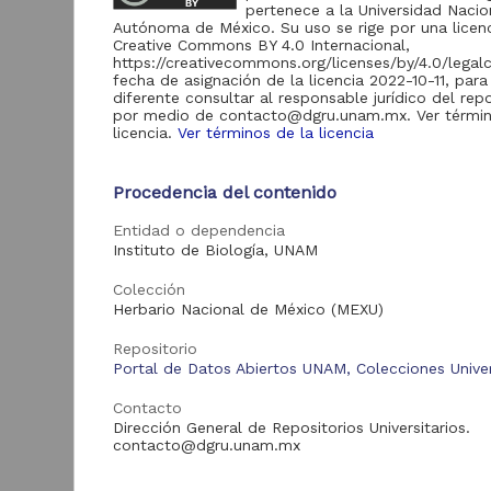
de Información
pertenece a la Universidad Nacio
Autónoma de México. Su uso se rige por una licen
Biblioteca y
Creative Commons BY 4.0 Internacional,
Hemeroteca
https://creativecommons.org/licenses/by/4.0/legal
438,985
Nacional Digital de
fecha de asignación de la licencia 2022-10-11, para
México
diferente consultar al responsable jurídico del repo
por medio de contacto@dgru.unam.mx. Ver términ
Revistas UNAM
89,475
licencia.
Ver términos de la licencia
N
Repositorio del
l
Instituto de
L
Procedencia del contenido
Investigaciones
23,758
Jurídicas "RU
M
Jurídicas"
Entidad o dependencia
[
Instituto de Biología, UNAM
M
Repositorio del
Instituto de
5,334
Colección
Investigaciones
Herbario Nacional de México (MEXU)
Sociales "RUD-IIS"
Repositorio Memoria
Repositorio
Institucional del
Portal de Datos Abiertos UNAM, Colecciones Univer
Centro de
4,214
Investigaciones sobre
Contacto
América del Norte
Dirección General de Repositorios Universitarios.
"MiCISAN"
Cor
contacto@dgru.unam.mx
ver más