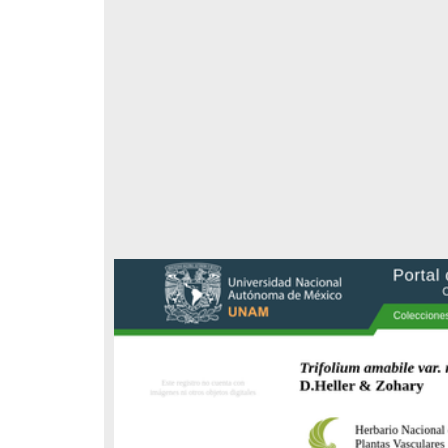
respondencia postal
Correspondencia postal
elegrama de Feliciano
Carta de Refugio Rivera a Luis
avera a Francisco I. Madero
A. García
n que lo felicita a él y al...
avero, Feliciano
Rivera, Refugio
sin fecha]
[sin fecha]