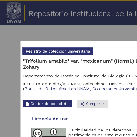
Repositorio Institucional de l
Registro de colección universitaria
"Trifolium amabile" var. "mexicanum" (Hemsl.) D
Zohary
1 -
Departamento de Botánica, Instituto de Biología (IBU
Repositorio
Instituto de Biología, UNAM,
Colecciones Universitarias 
Cor
(
Portal de Datos Abiertos UNAM, Colecciones Universita
Portal de Datos
Abiertos UNAM,
2,045,979
Contenido completo
share
Compartir
Colecciones
Universitarias
Licencia de uso
Repositorio de la
Dirección General de
Bibliotecas y
569,855
La titularidad de los derechos
Servicios Digitales
patrimoniales de este recurso dig