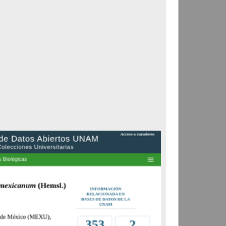
Correspondencia postal
Carta donde le suplican
ordene la libertad de José
Flores Alatorre
Maldonado, Manuel
[sin fecha]