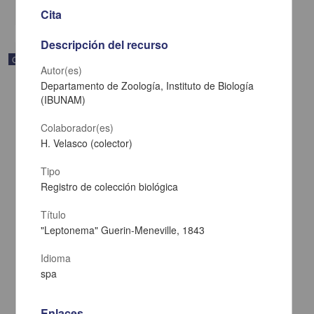
share
Cita
Descripción del recurso
Correspondencia postal
Autor(es)
Departamento de Zoología, Instituto de Biología
(IBUNAM)
Colaborador(es)
H. Velasco (colector)
Tipo
Registro de colección biológica
Título
"Leptonema" Guerin-Meneville, 1843
Idioma
Carta de José María Maytorena a Francisco I. Madero en la que
spa
informa se irá a la costa por prescripción médica
Maytorena, José María
[sin fecha]
Enlaces