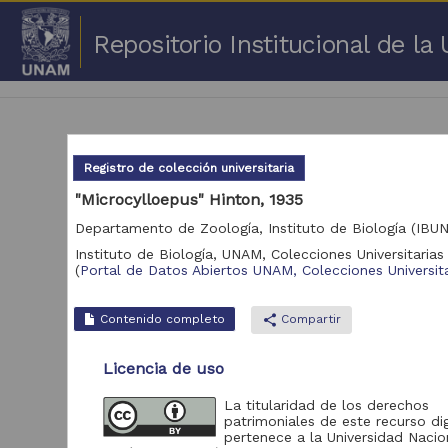
Repositorio Institucional de l
Registro de colección universitaria
"Microcylloepus" Hinton, 1935
Departamento de Zoología, Instituto de Biología (IBU
1 -
Instituto de Biología, UNAM,
Colecciones Universitarias 
(
Portal de Datos Abiertos UNAM, Colecciones Universita
Repositorio
Cor
Portal de Datos
Contenido completo
share
Compartir
Abiertos UNAM,
2,045,979
Colecciones
Universitarias
Licencia de uso
Repositorio de la
La titularidad de los derechos
Dirección General de
patrimoniales de este recurso dig
Bibliotecas y
569,855
pertenece a la Universidad Nacio
Servicios Digitales