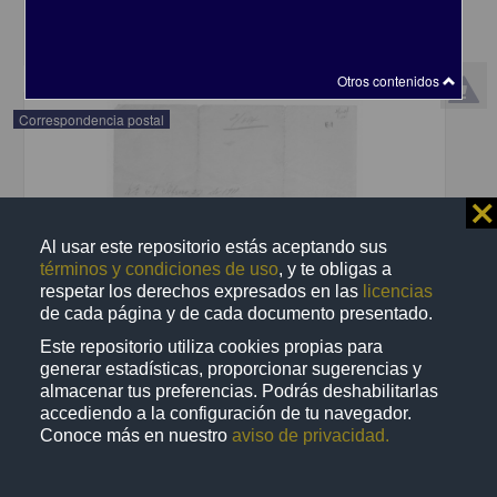
share
Otros contenidos
Correspondencia postal
⨯
Al usar este repositorio estás aceptando sus
términos y condiciones de uso
, y te obligas a
respetar los derechos expresados en las
licencias
de cada página y de cada documento presentado.
Este repositorio utiliza cookies propias para
generar estadísticas, proporcionar sugerencias y
almacenar tus preferencias. Podrás deshabilitarlas
accediendo a la configuración de tu navegador.
Conoce más en nuestro
aviso de privacidad.
Recomienda José Lopp a Jesús Duarte
Lopp, José
[sin fecha]