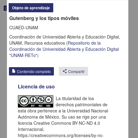
Objeto de aprendizaje
Correspondencia postal
Gutenberg y los tipos móviles
CUAED-UNAM
Coordinación de Universidad Abierta y Educación Digital,
UNAM,
Recursos educativos
(
Repositorio de la
Coordinación de Universidad Abierta y Educación Digital
"UNAM-RETo"
)
Contenido completo
share
Compartir
Licencia de uso
La titularidad de los
Carta de H. C. Pitman a Francisco I. Madero en la que le solicita
una fotografía
derechos patrimoniales de
esta obra pertenece a la Universidad Nacional
Pitman, H. C.
[sin fecha]
Autónoma de México. Su uso se rige por una
Multidisciplina
licencia Creative Commons BY-NC-ND 4.0
Internacional,
share
https://creativecommons.org/licenses/by-nc-