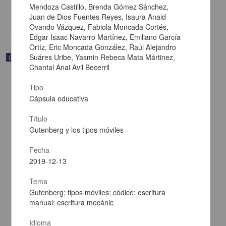
Multidisciplina
Mendoza Castillo, Brenda Gómez Sánchez,
Juan de Dios Fuentes Reyes, Isaura Anaid
share
Ovando Vázquez, Fabiola Moncada Cortés,
Edgar Isaac Navarro Martínez, Emiliano García
Ortíz, Eric Moncada González, Raúl Alejandro
Suáres Uribe, Yasmin Rebeca Mata Mártinez,
Correspondencia postal
Chantal Anai Avil Becerril
Tipo
Cápsula educativa
Título
Gutenberg y los tipos móviles
Fecha
2019-12-13
Tema
Gutenberg; tipos móviles; códice; escritura
manual; escritura mecánic
Carta de Francisco Martínez Baca a Francisco I. Madero
felicitándolo por el triunfo de la causa
Idioma
Martínez Baca, Francisco