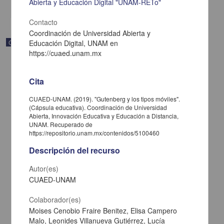
Abierta y Educación Digital "UNAM-RETo"
share
Contacto
Coordinación de Universidad Abierta y
Correspondencia postal
Educación Digital, UNAM en
https://cuaed.unam.mx
Cita
CUAED-UNAM. (2019). "Gutenberg y los tipos móviles".
(Cápsula educativa). Coordinación de Universidad
Abierta, Innovación Educativa y Educación a Distancia,
UNAM. Recuperado de
https://repositorio.unam.mx/contenidos/5100460
Descripción del recurso
Autor(es)
CUAED-UNAM
Carta de José María Maytorena a Francisco I. Madero en la que
informa se irá a la costa por prescripción médica
Colaborador(es)
Maytorena, José María
Moises Cenobio Fraire Benitez, Elisa Campero
[sin fecha]
Malo, Leonides Villanueva Gutiérrez, Lucía