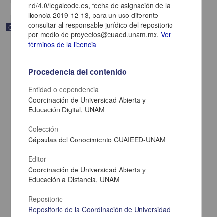
nd/4.0/legalcode.es, fecha de asignación de la
licencia 2019-12-13, para un uso diferente
consultar al responsable jurídico del repositorio
Correspondencia postal
por medio de proyectos@cuaed.unam.mx.
Ver
términos de la licencia
Procedencia del contenido
Entidad o dependencia
Coordinación de Universidad Abierta y
Educación Digital, UNAM
Colección
Cápsulas del Conocimiento CUAIEED-UNAM
Editor
Carta de Zeferino Pérez, el general Antonio Rábago se encuentra
Coordinación de Universidad Abierta y
en la ranchería de Samalayuca
Educación a Distancia, UNAM
Pérez, Zeferino
[sin fecha]
Repositorio
Multidisciplina
Repositorio de la Coordinación de Universidad