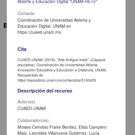
Abierta y Educación Digital "UNAM-RETo"
share
Contacto
Coordinación de Universidad Abierta y
Correspondencia postal
Educación Digital, UNAM en
https://cuaed.unam.mx
Cita
CUAED-UNAM. (2019). "Arte Antiguo India". (Cápsula
educativa). Coordinación de Universidad Abierta,
Innovación Educativa y Educación a Distancia, UNAM.
Recuperado de
https://repositorio.unam.mx/contenidos/5100455
Descripción del recurso
Autor(es)
CUAED-UNAM
Carta de José María Maytorena a Francisco I. Madero en la que
informa se irá a la costa por prescripción médica
Colaborador(es)
Maytorena, José María
Moises Cenobio Fraire Benitez, Elisa Campero
[sin fecha]
Malo, Leonides Villanueva Gutiérrez, Lucía