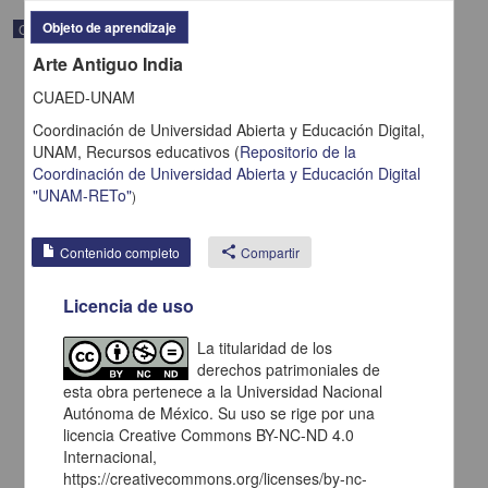
Objeto de aprendizaje
Correspondencia postal
Arte Antiguo India
CUAED-UNAM
Coordinación de Universidad Abierta y Educación Digital,
UNAM,
Recursos educativos
(
Repositorio de la
Coordinación de Universidad Abierta y Educación Digital
"UNAM-RETo"
)
Contenido completo
share
Compartir
Licencia de uso
La titularidad de los
Carta de H. C. Pitman a Francisco I. Madero en la que le solicita
una fotografía
derechos patrimoniales de
esta obra pertenece a la Universidad Nacional
Pitman, H. C.
[sin fecha]
Autónoma de México. Su uso se rige por una
Multidisciplina
licencia Creative Commons BY-NC-ND 4.0
Internacional,
share
https://creativecommons.org/licenses/by-nc-