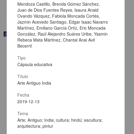
Multidisciplina
Mendoza Castillo, Brenda Gómez Sánchez,
Juan de Dios Fuentes Reyes, Isaura Anaid
share
Ovando Vázquez, Fabiola Moncada Cortés,
Jazmin Acevedo Santiago, Edgar Isaac Navarro
Martínez, Emiliano García Ortíz, Eric Moncada
González, Raúl Alejandro Suáres Uribe, Yasmin
Correspondencia postal
Rebeca Mata Mártinez, Chantal Anai Avil
Becerril
Tipo
Cápsula educativa
Título
Arte Antiguo India
Fecha
2019-12-13
Tema
Arte; Antiguo; India; cultura; hindú; escultura;
Carta de Francisco Martínez Baca a Francisco I. Madero
arquitectura; pintur
felicitándolo por el triunfo de la causa
Martínez Baca, Francisco