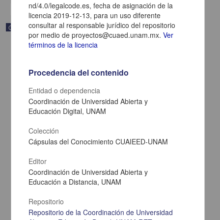
nd/4.0/legalcode.es, fecha de asignación de la
licencia 2019-12-13, para un uso diferente
consultar al responsable jurídico del repositorio
Correspondencia postal
por medio de proyectos@cuaed.unam.mx.
Ver
términos de la licencia
Procedencia del contenido
Entidad o dependencia
Coordinación de Universidad Abierta y
Educación Digital, UNAM
Colección
Cápsulas del Conocimiento CUAIEED-UNAM
Editor
Carta de Zeferino Pérez, el general Antonio Rábago se encuentra
Coordinación de Universidad Abierta y
en la ranchería de Samalayuca
Educación a Distancia, UNAM
Pérez, Zeferino
[sin fecha]
Repositorio
Multidisciplina
Repositorio de la Coordinación de Universidad