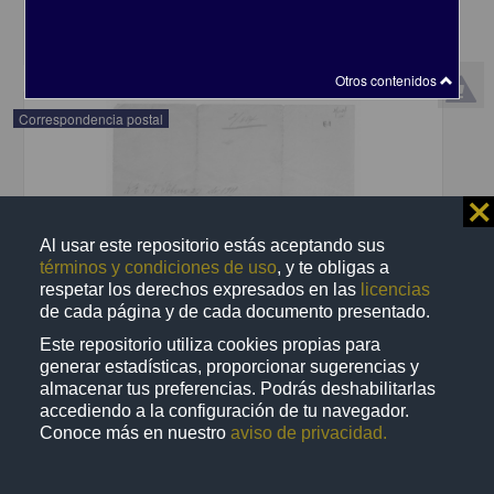
share
Otros contenidos
Correspondencia postal
⨯
Al usar este repositorio estás aceptando sus
términos y condiciones de uso
, y te obligas a
respetar los derechos expresados en las
licencias
de cada página y de cada documento presentado.
Este repositorio utiliza cookies propias para
generar estadísticas, proporcionar sugerencias y
almacenar tus preferencias. Podrás deshabilitarlas
accediendo a la configuración de tu navegador.
Conoce más en nuestro
aviso de privacidad.
Recomienda José Lopp a Jesús Duarte
Lopp, José
[sin fecha]