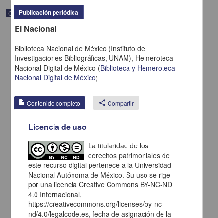
Publicación periódica
Correspondencia postal
El Nacional
Biblioteca Nacional de México (Instituto de
Investigaciones Bibliográficas, UNAM),
Hemeroteca
Nacional Digital de México
(
Biblioteca y Hemeroteca
Nacional Digital de México
)
Contenido completo
share
Compartir
Licencia de uso
La titularidad de los
derechos patrimoniales de
Carta de H. C. Pitman a Francisco I. Madero en la que le solicita
una fotografía
este recurso digital pertenece a la Universidad
Nacional Autónoma de México. Su uso se rige
Pitman, H. C.
[sin fecha]
por una licencia Creative Commons BY-NC-ND
Multidisciplina
4.0 Internacional,
https://creativecommons.org/licenses/by-nc-
share
nd/4.0/legalcode.es, fecha de asignación de la