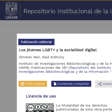
Repositorio Institucional de l
Publicación editorial
Los jóvenes LGBT+ y la socialidad digital
Olmedo Neri, Raúl Anthony
1 -
Instituto de Investigaciones Bibliotecológicas y de la 
UNAM,
Publicaciones del IIBI
(
Repositorio del Instituto
Repositorio
Investigaciones Bibliotecológicas y de la Información 
Cor
Portal de Datos
Abiertos UNAM,
Ficha original
Contenido completo
share
Compa
2,045,979
Colecciones
Universitarias
Licencia de uso
Repositorio de la
Dirección General de
La titularidad de los derechos
Bibliotecas y
569,855
patrimoniales de esta obra pert
Servicios Digitales