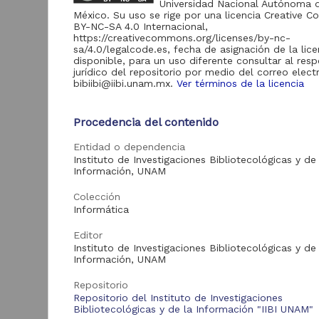
Universidad Nacional Autónoma 
de Información
México. Su uso se rige por una licencia Creative
Biblioteca y
BY-NC-SA 4.0 Internacional,
Hemeroteca
https://creativecommons.org/licenses/by-nc-
438,985
Nacional Digital de
sa/4.0/legalcode.es, fecha de asignación de la lice
México
disponible, para un uso diferente consultar al res
jurídico del repositorio por medio del correo elect
Revistas UNAM
89,475
bibiibi@iibi.unam.mx.
Ver términos de la licencia
N
Repositorio del
l
Instituto de
L
Procedencia del contenido
Investigaciones
23,758
Jurídicas "RU
M
Entidad o dependencia
Jurídicas"
[
Instituto de Investigaciones Bibliotecológicas y de 
M
Repositorio del
Información, UNAM
Instituto de
5,334
Investigaciones
Colección
Sociales "RUD-IIS"
Informática
Repositorio Memoria
Institucional del
Editor
Centro de
Instituto de Investigaciones Bibliotecológicas y de 
4,214
Investigaciones sobre
Información, UNAM
América del Norte
"MiCISAN"
Repositorio
Cor
Repositorio del Instituto de Investigaciones
ver más
Bibliotecológicas y de la Información "IIBI UNAM"