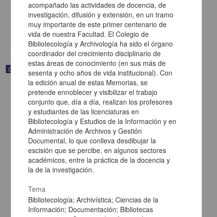
acompañado las actividades de docencia, de
[sin fecha]
investigación, difusión y extensión, en un tramo
Multidisciplina
muy importante de este primer centenario de
share
vida de nuestra Facultad. El Colegio de
Bibliotecología y Archivología ha sido el órgano
coordinador del crecimiento disciplinario de
estas áreas de conocimiento (en sus más de
Correspondencia postal
sesenta y ocho años de vida institucional). Con
la edición anual de estas Memorias, se
pretende ennoblecer y visibilizar el trabajo
conjunto que, día a día, realizan los profesores
y estudiantes de las licenciaturas en
Bibliotecología y Estudios de la Información y en
Administración de Archivos y Gestión
Documental, lo que conlleva desdibujar la
escisión que se percibe, en algunos sectores
académicos, entre la práctica de la docencia y
la de la investigación.
Tema
Bibliotecología; Archivística; Ciencias de la
Información; Documentación; Bibliotecas
Carta de Vicente G. Muñoz a Francisco I. Madero ofreciéndole sus