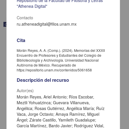
Repositorio de la Facultad de Filosofía y Letras
share
"Athenea Digital"
Contacto
ru.atheneadigital@filos.unam.mx
Correspondencia postal
Cita
Morán Reyes, A. A. (Comp.). (2024). Memorias del XXXII
Encuentro de Profesores y Estudiantes del Colegio de
Bibliotecología y Archivología. Universidad Nacional
Autónoma de México. Recuperado de
https://repositorio.unam.mx/contenidos/5061658
Descripción del recurso
Autor(es)
Morán Reyes, Ariel Antonio; Ríos Escobar,
Meztli Yohuatzinca; Guevara Villanueva,
Angélica; Rosas Gutiérrez, Angélica María; Ruíz
Carta de José María Maytorena a Francisco I. Madero en la que
informa se irá a la costa por prescripción médica
Vaca, Jorge Octavio; Amaya Ramírez, Miguel
Ángel; Zárate Castillo, Yamileth Guadalupe;
Maytorena, José María
[sin fecha]
García Martínez, Bardo Javier; Rodríguez Vidal,