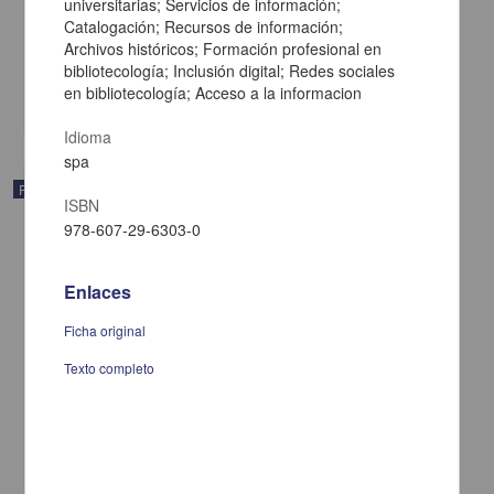
universitarias; Servicios de información;
servicios
Catalogación; Recursos de información;
Muñoz, Vicente G.
Archivos históricos; Formación profesional en
[sin fecha]
Multidisciplina
bibliotecología; Inclusión digital; Redes sociales
en bibliotecología; Acceso a la informacion
share
Idioma
spa
Publicación
ISBN
978-607-29-6303-0
Enlaces
Ficha original
Texto completo