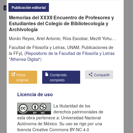
Publicación editorial
Correspondencia postal
Memorias del XXXII Encuentro de Profesores y
Estudiantes del Colegio de Bibliotecología y
Archivología
Morán Reyes, Ariel Antonio; Ríos Escobar, Meztli Yohuatzinca; Guevara Villanueva, Angélica; Rosas Gutiérrez, Angélica María; Ruíz Vaca, Jorge Octavio; Amaya Ramírez, Miguel Ángel; Zárate Castillo, Yamileth Guadalupe; García Martínez, Bardo Javier; Rodríguez Vidal, Patricia Lucía; Guerrero Rodríguez, Susana; Millán Pérez, César Augusto; Reyes Rocha, Jaime; López Bárcenas, Nicole; Cruz Rojas, Elisa; Vera Cabañas, Martín; Espinosa Becerril, María Isabel; Martínez Bonilla, Daniel
Facultad de Filosofía y Letras, UNAM,
Publicaciones de
la FFyL
(
Repositorio de la Facultad de Filosofía y Letras
"Athenea Digital"
)
Ficha
Contenido
share
Compartir
original
completo
Licencia de uso
Carta de H. C. Pitman a Francisco I. Madero en la que le solicita
una fotografía
La titularidad de los
Pitman, H. C.
derechos patrimoniales de
[sin fecha]
Multidisciplina
esta obra pertenece a: Universidad Nacional
Autónoma de México. Su uso se rige por una
share
licencia Creative Commons BY-NC 4.0