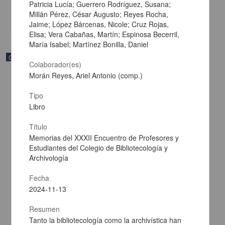
Multidisciplina
Patricia Lucía; Guerrero Rodríguez, Susana;
Millán Pérez, César Augusto; Reyes Rocha,
share
Jaime; López Bárcenas, Nicole; Cruz Rojas,
Elisa; Vera Cabañas, Martín; Espinosa Becerril,
María Isabel; Martínez Bonilla, Daniel
Correspondencia postal
Colaborador(es)
Morán Reyes, Ariel Antonio (comp.)
Tipo
Libro
Título
Memorias del XXXII Encuentro de Profesores y
Estudiantes del Colegio de Bibliotecología y
Archivología
Fecha
2024-11-13
Carta de Francisco Martínez Baca a Francisco I. Madero
Resumen
felicitándolo por el triunfo de la causa
Tanto la bibliotecología como la archivística han
Martínez Baca, Francisco