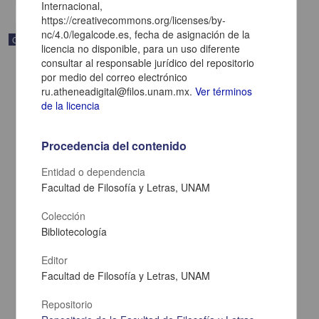
Internacional,
https://creativecommons.org/licenses/by-
nc/4.0/legalcode.es, fecha de asignación de la
Correspondencia postal
licencia no disponible, para un uso diferente
consultar al responsable jurídico del repositorio
por medio del correo electrónico
ru.atheneadigital@filos.unam.mx.
Ver términos
de la licencia
Procedencia del contenido
Entidad o dependencia
Facultad de Filosofía y Letras, UNAM
Colección
Bibliotecología
Carta de Zeferino Pérez, el general Antonio Rábago se encuentra
Editor
en la ranchería de Samalayuca
Facultad de Filosofía y Letras, UNAM
Pérez, Zeferino
[sin fecha]
Multidisciplina
Repositorio