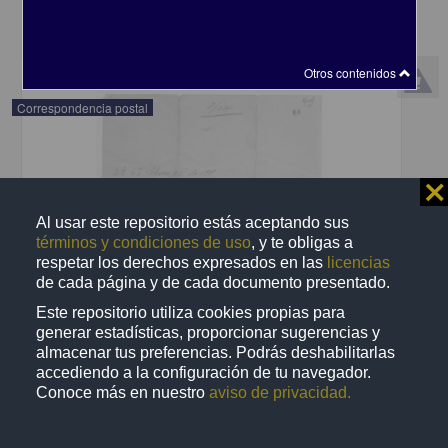
share
Otros contenidos
Correspondencia postal
⨯
Al usar este repositorio estás aceptando sus
términos y condiciones de uso
, y te obligas a
respetar los derechos expresados en las
licencias
de cada página y de cada documento presentado.
Este repositorio utiliza cookies propias para
generar estadísticas, proporcionar sugerencias y
almacenar tus preferencias. Podrás deshabilitarlas
accediendo a la configuración de tu navegador.
Conoce más en nuestro
aviso de privacidad.
Recomienda José Lopp a Jesús Duarte
Lopp, José
[sin fecha]