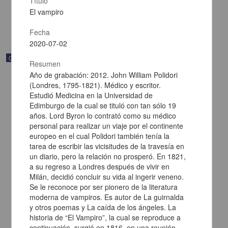
Título
Multidisciplina
El vampiro
share
Fecha
2020-07-02
Correspondencia postal
Resumen
Año de grabación: 2012. John William Polidori
(Londres, 1795-1821). Médico y escritor.
Estudió Medicina en la Universidad de
Edimburgo de la cual se tituló con tan sólo 19
años. Lord Byron lo contrató como su médico
personal para realizar un viaje por el continente
europeo en el cual Polidori también tenía la
tarea de escribir las vicisitudes de la travesía en
un diario, pero la relación no prosperó. En 1821,
a su regreso a Londres después de vivir en
Milán, decidió concluir su vida al ingerir veneno.
Se le reconoce por ser pionero de la literatura
moderna de vampiros. Es autor de La guirnalda
y otros poemas y La caída de los ángeles. La
Carta de Francisco Martínez Baca a Francisco I. Madero
felicitándolo por el triunfo de la causa
historia de “El Vampiro”, la cual se reproduce a
Martínez Baca, Francisco
continuación, surgió en 1816, en una reunión