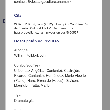
share
contacto@descargacultura.unam.mx
Cita
Correspondencia postal
William Polidori, John (2012). El vampiro. Coordinación
de Difusión Cultural, UNAM. Recuperado de
https://repositorio.unam.mx/contenidos/5060557
Descripción del recurso
Autor(es)
William Polidori, John
Colaborador(es)
Uribe, Luz Angélica (Cantante); Castrejón,
Ricardo (Cantante); Hernández, Mario Alberto
(Piano); Haro, Elena de (voces); Davison,
Mauricio; Fratta, Mario
Carta de José María Maytorena a Francisco I. Madero en la que
Tipo
informa se irá a la costa por prescripción médica
Dramaturgia
Maytorena, José María
[sin fecha]