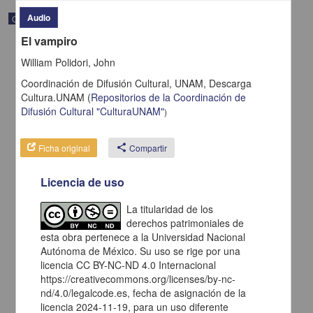
Audio
Correspondencia postal
El vampiro
William Polidori, John
Coordinación de Difusión Cultural, UNAM,
Descarga
Cultura.UNAM
(
Repositorios de la Coordinación de
Difusión Cultural "CulturaUNAM"
)
Ficha original
share
Compartir
Licencia de uso
La titularidad de los
derechos patrimoniales de
Carta de H. C. Pitman a Francisco I. Madero en la que le solicita
una fotografía
esta obra pertenece a la Universidad Nacional
Autónoma de México. Su uso se rige por una
Pitman, H. C.
[sin fecha]
licencia CC BY-NC-ND 4.0 Internacional
Multidisciplina
https://creativecommons.org/licenses/by-nc-
nd/4.0/legalcode.es, fecha de asignación de la
share
licencia 2024-11-19, para un uso diferente