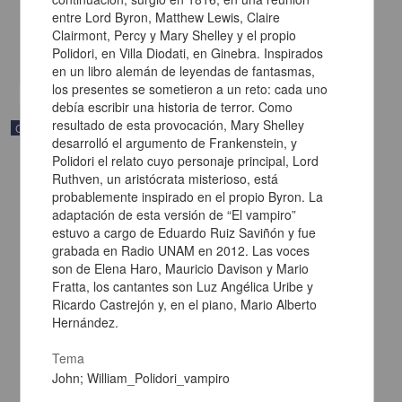
[sin fecha]
entre Lord Byron, Matthew Lewis, Claire
Multidisciplina
Clairmont, Percy y Mary Shelley y el propio
Polidori, en Villa Diodati, en Ginebra. Inspirados
share
en un libro alemán de leyendas de fantasmas,
los presentes se sometieron a un reto: cada uno
debía escribir una historia de terror. Como
resultado de esta provocación, Mary Shelley
Correspondencia postal
desarrolló el argumento de Frankenstein, y
Polidori el relato cuyo personaje principal, Lord
Ruthven, un aristócrata misterioso, está
probablemente inspirado en el propio Byron. La
adaptación de esta versión de “El vampiro”
estuvo a cargo de Eduardo Ruiz Saviñón y fue
grabada en Radio UNAM en 2012. Las voces
son de Elena Haro, Mauricio Davison y Mario
Fratta, los cantantes son Luz Angélica Uribe y
Ricardo Castrejón y, en el piano, Mario Alberto
Hernández.
Tema
John; William_Polidori_vampiro
Carta de Vicente G. Muñoz a Francisco I. Madero ofreciéndole sus