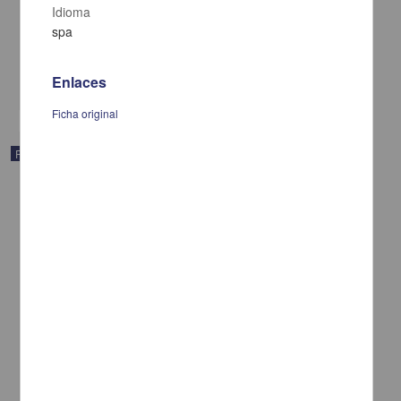
servicios
Idioma
Muñoz, Vicente G.
spa
[sin fecha]
Multidisciplina
Enlaces
share
Ficha original
Publicación