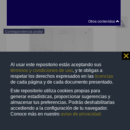
share
Otros contenidos
Correspondencia postal
⨯
Al usar este repositorio estás aceptando sus
términos y condiciones de uso
, y te obligas a
respetar los derechos expresados en las
licencias
de cada página y de cada documento presentado.
Este repositorio utiliza cookies propias para
generar estadísticas, proporcionar sugerencias y
almacenar tus preferencias. Podrás deshabilitarlas
accediendo a la configuración de tu navegador.
Conoce más en nuestro
aviso de privacidad.
Recomienda José Lopp a Jesús Duarte
Lopp, José
[sin fecha]