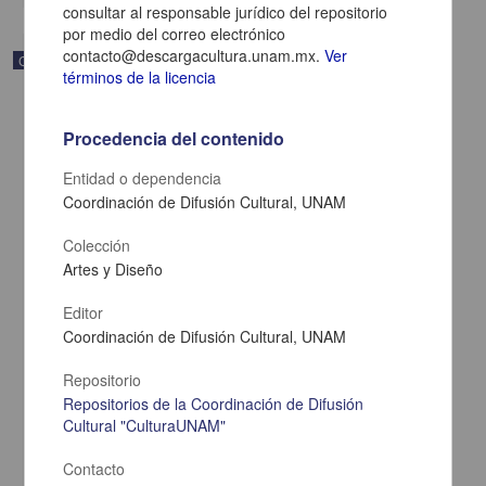
consultar al responsable jurídico del repositorio
por medio del correo electrónico
contacto@descargacultura.unam.mx.
Ver
Correspondencia postal
términos de la licencia
Procedencia del contenido
Entidad o dependencia
Coordinación de Difusión Cultural, UNAM
Colección
Artes y Diseño
Editor
Coordinación de Difusión Cultural, UNAM
Carta de Zeferino Pérez, el general Antonio Rábago se encuentra
Repositorio
en la ranchería de Samalayuca
Repositorios de la Coordinación de Difusión
Pérez, Zeferino
Cultural "CulturaUNAM"
[sin fecha]
Multidisciplina
Contacto