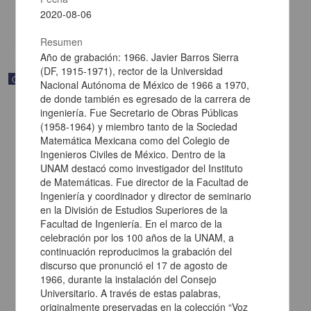
Multidisciplina
2020-08-06
share
Resumen
Año de grabación: 1966. Javier Barros Sierra
(DF, 1915-1971), rector de la Universidad
Correspondencia postal
Nacional Autónoma de México de 1966 a 1970,
de donde también es egresado de la carrera de
ingeniería. Fue Secretario de Obras Públicas
(1958-1964) y miembro tanto de la Sociedad
Matemática Mexicana como del Colegio de
Ingenieros Civiles de México. Dentro de la
UNAM destacó como investigador del Instituto
de Matemáticas. Fue director de la Facultad de
Ingeniería y coordinador y director de seminario
en la División de Estudios Superiores de la
Facultad de Ingeniería. En el marco de la
celebración por los 100 años de la UNAM, a
continuación reproducimos la grabación del
discurso que pronunció el 17 de agosto de
1966, durante la instalación del Consejo
Carta de Francisco Martínez Baca a Francisco I. Madero
Universitario. A través de estas palabras,
felicitándolo por el triunfo de la causa
originalmente preservadas en la colección “Voz
Martínez Baca, Francisco