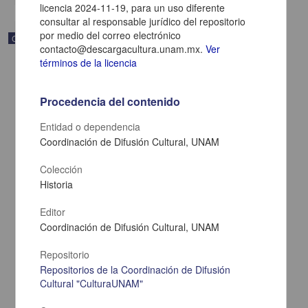
licencia 2024-11-19, para un uso diferente
consultar al responsable jurídico del repositorio
por medio del correo electrónico
Correspondencia postal
contacto@descargacultura.unam.mx.
Ver
términos de la licencia
Procedencia del contenido
Entidad o dependencia
Coordinación de Difusión Cultural, UNAM
Colección
Historia
Editor
Coordinación de Difusión Cultural, UNAM
Carta de Zeferino Pérez, el general Antonio Rábago se encuentra
en la ranchería de Samalayuca
Repositorio
Pérez, Zeferino
Repositorios de la Coordinación de Difusión
[sin fecha]
Cultural "CulturaUNAM"
Multidisciplina