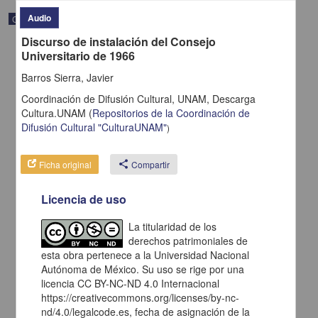
Audio
Correspondencia postal
Discurso de instalación del Consejo
Universitario de 1966
Barros Sierra, Javier
Coordinación de Difusión Cultural, UNAM,
Descarga
Cultura.UNAM
(
Repositorios de la Coordinación de
Difusión Cultural "CulturaUNAM"
)
Ficha original
share
Compartir
Licencia de uso
La titularidad de los
Carta de H. C. Pitman a Francisco I. Madero en la que le solicita
una fotografía
derechos patrimoniales de
esta obra pertenece a la Universidad Nacional
Pitman, H. C.
[sin fecha]
Autónoma de México. Su uso se rige por una
Multidisciplina
licencia CC BY-NC-ND 4.0 Internacional
https://creativecommons.org/licenses/by-nc-
share
nd/4.0/legalcode.es, fecha de asignación de la