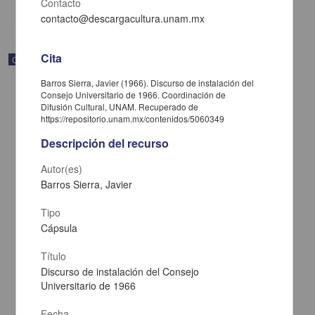
Contacto
share
contacto@descargacultura.unam.mx
Cita
Correspondencia postal
Barros Sierra, Javier (1966). Discurso de instalación del
Consejo Universitario de 1966. Coordinación de
Difusión Cultural, UNAM. Recuperado de
https://repositorio.unam.mx/contenidos/5060349
Descripción del recurso
Autor(es)
Barros Sierra, Javier
Tipo
Cápsula
Título
Carta de José María Maytorena a Francisco I. Madero en la que
Discurso de instalación del Consejo
informa se irá a la costa por prescripción médica
Universitario de 1966
Maytorena, José María
[sin fecha]
Fecha