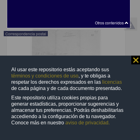
share
Otros contenidos
Correspondencia postal
⨯
Al usar este repositorio estás aceptando sus
términos y condiciones de uso
, y te obligas a
respetar los derechos expresados en las
licencias
de cada página y de cada documento presentado.
Este repositorio utiliza cookies propias para
generar estadísticas, proporcionar sugerencias y
almacenar tus preferencias. Podrás deshabilitarlas
accediendo a la configuración de tu navegador.
Conoce más en nuestro
aviso de privacidad.
Recomienda José Lopp a Jesús Duarte
Lopp, José
[sin fecha]