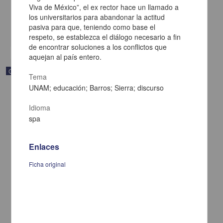
Viva de México”, el ex rector hace un llamado a
[sin fecha]
Multidisciplina
los universitarios para abandonar la actitud
pasiva para que, teniendo como base el
share
respeto, se establezca el diálogo necesario a fin
de encontrar soluciones a los conflictos que
aquejan al país entero.
Correspondencia postal
Tema
UNAM; educación; Barros; Sierra; discurso
Idioma
spa
Enlaces
Ficha original
Carta de Vicente G. Muñoz a Francisco I. Madero ofreciéndole sus