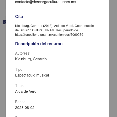
share
contacto@descargacultura.unam.mx
Cita
Correspondencia postal
Kleinburg, Gerardo (2018). Aída de Verdi. Coordinación
de Difusión Cultural, UNAM. Recuperado de
https://repositorio.unam.mx/contenidos/5060239
Descripción del recurso
Autor(es)
Kleinburg, Gerardo
Tipo
Espectáculo musical
Título
Aída de Verdi
Carta de José María Maytorena a Francisco I. Madero en la que
Fecha
informa se irá a la costa por prescripción médica
2023-08-02
Maytorena, José María
[sin fecha]