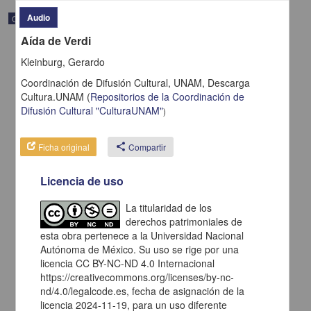
Audio
Correspondencia postal
Aída de Verdi
Kleinburg, Gerardo
Coordinación de Difusión Cultural, UNAM,
Descarga
Cultura.UNAM
(
Repositorios de la Coordinación de
Difusión Cultural "CulturaUNAM"
)
Ficha original
share
Compartir
Licencia de uso
La titularidad de los
derechos patrimoniales de
Carta de H. C. Pitman a Francisco I. Madero en la que le solicita
una fotografía
esta obra pertenece a la Universidad Nacional
Autónoma de México. Su uso se rige por una
Pitman, H. C.
[sin fecha]
licencia CC BY-NC-ND 4.0 Internacional
Multidisciplina
https://creativecommons.org/licenses/by-nc-
nd/4.0/legalcode.es, fecha de asignación de la
share
licencia 2024-11-19, para un uso diferente