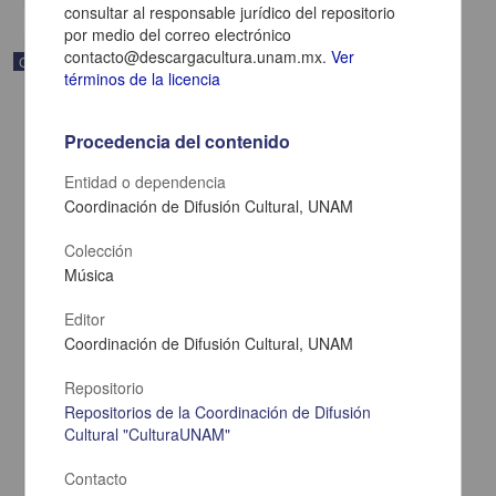
consultar al responsable jurídico del repositorio
por medio del correo electrónico
contacto@descargacultura.unam.mx.
Ver
Correspondencia postal
términos de la licencia
Procedencia del contenido
Entidad o dependencia
Coordinación de Difusión Cultural, UNAM
Colección
Música
Editor
Coordinación de Difusión Cultural, UNAM
Carta de Zeferino Pérez, el general Antonio Rábago se encuentra
Repositorio
en la ranchería de Samalayuca
Repositorios de la Coordinación de Difusión
Pérez, Zeferino
Cultural "CulturaUNAM"
[sin fecha]
Multidisciplina
Contacto