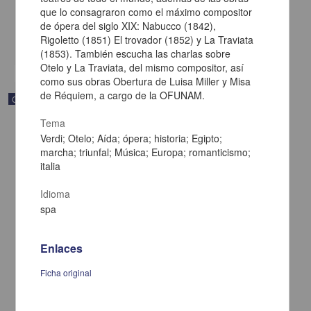
[sin fecha]
que lo consagraron como el máximo compositor
Multidisciplina
de ópera del siglo XIX: Nabucco (1842),
Rigoletto (1851) El trovador (1852) y La Traviata
share
(1853). También escucha las charlas sobre
Otelo y La Traviata, del mismo compositor, así
como sus obras Obertura de Luisa Miller y Misa
de Réquiem, a cargo de la OFUNAM.
Correspondencia postal
Tema
Verdi; Otelo; Aída; ópera; historia; Egipto;
marcha; triunfal; Música; Europa; romanticismo;
italia
Idioma
spa
Enlaces
Ficha original
Carta de Vicente G. Muñoz a Francisco I. Madero ofreciéndole sus