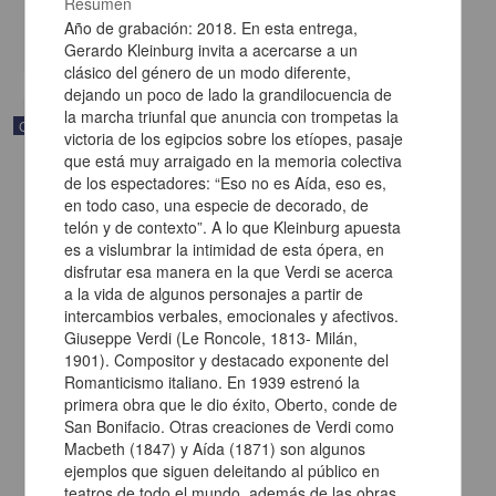
Resumen
Multidisciplina
Año de grabación: 2018. En esta entrega,
share
Gerardo Kleinburg invita a acercarse a un
clásico del género de un modo diferente,
dejando un poco de lado la grandilocuencia de
la marcha triunfal que anuncia con trompetas la
Correspondencia postal
victoria de los egipcios sobre los etíopes, pasaje
que está muy arraigado en la memoria colectiva
de los espectadores: “Eso no es Aída, eso es,
en todo caso, una especie de decorado, de
telón y de contexto”. A lo que Kleinburg apuesta
es a vislumbrar la intimidad de esta ópera, en
disfrutar esa manera en la que Verdi se acerca
a la vida de algunos personajes a partir de
intercambios verbales, emocionales y afectivos.
Giuseppe Verdi (Le Roncole, 1813- Milán,
1901). Compositor y destacado exponente del
Romanticismo italiano. En 1939 estrenó la
primera obra que le dio éxito, Oberto, conde de
San Bonifacio. Otras creaciones de Verdi como
Macbeth (1847) y Aída (1871) son algunos
Carta de Francisco Martínez Baca a Francisco I. Madero
felicitándolo por el triunfo de la causa
ejemplos que siguen deleitando al público en
teatros de todo el mundo, además de las obras
Martínez Baca, Francisco