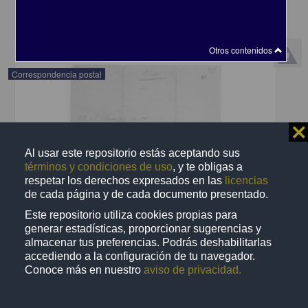
share
Otros contenidos
Correspondencia postal
⨯
Al usar este repositorio estás aceptando sus
términos y condiciones de uso
, y te obligas a
respetar los derechos expresados en las
licencias
de cada página y de cada documento presentado.
Este repositorio utiliza cookies propias para
generar estadísticas, proporcionar sugerencias y
almacenar tus preferencias. Podrás deshabilitarlas
accediendo a la configuración de tu navegador.
Conoce más en nuestro
aviso de privacidad.
Recomienda José Lopp a Jesús Duarte
Lopp, José
[sin fecha]