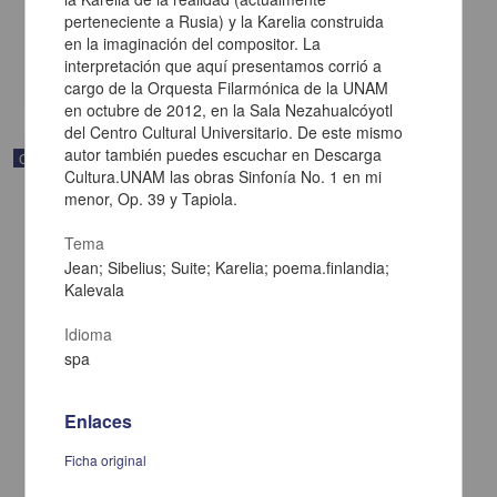
[sin fecha]
perteneciente a Rusia) y la Karelia construida
Multidisciplina
en la imaginación del compositor. La
interpretación que aquí presentamos corrió a
share
cargo de la Orquesta Filarmónica de la UNAM
en octubre de 2012, en la Sala Nezahualcóyotl
del Centro Cultural Universitario. De este mismo
autor también puedes escuchar en Descarga
Correspondencia postal
Cultura.UNAM las obras Sinfonía No. 1 en mi
menor, Op. 39 y Tapiola.
Tema
Jean; Sibelius; Suite; Karelia; poema.finlandia;
Kalevala
Idioma
spa
Enlaces
Ficha original
Carta de Vicente G. Muñoz a Francisco I. Madero ofreciéndole sus