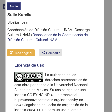
Audio
Correspondencia postal
Suite Karelia
Sibelius, Jean
Coordinación de Difusión Cultural, UNAM,
Descarga
Cultura.UNAM
(
Repositorios de la Coordinación de
Difusión Cultural "CulturaUNAM"
)
Ficha original
share
Compartir
Licencia de uso
La titularidad de los
derechos patrimoniales de
Carta de H. C. Pitman a Francisco I. Madero en la que le solicita
una fotografía
esta obra pertenece a la Universidad Nacional
Autónoma de México. Su uso se rige por una
Pitman, H. C.
[sin fecha]
licencia CC BY-NC-ND 4.0 Internacional
Multidisciplina
https://creativecommons.org/licenses/by-nc-
nd/4.0/legalcode.es, fecha de asignación de la
share
licencia 2024-11-19, para un uso diferente