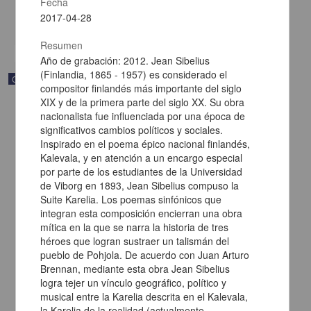
Fecha
Multidisciplina
2017-04-28
share
Resumen
Año de grabación: 2012. Jean Sibelius
(Finlandia, 1865 - 1957) es considerado el
Correspondencia postal
compositor finlandés más importante del siglo
XIX y de la primera parte del siglo XX. Su obra
nacionalista fue influenciada por una época de
significativos cambios políticos y sociales.
Inspirado en el poema épico nacional finlandés,
Kalevala, y en atención a un encargo especial
por parte de los estudiantes de la Universidad
de Viborg en 1893, Jean Sibelius compuso la
Suite Karelia. Los poemas sinfónicos que
integran esta composición encierran una obra
mítica en la que se narra la historia de tres
héroes que logran sustraer un talismán del
pueblo de Pohjola. De acuerdo con Juan Arturo
Brennan, mediante esta obra Jean Sibelius
logra tejer un vínculo geográfico, político y
Carta de Francisco Martínez Baca a Francisco I. Madero
felicitándolo por el triunfo de la causa
musical entre la Karelia descrita en el Kalevala,
Martínez Baca, Francisco
la Karelia de la realidad (actualmente