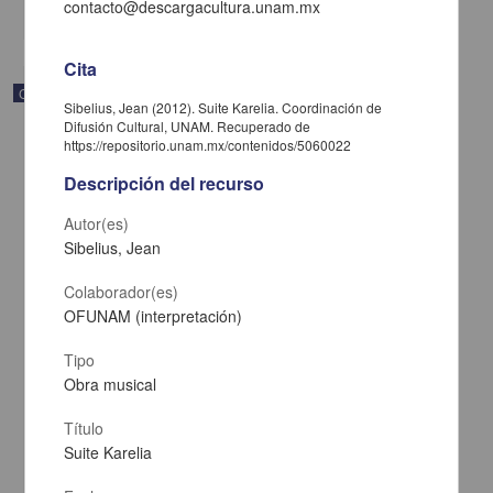
share
contacto@descargacultura.unam.mx
Cita
Correspondencia postal
Sibelius, Jean (2012). Suite Karelia. Coordinación de
Difusión Cultural, UNAM. Recuperado de
https://repositorio.unam.mx/contenidos/5060022
Descripción del recurso
Autor(es)
Sibelius, Jean
Colaborador(es)
OFUNAM (interpretación)
Tipo
Obra musical
Carta de José María Maytorena a Francisco I. Madero en la que
Título
informa se irá a la costa por prescripción médica
Suite Karelia
Maytorena, José María
[sin fecha]