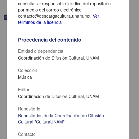
consultar al responsable jurídico del repositorio
por medio del correo electrónico
contacto@descargacultura.unam.mx.
Ver
Correspondencia postal
términos de la licencia
Procedencia del contenido
Entidad o dependencia
Coordinación de Difusión Cultural, UNAM
Colección
Música
Editor
Coordinación de Difusión Cultural, UNAM
Carta de Zeferino Pérez, el general Antonio Rábago se encuentra
Repositorio
en la ranchería de Samalayuca
Repositorios de la Coordinación de Difusión
Pérez, Zeferino
Cultural "CulturaUNAM"
[sin fecha]
Multidisciplina
Contacto