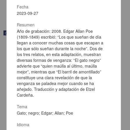
Multidisciplina
Fecha
share
2023-09-27
Resumen
Año de grabación: 2008. Edgar Allan Poe
Correspondencia postal
(1809-1849) escribió: “Los que sueñan de día
llegan a conocer muchas cosas que escapan a
los que sólo sueñan durante la noche”. Dos de
los tres relatos, en esta adaptación, muestran
diversas formas de venganza: “El gato negro”
advierte que “quien maúlla al último, maúlla
mejor”, mientras que “El barril de amontillado”
constituye una clara revelación de que la
venganza se paladea mejor cuando se ha
añejado. Traducción y adaptación de Etzel
Cardeña.
Tema
Gato; negro; Edgar; Allan; Poe
Carta de Francisco Martínez Baca a Francisco I. Madero
felicitándolo por el triunfo de la causa
Idioma
Martínez Baca, Francisco