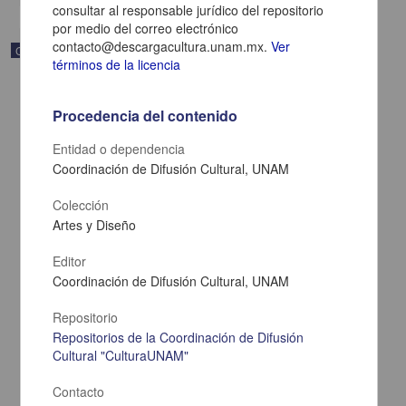
consultar al responsable jurídico del repositorio
por medio del correo electrónico
contacto@descargacultura.unam.mx.
Ver
Correspondencia postal
términos de la licencia
Procedencia del contenido
Entidad o dependencia
Coordinación de Difusión Cultural, UNAM
Colección
Artes y Diseño
Editor
Coordinación de Difusión Cultural, UNAM
Carta de Zeferino Pérez, el general Antonio Rábago se encuentra
Repositorio
en la ranchería de Samalayuca
Repositorios de la Coordinación de Difusión
Pérez, Zeferino
Cultural "CulturaUNAM"
[sin fecha]
Multidisciplina
Contacto