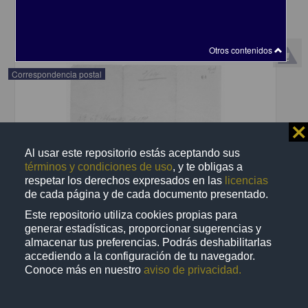
share
Otros contenidos
Correspondencia postal
⨯
Al usar este repositorio estás aceptando sus
términos y condiciones de uso
, y te obligas a
respetar los derechos expresados en las
licencias
de cada página y de cada documento presentado.
Este repositorio utiliza cookies propias para
generar estadísticas, proporcionar sugerencias y
almacenar tus preferencias. Podrás deshabilitarlas
accediendo a la configuración de tu navegador.
Conoce más en nuestro
aviso de privacidad.
Recomienda José Lopp a Jesús Duarte
Lopp, José
[sin fecha]