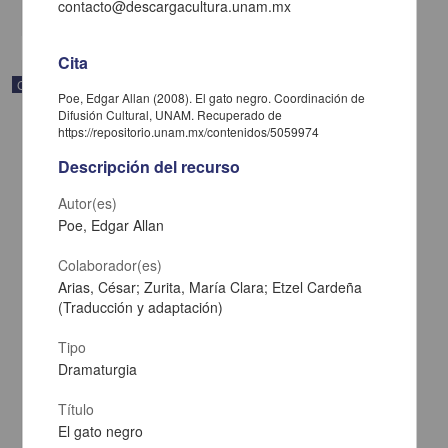
share
contacto@descargacultura.unam.mx
Cita
Correspondencia postal
Poe, Edgar Allan (2008). El gato negro. Coordinación de
Difusión Cultural, UNAM. Recuperado de
https://repositorio.unam.mx/contenidos/5059974
Descripción del recurso
Autor(es)
Poe, Edgar Allan
Colaborador(es)
Arias, César; Zurita, María Clara; Etzel Cardeña
(Traducción y adaptación)
Tipo
Dramaturgia
Carta de José María Maytorena a Francisco I. Madero en la que
informa se irá a la costa por prescripción médica
Título
Maytorena, José María
El gato negro
[sin fecha]