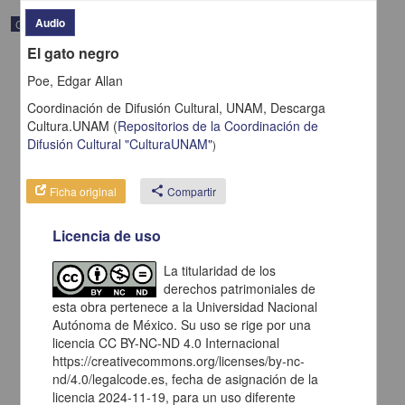
Audio
Correspondencia postal
El gato negro
Poe, Edgar Allan
Coordinación de Difusión Cultural, UNAM,
Descarga
Cultura.UNAM
(
Repositorios de la Coordinación de
Difusión Cultural "CulturaUNAM"
)
Ficha original
share
Compartir
Licencia de uso
La titularidad de los
derechos patrimoniales de
Carta de H. C. Pitman a Francisco I. Madero en la que le solicita
una fotografía
esta obra pertenece a la Universidad Nacional
Autónoma de México. Su uso se rige por una
Pitman, H. C.
[sin fecha]
licencia CC BY-NC-ND 4.0 Internacional
Multidisciplina
https://creativecommons.org/licenses/by-nc-
nd/4.0/legalcode.es, fecha de asignación de la
share
licencia 2024-11-19, para un uso diferente