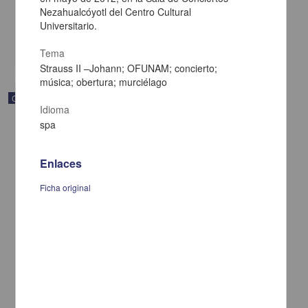
[sin fecha]
Nezahualcóyotl del Centro Cultural
Multidisciplina
Universitario.
share
Tema
Strauss II –Johann; OFUNAM; concierto;
música; obertura; murciélago
Correspondencia postal
Idioma
spa
Enlaces
Ficha original
Carta de Vicente G. Muñoz a Francisco I. Madero ofreciéndole sus