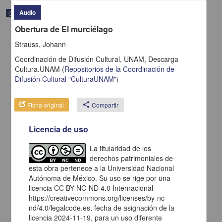
Audio
Correspondencia postal
Obertura de El murciélago
Strauss, Johann
Coordinación de Difusión Cultural, UNAM,
Descarga
Cultura.UNAM
(
Repositorios de la Coordinación de
Difusión Cultural "CulturaUNAM"
)
Ficha original
share
Compartir
Licencia de uso
La titularidad de los
derechos patrimoniales de
Carta de H. C. Pitman a Francisco I. Madero en la que le solicita
una fotografía
esta obra pertenece a la Universidad Nacional
Autónoma de México. Su uso se rige por una
Pitman, H. C.
[sin fecha]
licencia CC BY-NC-ND 4.0 Internacional
Multidisciplina
https://creativecommons.org/licenses/by-nc-
nd/4.0/legalcode.es, fecha de asignación de la
share
licencia 2024-11-19, para un uso diferente