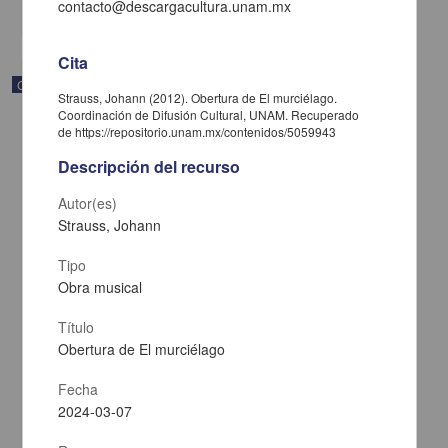
share
contacto@descargacultura.unam.mx
Cita
Correspondencia postal
Strauss, Johann (2012). Obertura de El murciélago.
Coordinación de Difusión Cultural, UNAM. Recuperado
de https://repositorio.unam.mx/contenidos/5059943
Descripción del recurso
Autor(es)
Strauss, Johann
Tipo
Obra musical
Título
Obertura de El murciélago
Carta de José María Maytorena a Francisco I. Madero en la que
Fecha
informa se irá a la costa por prescripción médica
2024-03-07
Maytorena, José María
[sin fecha]