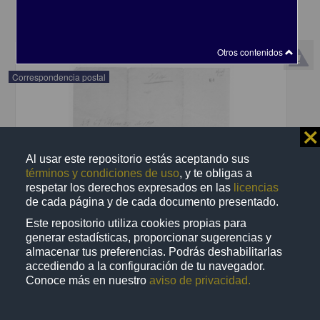
share
Otros contenidos
Correspondencia postal
⨯
Al usar este repositorio estás aceptando sus
términos y condiciones de uso
, y te obligas a
respetar los derechos expresados en las
licencias
de cada página y de cada documento presentado.
Este repositorio utiliza cookies propias para
generar estadísticas, proporcionar sugerencias y
almacenar tus preferencias. Podrás deshabilitarlas
accediendo a la configuración de tu navegador.
Conoce más en nuestro
aviso de privacidad.
Recomienda José Lopp a Jesús Duarte
Lopp, José
[sin fecha]