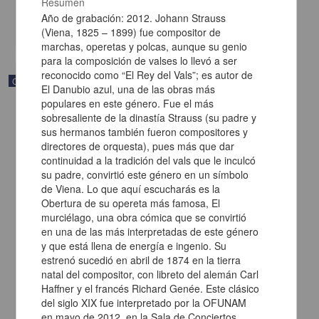
Resumen
Multidisciplina
Año de grabación: 2012. Johann Strauss
share
(Viena, 1825 – 1899) fue compositor de
marchas, operetas y polcas, aunque su genio
para la composición de valses lo llevó a ser
reconocido como “El Rey del Vals”; es autor de
Correspondencia postal
El Danubio azul, una de las obras más
populares en este género. Fue el más
sobresaliente de la dinastía Strauss (su padre y
sus hermanos también fueron compositores y
directores de orquesta), pues más que dar
continuidad a la tradición del vals que le inculcó
su padre, convirtió este género en un símbolo
de Viena. Lo que aquí escucharás es la
Obertura de su opereta más famosa, El
murciélago, una obra cómica que se convirtió
en una de las más interpretadas de este género
y que está llena de energía e ingenio. Su
estrenó sucedió en abril de 1874 en la tierra
natal del compositor, con libreto del alemán Carl
Haffner y el francés Richard Genée. Este clásico
Carta de Francisco Martínez Baca a Francisco I. Madero
felicitándolo por el triunfo de la causa
del siglo XIX fue interpretado por la OFUNAM
en mayo de 2012, en la Sala de Conciertos
Martínez Baca, Francisco