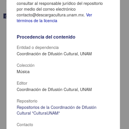
consultar al responsable jurídico del repositorio
por medio del correo electrónico
contacto@descargacultura.unam.mx.
Ver
Correspondencia postal
términos de la licencia
Procedencia del contenido
Entidad o dependencia
Coordinación de Difusión Cultural, UNAM
Colección
Música
Editor
Coordinación de Difusión Cultural, UNAM
Carta de Zeferino Pérez, el general Antonio Rábago se encuentra
Repositorio
en la ranchería de Samalayuca
Repositorios de la Coordinación de Difusión
Pérez, Zeferino
Cultural "CulturaUNAM"
[sin fecha]
Multidisciplina
Contacto