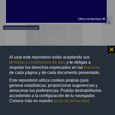
share
Otros contenidos
Correspondencia postal
⨯
Al usar este repositorio estás aceptando sus
términos y condiciones de uso
, y te obligas a
respetar los derechos expresados en las
licencias
de cada página y de cada documento presentado.
Este repositorio utiliza cookies propias para
generar estadísticas, proporcionar sugerencias y
almacenar tus preferencias. Podrás deshabilitarlas
accediendo a la configuración de tu navegador.
Conoce más en nuestro
aviso de privacidad.
Recomienda José Lopp a Jesús Duarte
Lopp, José
[sin fecha]