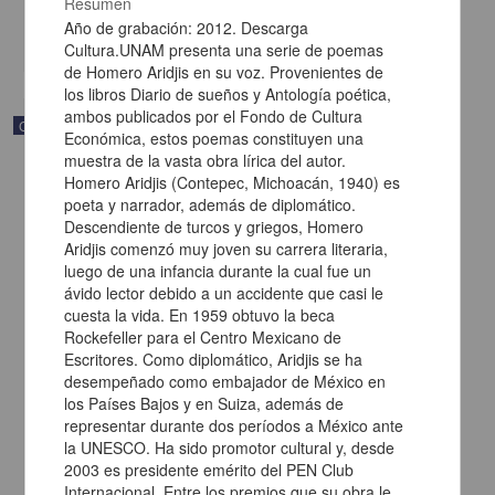
Resumen
Multidisciplina
Año de grabación: 2012. Descarga
share
Cultura.UNAM presenta una serie de poemas
de Homero Aridjis en su voz. Provenientes de
los libros Diario de sueños y Antología poética,
ambos publicados por el Fondo de Cultura
Correspondencia postal
Económica, estos poemas constituyen una
muestra de la vasta obra lírica del autor.
Homero Aridjis (Contepec, Michoacán, 1940) es
poeta y narrador, además de diplomático.
Descendiente de turcos y griegos, Homero
Aridjis comenzó muy joven su carrera literaria,
luego de una infancia durante la cual fue un
ávido lector debido a un accidente que casi le
cuesta la vida. En 1959 obtuvo la beca
Rockefeller para el Centro Mexicano de
Escritores. Como diplomático, Aridjis se ha
desempeñado como embajador de México en
los Países Bajos y en Suiza, además de
representar durante dos períodos a México ante
la UNESCO. Ha sido promotor cultural y, desde
Carta de Francisco Martínez Baca a Francisco I. Madero
felicitándolo por el triunfo de la causa
2003 es presidente emérito del PEN Club
Internacional. Entre los premios que su obra le
Martínez Baca, Francisco