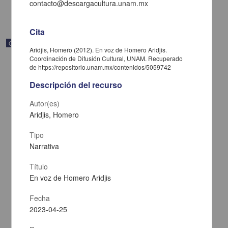
share
contacto@descargacultura.unam.mx
Cita
Correspondencia postal
Aridjis, Homero (2012). En voz de Homero Aridjis.
Coordinación de Difusión Cultural, UNAM. Recuperado
de https://repositorio.unam.mx/contenidos/5059742
Descripción del recurso
Autor(es)
Aridjis, Homero
Tipo
Narrativa
Título
En voz de Homero Aridjis
Carta de José María Maytorena a Francisco I. Madero en la que
Fecha
informa se irá a la costa por prescripción médica
2023-04-25
Maytorena, José María
[sin fecha]