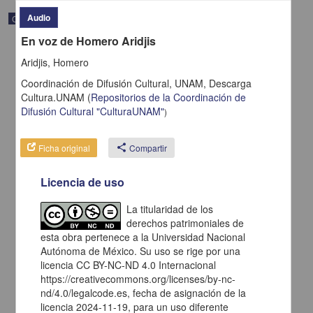
Audio
Correspondencia postal
En voz de Homero Aridjis
Aridjis, Homero
Coordinación de Difusión Cultural, UNAM,
Descarga
Cultura.UNAM
(
Repositorios de la Coordinación de
Difusión Cultural "CulturaUNAM"
)
Ficha original
share
Compartir
Licencia de uso
La titularidad de los
derechos patrimoniales de
Carta de H. C. Pitman a Francisco I. Madero en la que le solicita
una fotografía
esta obra pertenece a la Universidad Nacional
Autónoma de México. Su uso se rige por una
Pitman, H. C.
[sin fecha]
licencia CC BY-NC-ND 4.0 Internacional
Multidisciplina
https://creativecommons.org/licenses/by-nc-
nd/4.0/legalcode.es, fecha de asignación de la
share
licencia 2024-11-19, para un uso diferente