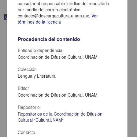
consultar al responsable jurídico del repositorio
por medio del correo electrónico
contacto@descargacultura.unam.mx.
Ver
Correspondencia postal
términos de la licencia
Procedencia del contenido
Entidad o dependencia
Coordinación de Difusión Cultural, UNAM
Colección
Lengua y Literatura
Editor
Coordinación de Difusión Cultural, UNAM
Carta de Zeferino Pérez, el general Antonio Rábago se encuentra
Repositorio
en la ranchería de Samalayuca
Repositorios de la Coordinación de Difusión
Pérez, Zeferino
Cultural "CulturaUNAM"
[sin fecha]
Multidisciplina
Contacto