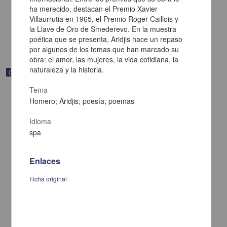
[sin fecha]
ha merecido, destacan el Premio Xavier
Multidisciplina
Villaurrutia en 1965, el Premio Roger Caillois y
la Llave de Oro de Smederevo. En la muestra
share
poética que se presenta, Aridjis hace un repaso
por algunos de los temas que han marcado su
obra: el amor, las mujeres, la vida cotidiana, la
naturaleza y la historia.
Correspondencia postal
Tema
Homero; Aridjis; poesía; poemas
Idioma
spa
Enlaces
Ficha original
Carta de Vicente G. Muñoz a Francisco I. Madero ofreciéndole sus