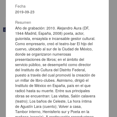
Multidisciplina
Fecha
share
2019-09-23
Resumen
Año de grabación: 2010. Alejandro Aura (DF,
Correspondencia postal
1944-Madrid, España, 2008) poeta, actor,
guionista, ensayista e incansable gestor cultural.
Como empresario, creó el teatro-bar El hijo del
cuervo, ubicado al sur de la Ciudad de México,
donde se organizaron numerosas
presentaciones de libros; en el ámbito del
servicio público, se desempeñó como director
del Instituto de Cultura del Distrito Federal,
puesto a través del cual promovió la creación de
un millar de libro-clubes. Asimismo, dirigió el
Instituto de México en España, país en el que
radicó hasta su muerte. Entre sus principales
obras se encuentran: Las visitas, Salón calavera
(teatro); Los baños de Celeste, La hora íntima
de Agustín Lara (cuento); Volver a casa,
Carta de Francisco Martínez Baca a Francisco I. Madero
felicitándolo por el triunfo de la causa
Tambor interno, Hemisferio sur y Poeta en la
Martínez Baca, Francisco
mañana (poesía). A continuación reproducimos,