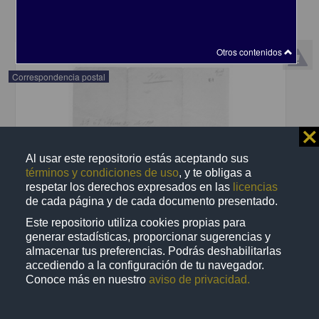
share
Otros contenidos
Correspondencia postal
⨯
Al usar este repositorio estás aceptando sus
términos y condiciones de uso
, y te obligas a
respetar los derechos expresados en las
licencias
de cada página y de cada documento presentado.
Este repositorio utiliza cookies propias para
generar estadísticas, proporcionar sugerencias y
almacenar tus preferencias. Podrás deshabilitarlas
accediendo a la configuración de tu navegador.
Conoce más en nuestro
aviso de privacidad.
Recomienda José Lopp a Jesús Duarte
Lopp, José
[sin fecha]