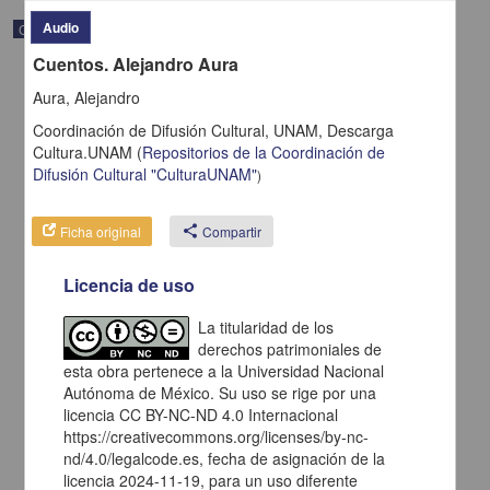
Audio
Correspondencia postal
Cuentos. Alejandro Aura
Aura, Alejandro
Coordinación de Difusión Cultural, UNAM,
Descarga
Cultura.UNAM
(
Repositorios de la Coordinación de
Difusión Cultural "CulturaUNAM"
)
Ficha original
share
Compartir
Licencia de uso
La titularidad de los
derechos patrimoniales de
Carta de H. C. Pitman a Francisco I. Madero en la que le solicita
una fotografía
esta obra pertenece a la Universidad Nacional
Autónoma de México. Su uso se rige por una
Pitman, H. C.
[sin fecha]
licencia CC BY-NC-ND 4.0 Internacional
Multidisciplina
https://creativecommons.org/licenses/by-nc-
nd/4.0/legalcode.es, fecha de asignación de la
share
licencia 2024-11-19, para un uso diferente