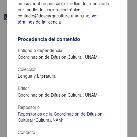
consultar al responsable jurídico del repositorio
por medio del correo electrónico
contacto@descargacultura.unam.mx.
Ver
Correspondencia postal
términos de la licencia
Procedencia del contenido
Entidad o dependencia
Coordinación de Difusión Cultural, UNAM
Colección
Lengua y Literatura
Editor
Coordinación de Difusión Cultural, UNAM
Carta de Zeferino Pérez, el general Antonio Rábago se encuentra
Repositorio
en la ranchería de Samalayuca
Repositorios de la Coordinación de Difusión
Pérez, Zeferino
Cultural "CulturaUNAM"
[sin fecha]
Multidisciplina
Contacto