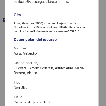
share
contacto@descargacultura.unam.mx
Cita
Correspondencia postal
Aura, Alejandro (2010). Cuentos. Alejandro Aura.
Coordinación de Difusión Cultural, UNAM. Recuperado
de https://repositorio.unam.mx/contenidos/5059510
Descripción del recurso
Autor(es)
Aura, Alejandro
Colaborador(es)
Guevara, Simón; Beristáin, Arturo; Aura, María;
Barrera, Alonso
Tipo
Narrativa
Carta de José María Maytorena a Francisco I. Madero en la que
informa se irá a la costa por prescripción médica
Título
Maytorena, José María
Cuentos. Alejandro Aura
[sin fecha]