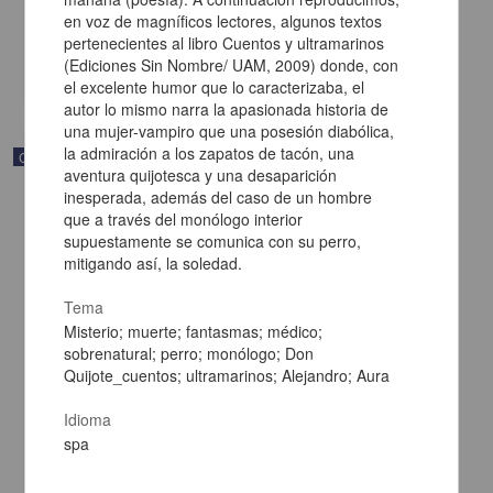
[sin fecha]
en voz de magníficos lectores, algunos textos
Multidisciplina
pertenecientes al libro Cuentos y ultramarinos
(Ediciones Sin Nombre/ UAM, 2009) donde, con
share
el excelente humor que lo caracterizaba, el
autor lo mismo narra la apasionada historia de
una mujer-vampiro que una posesión diabólica,
la admiración a los zapatos de tacón, una
Correspondencia postal
aventura quijotesca y una desaparición
inesperada, además del caso de un hombre
que a través del monólogo interior
supuestamente se comunica con su perro,
mitigando así, la soledad.
Tema
Misterio; muerte; fantasmas; médico;
sobrenatural; perro; monólogo; Don
Quijote_cuentos; ultramarinos; Alejandro; Aura
Idioma
spa
Carta de Vicente G. Muñoz a Francisco I. Madero ofreciéndole sus