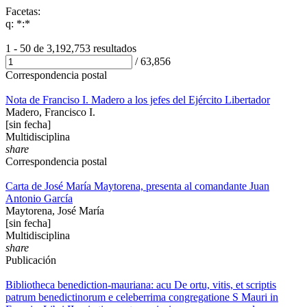
Facetas:
q: *:*
1 - 50 de
3,192,753 resultados
/
63,856
Correspondencia postal
Nota de Franciso I. Madero a los jefes del Ejército Libertador
Madero, Francisco I.
[sin fecha]
Multidisciplina
share
Correspondencia postal
Carta de José María Maytorena, presenta al comandante Juan
Antonio García
Maytorena, José María
[sin fecha]
Multidisciplina
share
Publicación
Bibliotheca benediction-mauriana: acu De ortu, vitis, et scriptis
patrum benedictinorum e celeberrima congregatione S Mauri in