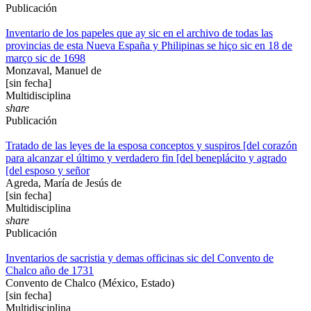
Publicación
Inventario de los papeles que ay sic en el archivo de todas las
provincias de esta Nueva España y Philipinas se hiço sic en 18 de
março sic de 1698
Monzaval, Manuel de
[sin fecha]
Multidisciplina
share
Publicación
Tratado de las leyes de la esposa conceptos y suspiros [del corazón
para alcanzar el último y verdadero fin [del beneplácito y agrado
[del esposo y señor
Agreda, María de Jesús de
[sin fecha]
Multidisciplina
share
Publicación
Inventarios de sacristia y demas officinas sic del Convento de
Chalco año de 1731
Convento de Chalco (México, Estado)
[sin fecha]
Multidisciplina