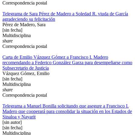
Correspondencia postal
Telegrama de Sara Pérez de Madero a Soledad R. viuda de García
agradeciendo su felicitación
Pérez de Madero, Sara
[sin fecha]
Multidisciplina
share
Correspondencia postal
Carta de Emilio Vázquez Gómez a Francisco I. Madero
recomendando a Federico González Garza para desempeñarse como
Subsecretario de Justicia
Vázquez Gómez, Emilio
[sin fecha]
Multidisciplina
share
Correspondencia postal
Telegrama a Manuel Bonilla solicitando que asegure a Francisco I.
Madero que cooperará para consolidar la situación en los Estados de
Sinaloa y Nayarit
[sin autor]
[sin fecha]
Multidisciplina