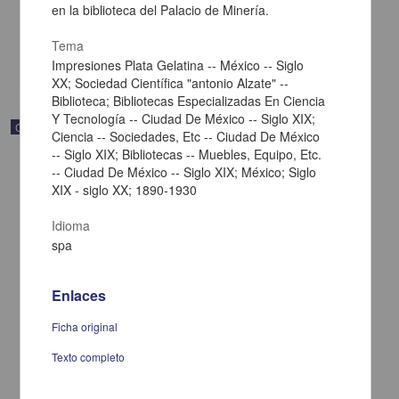
en la biblioteca del Palacio de Minería.
[sin fecha]
Multidisciplina
Tema
share
Impresiones Plata Gelatina -- México -- Siglo
XX; Sociedad Científica "antonio Alzate" --
Biblioteca; Bibliotecas Especializadas En Ciencia
Y Tecnología -- Ciudad De México -- Siglo XIX;
Correspondencia postal
Ciencia -- Sociedades, Etc -- Ciudad De México
-- Siglo XIX; Bibliotecas -- Muebles, Equipo, Etc.
-- Ciudad De México -- Siglo XIX; México; Siglo
XIX - siglo XX; 1890-1930
Idioma
spa
Enlaces
Ficha original
Texto completo
Carta de Vicente G. Muñoz a Francisco I. Madero ofreciéndole sus