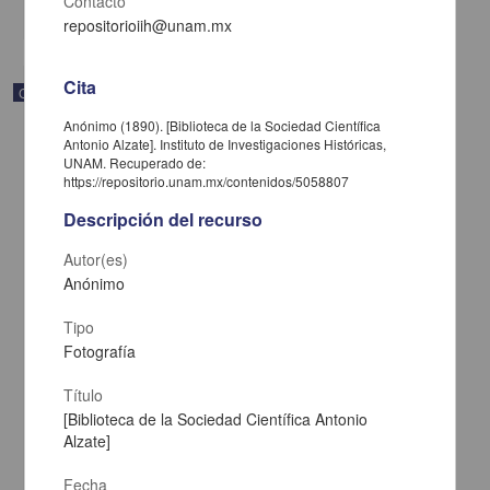
Contacto
share
repositorioiih@unam.mx
Cita
Correspondencia postal
Anónimo (1890). [Biblioteca de la Sociedad Científica
Antonio Alzate]. Instituto de Investigaciones Históricas,
UNAM. Recuperado de:
https://repositorio.unam.mx/contenidos/5058807
Descripción del recurso
Autor(es)
Anónimo
Tipo
Fotografía
Título
Carta de José María Maytorena a Francisco I. Madero en la que
[Biblioteca de la Sociedad Científica Antonio
informa se irá a la costa por prescripción médica
Alzate]
Maytorena, José María
[sin fecha]
Fecha