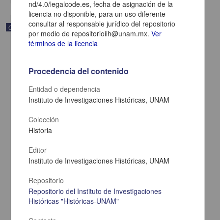
nd/4.0/legalcode.es, fecha de asignación de la
licencia no disponible, para un uso diferente
consultar al responsable jurídico del repositorio
Correspondencia postal
por medio de repositorioiih@unam.mx.
Ver
términos de la licencia
Procedencia del contenido
Entidad o dependencia
Instituto de Investigaciones Históricas, UNAM
Colección
Historia
Editor
Instituto de Investigaciones Históricas, UNAM
Carta de Zeferino Pérez, el general Antonio Rábago se encuentra
en la ranchería de Samalayuca
Repositorio
Pérez, Zeferino
Repositorio del Instituto de Investigaciones
[sin fecha]
Históricas "Históricas-UNAM"
Multidisciplina