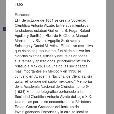
Multidisciplina
1890
share
Resumen
El 4 de octubre de 1884 se crea la Sociedad
Científica Antonio Alzate. Entre sus miembros
Correspondencia postal
fundadores estaban Guillermo B. Puga, Rafael
Aguilar y Santillán, Ricardo E. Cicero, Manuel
Marroquín y Rivera, Agapito Solórzano y
Solchaga y Daniel M. Vélez. El objetivo exclusivo
que éstos se propusieron, fue el de cultivar las
ciencias exactas, físicas y naturales en todas
sus ramas y aplicaciones, principalmente en lo
relativo a México. Fue una de las sociedades
más importantes en México y en 1930 se
convirtió en Academia Nacional de Ciencias, sin
quitar el nombre del sabio mexicano." Memorias
de la Academia Nacional de Ciencias, tomo 54
(1934) El fondo fotográfico perteneció a la
Sociedad Científica Antonio Alzate del siglo XIX.
Una de las partes se encuentra en la Biblioteca
Carta de Francisco Martínez Baca a Francisco I. Madero
Rafael García Granados del Instituto de
felicitándolo por el triunfo de la causa
Investigaciones Históricas y la otra se localiza
Martínez Baca, Francisco