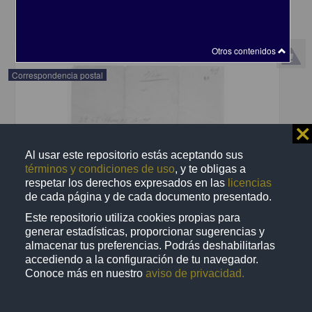
share
Otros contenidos
Correspondencia postal
⨯
Al usar este repositorio estás aceptando sus
términos y condiciones de uso
, y te obligas a
respetar los derechos expresados en las
licencias
de cada página y de cada documento presentado.
Este repositorio utiliza cookies propias para
generar estadísticas, proporcionar sugerencias y
almacenar tus preferencias. Podrás deshabilitarlas
accediendo a la configuración de tu navegador.
Conoce más en nuestro
aviso de privacidad.
Recomienda José Lopp a Jesús Duarte
Lopp, José
[sin fecha]