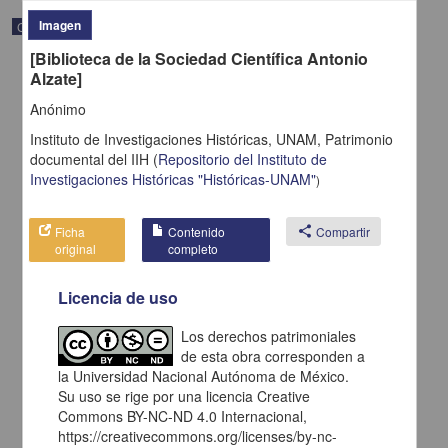
Imagen
Correspondencia postal
[Biblioteca de la Sociedad Científica Antonio
Alzate]
Anónimo
Instituto de Investigaciones Históricas, UNAM,
Patrimonio
documental del IIH
(
Repositorio del Instituto de
Investigaciones Históricas "Históricas-UNAM"
)
Ficha
Contenido
share
Compartir
original
completo
Licencia de uso
Carta de H. C. Pitman a Francisco I. Madero en la que le solicita
Los derechos patrimoniales
una fotografía
de esta obra corresponden a
Pitman, H. C.
la Universidad Nacional Autónoma de México.
[sin fecha]
Multidisciplina
Su uso se rige por una licencia Creative
Commons BY-NC-ND 4.0 Internacional,
share
https://creativecommons.org/licenses/by-nc-