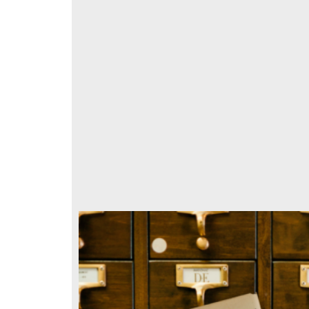
respondencia postal
Correspondencia postal
esde las
iglo
baja el
 América
de
yecto nos
usa en la
e implica
ca solo
a genera
dos de
e las
su
elegrama de Feliciano
Carta de Refugio Rivera a Luis
de
avera a Francisco I. Madero
A. García
co poder
n que lo felicita a él y al...
los
tean ante
avero, Feliciano
Rivera, Refugio
este
sin fecha]
[sin fecha]