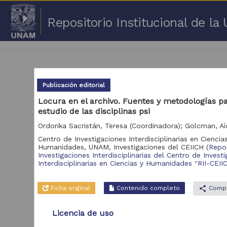
Repositorio Institucional de l
Publicación editorial
Locura en el archivo. Fuentes y metodologías pa
estudio de las disciplinas psi
1 -
Repositorio
Centro de Investigaciones Interdisciplinarias en Ciencia
Cor
Humanidades, UNAM,
Investigaciones del CEIICH
(
Repos
Investigaciones Interdisciplinarias del Centro de Invest
Portal de Datos
Interdisciplinarias en Ciencias y Humanidades "RII-CEII
Abiertos UNAM,
2,045,979
Colecciones
Universitarias
Ficha original
Contenido completo
share
Compa
Repositorio de la
Dirección General de
Licencia de uso
Bibliotecas y
569,855
Servicios Digitales