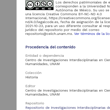
de Información
Los derechos patrimoniales de 
corresponden a la Universidad N
Biblioteca y
Autónoma de México. Su uso se 
Hemeroteca
una licencia Creative Commons BY-NC-ND 4.0
438,985
Nacional Digital de
Internacional, https://creativecommons.org/licens
México
nd/4.0/legalcode.es, fecha de asignación de la lic
2021-10-23, para un uso diferente consultar al res
Revistas UNAM
89,475
jurídico del repositorio por medio del correo
N
repositorio@ceiich.unam.mx.
Ver términos de la li
Repositorio del
l
Instituto de
L
Investigaciones
23,758
Procedencia del contenido
Jurídicas "RU
M
Jurídicas"
[
Entidad o dependencia
M
Repositorio del
Centro de Investigaciones Interdisciplinarias en Cie
Instituto de
Humanidades, UNAM
5,334
Investigaciones
Sociales "RUD-IIS"
Colección
Repositorio Memoria
Historia
Institucional del
Centro de
Editor
4,214
Investigaciones sobre
Centro de Investigaciones Interdisciplinarias en Cie
América del Norte
Humanidades, UNAM
"MiCISAN"
Cor
Repositorio
ver más
Repositorio de Investigaciones Interdisciplinarias d