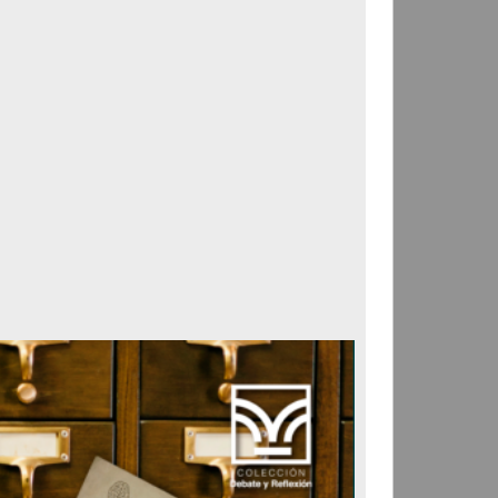
Correspondencia postal
Carta donde le suplican
ordene la libertad de José
Flores Alatorre
Maldonado, Manuel
[sin fecha]