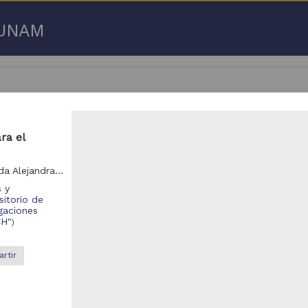
a UNAM
ra el
 50 de
3,192,753 resultados
Ordorika Sacristán, Teresa (Coordinadora); Golcman, Aída Alejandra (Coordinadora)
s y
respondencia postal
Correspondencia postal
itorio de
igaciones
CH"
)
rtir