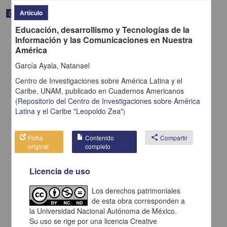
Artículo
Correspondencia postal
Educación, desarrollismo y Tecnologías de la
Información y las Comunicaciones en Nuestra
América
García Ayala, Natanael
Centro de Investigaciones sobre América Latina y el
Caribe, UNAM,
publicado en
Cuadernos Americanos
(
Repositorio del Centro de Investigaciones sobre América
Latina y el Caribe "Leopoldo Zea"
)
Ficha
Contenido
share
Compartir
original
completo
Carta de H. C. Pitman a Francisco I. Madero en la que le solicita
Licencia de uso
una fotografía
Pitman, H. C.
Los derechos patrimoniales
[sin fecha]
Multidisciplina
de esta obra corresponden a
la Universidad Nacional Autónoma de México.
share
Su uso se rige por una licencia Creative