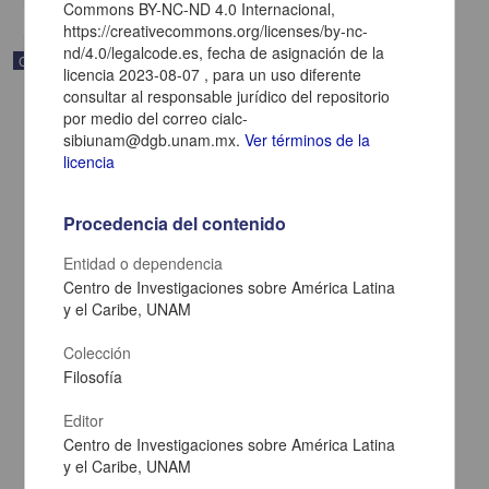
Commons BY-NC-ND 4.0 Internacional,
https://creativecommons.org/licenses/by-nc-
nd/4.0/legalcode.es, fecha de asignación de la
Correspondencia postal
licencia 2023-08-07 , para un uso diferente
consultar al responsable jurídico del repositorio
por medio del correo cialc-
sibiunam@dgb.unam.mx.
Ver términos de la
licencia
Procedencia del contenido
Entidad o dependencia
Centro de Investigaciones sobre América Latina
y el Caribe, UNAM
Colección
Filosofía
Carta de Zeferino Pérez, el general Antonio Rábago se encuentra
en la ranchería de Samalayuca
Editor
Pérez, Zeferino
[sin fecha]
Centro de Investigaciones sobre América Latina
Multidisciplina
y el Caribe, UNAM