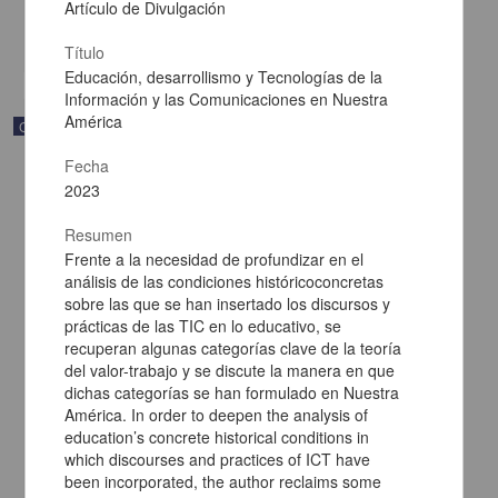
Multidisciplina
Artículo de Divulgación
share
Título
Educación, desarrollismo y Tecnologías de la
Información y las Comunicaciones en Nuestra
América
Correspondencia postal
Fecha
2023
Resumen
Frente a la necesidad de profundizar en el
análisis de las condiciones históricoconcretas
sobre las que se han insertado los discursos y
prácticas de las TIC en lo educativo, se
recuperan algunas categorías clave de la teoría
del valor-trabajo y se discute la manera en que
dichas categorías se han formulado en Nuestra
América. In order to deepen the analysis of
education’s concrete historical conditions in
Carta de Francisco Martínez Baca a Francisco I. Madero
which discourses and practices of ICT have
felicitándolo por el triunfo de la causa
been incorporated, the author reclaims some
Martínez Baca, Francisco