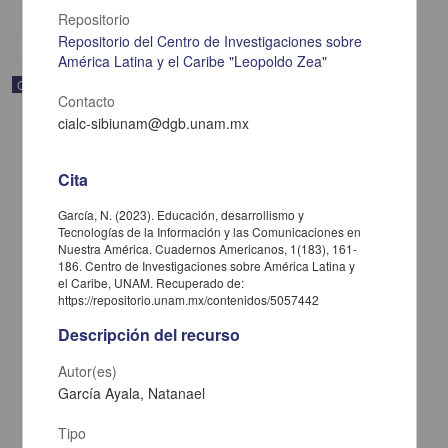
share
Repositorio
Repositorio del Centro de Investigaciones sobre
América Latina y el Caribe "Leopoldo Zea"
Correspondencia postal
Contacto
cialc-sibiunam@dgb.unam.mx
Cita
García, N. (2023). Educación, desarrollismo y
Tecnologías de la Información y las Comunicaciones en
Nuestra América. Cuadernos Americanos, 1(183), 161-
186. Centro de Investigaciones sobre América Latina y
el Caribe, UNAM. Recuperado de:
https://repositorio.unam.mx/contenidos/5057442
Descripción del recurso
Autor(es)
Carta de José María Maytorena a Francisco I. Madero en la que
García Ayala, Natanael
informa se irá a la costa por prescripción médica
Maytorena, José María
Tipo
[sin fecha]