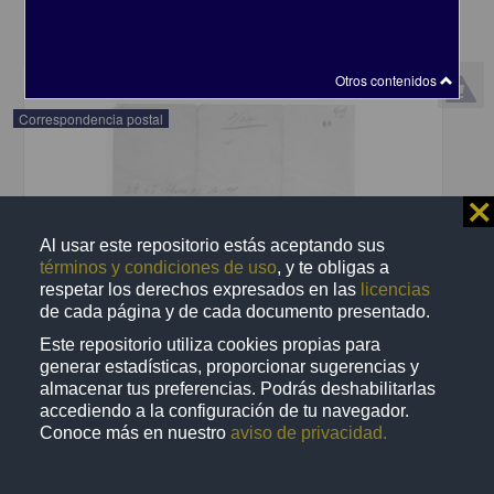
share
Otros contenidos
Correspondencia postal
⨯
Al usar este repositorio estás aceptando sus
términos y condiciones de uso
, y te obligas a
respetar los derechos expresados en las
licencias
de cada página y de cada documento presentado.
Este repositorio utiliza cookies propias para
generar estadísticas, proporcionar sugerencias y
almacenar tus preferencias. Podrás deshabilitarlas
accediendo a la configuración de tu navegador.
Conoce más en nuestro
aviso de privacidad.
Recomienda José Lopp a Jesús Duarte
Lopp, José
[sin fecha]