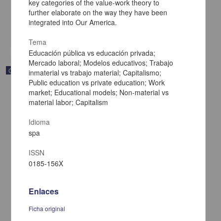
key categories of the value-work theory to
[sin fecha]
further elaborate on the way they have been
Multidisciplina
integrated into Our America.
share
Tema
Educación pública vs educación privada;
Mercado laboral; Modelos educativos; Trabajo
Correspondencia postal
inmaterial vs trabajo material; Capitalismo;
Public education vs private education; Work
market; Educational models; Non-material vs
material labor; Capitalism
Idioma
spa
ISSN
0185-156X
Enlaces
Ficha original
Carta de Vicente G. Muñoz a Francisco I. Madero ofreciéndole sus