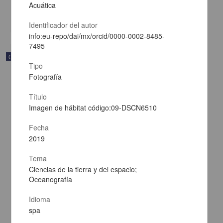
Multidisciplina
Acuática
share
Identificador del autor
info:eu-repo/dai/mx/orcid/0000-0002-8485-
7495
Correspondencia postal
Tipo
Fotografía
Título
Imagen de hábitat código:09-DSCN6510
Fecha
2019
Tema
Ciencias de la tierra y del espacio;
Oceanografía
Idioma
Carta de Francisco Martínez Baca a Francisco I. Madero
spa
felicitándolo por el triunfo de la causa
Martínez Baca, Francisco