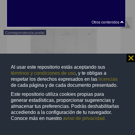
share
Otros contenidos
Correspondencia postal
⨯
Al usar este repositorio estás aceptando sus
términos y condiciones de uso
, y te obligas a
respetar los derechos expresados en las
licencias
de cada página y de cada documento presentado.
Este repositorio utiliza cookies propias para
generar estadísticas, proporcionar sugerencias y
almacenar tus preferencias. Podrás deshabilitarlas
accediendo a la configuración de tu navegador.
Conoce más en nuestro
aviso de privacidad.
Recomienda José Lopp a Jesús Duarte
Lopp, José
[sin fecha]