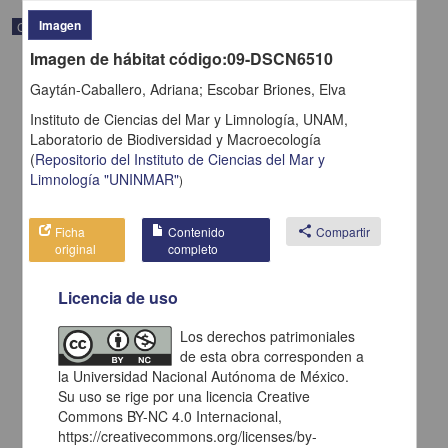
Imagen
Correspondencia postal
Imagen de hábitat código:09-DSCN6510
Gaytán-Caballero, Adriana; Escobar Briones, Elva
Instituto de Ciencias del Mar y Limnología, UNAM,
Laboratorio de Biodiversidad y Macroecología
(
Repositorio del Instituto de Ciencias del Mar y
Limnología "UNINMAR"
)
Ficha
Contenido
share
Compartir
original
completo
Licencia de uso
Carta de H. C. Pitman a Francisco I. Madero en la que le solicita
Los derechos patrimoniales
una fotografía
de esta obra corresponden a
Pitman, H. C.
la Universidad Nacional Autónoma de México.
[sin fecha]
Multidisciplina
Su uso se rige por una licencia Creative
Commons BY-NC 4.0 Internacional,
share
https://creativecommons.org/licenses/by-