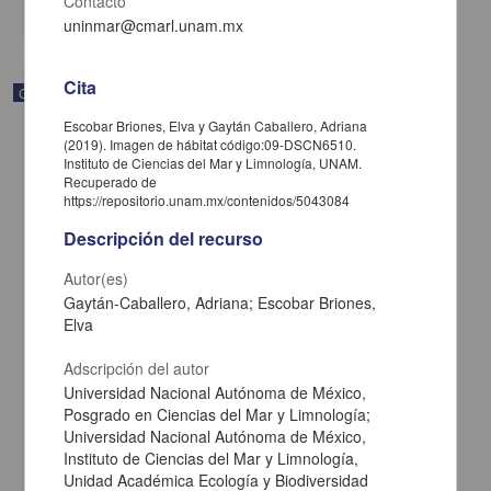
Contacto
share
uninmar@cmarl.unam.mx
Cita
Correspondencia postal
Escobar Briones, Elva y Gaytán Caballero, Adriana
(2019). Imagen de hábitat código:09-DSCN6510.
Instituto de Ciencias del Mar y Limnología, UNAM.
Recuperado de
https://repositorio.unam.mx/contenidos/5043084
Descripción del recurso
Autor(es)
Gaytán-Caballero, Adriana; Escobar Briones,
Elva
Adscripción del autor
Universidad Nacional Autónoma de México,
Posgrado en Ciencias del Mar y Limnología;
Carta de José María Maytorena a Francisco I. Madero en la que
informa se irá a la costa por prescripción médica
Universidad Nacional Autónoma de México,
Maytorena, José María
Instituto de Ciencias del Mar y Limnología,
[sin fecha]
Unidad Académica Ecología y Biodiversidad