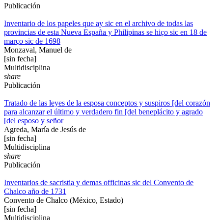
Publicación
Inventario de los papeles que ay sic en el archivo de todas las
provincias de esta Nueva España y Philipinas se hiço sic en 18 de
março sic de 1698
Monzaval, Manuel de
[sin fecha]
Multidisciplina
share
Publicación
Tratado de las leyes de la esposa conceptos y suspiros [del corazón
para alcanzar el último y verdadero fin [del beneplácito y agrado
[del esposo y señor
Agreda, María de Jesús de
[sin fecha]
Multidisciplina
share
Publicación
Inventarios de sacristia y demas officinas sic del Convento de
Chalco año de 1731
Convento de Chalco (México, Estado)
[sin fecha]
Multidisciplina