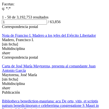
Facetas:
q: *:*
1 - 50 de
3,192,753 resultados
/
63,856
Correspondencia postal
Nota de Franciso I. Madero a los jefes del Ejército Libertador
Madero, Francisco I.
[sin fecha]
Multidisciplina
share
Correspondencia postal
Carta de José María Maytorena, presenta al comandante Juan
Antonio García
Maytorena, José María
[sin fecha]
Multidisciplina
share
Publicación
Bibliotheca benediction-mauriana: acu De ortu, vitis, et scriptis
patrum benedictinorum e celeberrima congregatione S Mauri in