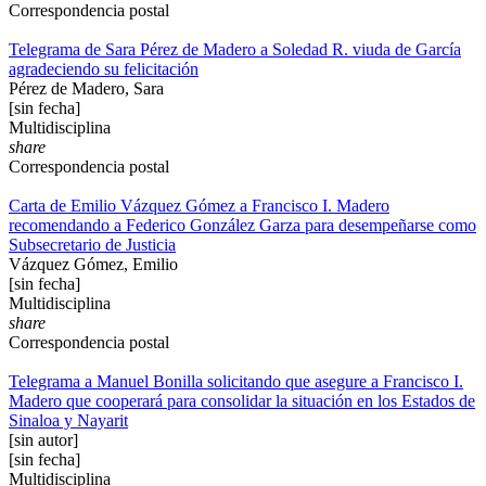
Correspondencia postal
Telegrama de Sara Pérez de Madero a Soledad R. viuda de García
agradeciendo su felicitación
Pérez de Madero, Sara
[sin fecha]
Multidisciplina
share
Correspondencia postal
Carta de Emilio Vázquez Gómez a Francisco I. Madero
recomendando a Federico González Garza para desempeñarse como
Subsecretario de Justicia
Vázquez Gómez, Emilio
[sin fecha]
Multidisciplina
share
Correspondencia postal
Telegrama a Manuel Bonilla solicitando que asegure a Francisco I.
Madero que cooperará para consolidar la situación en los Estados de
Sinaloa y Nayarit
[sin autor]
[sin fecha]
Multidisciplina