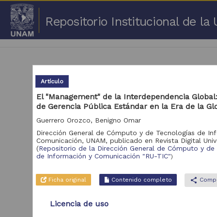
Repositorio Institucional de l
Artículo
El "Management" de la Interdependencia Global
de Gerencia Pública Estándar en la Era de la Gl
1 -
Guerrero Orozco, Benigno Omar
Repositorio
Dirección General de Cómputo y de Tecnologías de In
Cor
Comunicación, UNAM,
publicado en
Revista Digital Univ
(
Repositorio de la Dirección General de Cómputo y de
Portal de Datos
de Información y Comunicación "RU-TIC"
)
Abiertos UNAM,
2,045,979
Colecciones
Universitarias
Ficha original
Contenido completo
share
Compa
Repositorio de la
Dirección General de
Licencia de uso
Bibliotecas y
569,855
Servicios Digitales