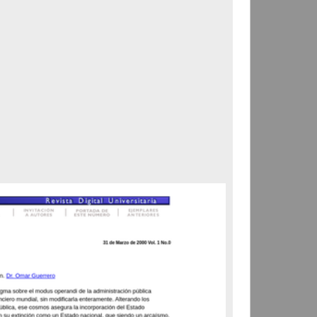
Correspondencia postal
Carta donde le suplican
ordene la libertad de José
Flores Alatorre
Maldonado, Manuel
[sin fecha]