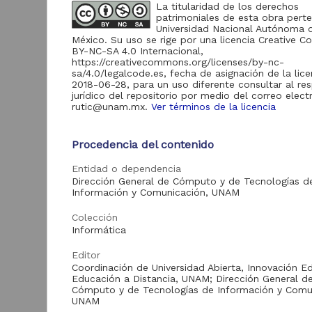
de Información
La titularidad de los derechos
patrimoniales de esta obra perte
Biblioteca y
Universidad Nacional Autónoma 
Hemeroteca
México. Su uso se rige por una licencia Creative
438,985
Nacional Digital de
BY-NC-SA 4.0 Internacional,
México
https://creativecommons.org/licenses/by-nc-
sa/4.0/legalcode.es, fecha de asignación de la lice
Revistas UNAM
89,475
2018-06-28, para un uso diferente consultar al re
N
jurídico del repositorio por medio del correo elect
Repositorio del
l
rutic@unam.mx.
Ver términos de la licencia
Instituto de
L
Investigaciones
23,758
Jurídicas "RU
M
Procedencia del contenido
Jurídicas"
[
M
Repositorio del
Entidad o dependencia
Instituto de
Dirección General de Cómputo y de Tecnologías d
5,334
Investigaciones
Información y Comunicación, UNAM
Sociales "RUD-IIS"
Colección
Repositorio Memoria
Institucional del
Informática
Centro de
4,214
Investigaciones sobre
Editor
América del Norte
Coordinación de Universidad Abierta, Innovación E
"MiCISAN"
Educación a Distancia, UNAM; Dirección General d
Cor
Cómputo y de Tecnologías de Información y Comu
ver más
UNAM