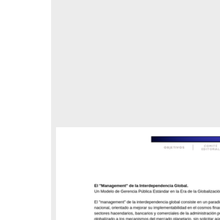
respondencia postal
Correspondencia postal
Un
 la
nsiste en
ar su
, sin
stración
 Estado
rio, sin
l, que
elegrama de Feliciano
Carta de Refugio Rivera a Luis
avera a Francisco I. Madero
A. García
n que lo felicita a él y al...
avero, Feliciano
Rivera, Refugio
sin fecha]
[sin fecha]