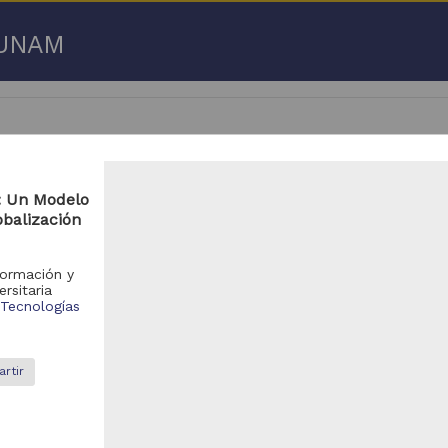
a UNAM
: Un Modelo
obalización
 50 de
3,192,753 resultados
formación y
respondencia postal
Correspondencia postal
ersitaria
 Tecnologías
rtir