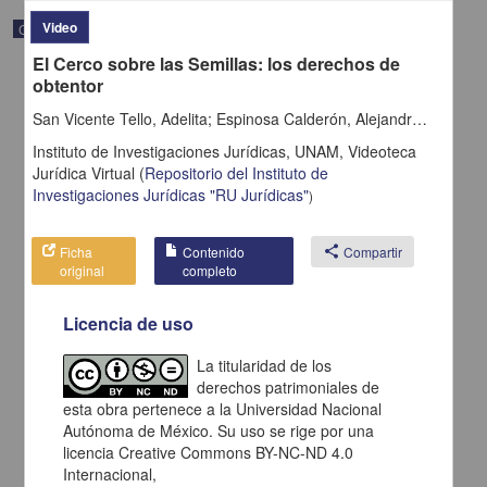
Video
Correspondencia postal
El Cerco sobre las Semillas: los derechos de
obtentor
San Vicente Tello, Adelita; Espinosa Calderón, Alejandro; Alba Betancourt, Ana Georgina; Pérez Miranda, Rafael; Becerra Ramírez, Manuel
Instituto de Investigaciones Jurídicas, UNAM,
Videoteca
Jurídica Virtual
(
Repositorio del Instituto de
Investigaciones Jurídicas "RU Jurídicas"
)
Ficha
Contenido
share
Compartir
original
completo
Licencia de uso
Carta de H. C. Pitman a Francisco I. Madero en la que le solicita
La titularidad de los
una fotografía
derechos patrimoniales de
Pitman, H. C.
esta obra pertenece a la Universidad Nacional
[sin fecha]
Multidisciplina
Autónoma de México. Su uso se rige por una
licencia Creative Commons BY-NC-ND 4.0
share
Internacional,