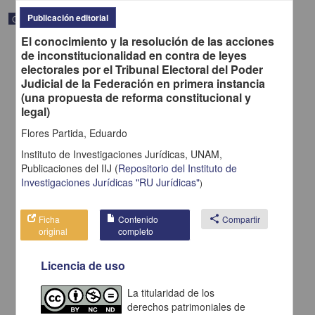
Publicación editorial
Correspondencia postal
El conocimiento y la resolución de las acciones
de inconstitucionalidad en contra de leyes
electorales por el Tribunal Electoral del Poder
Judicial de la Federación en primera instancia
(una propuesta de reforma constitucional y
legal)
Flores Partida, Eduardo
Instituto de Investigaciones Jurídicas, UNAM,
Publicaciones del IIJ
(
Repositorio del Instituto de
Investigaciones Jurídicas "RU Jurídicas"
)
Ficha
Contenido
share
Compartir
Carta de H. C. Pitman a Francisco I. Madero en la que le solicita
original
completo
una fotografía
Pitman, H. C.
Licencia de uso
[sin fecha]
Multidisciplina
La titularidad de los
share
derechos patrimoniales de