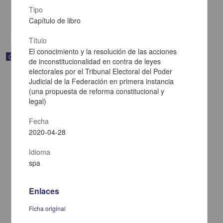
Multidisciplina
Tipo
share
Capítulo de libro
Título
El conocimiento y la resolución de las acciones
Correspondencia postal
de inconstitucionalidad en contra de leyes
electorales por el Tribunal Electoral del Poder
Judicial de la Federación en primera instancia
(una propuesta de reforma constitucional y
legal)
Fecha
2020-04-28
Idioma
spa
Enlaces
Carta de Francisco Martínez Baca a Francisco I. Madero
Ficha original
felicitándolo por el triunfo de la causa
Martínez Baca, Francisco