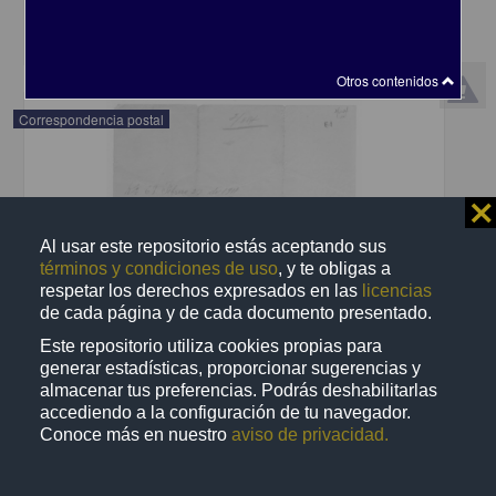
share
Otros contenidos
Correspondencia postal
⨯
Al usar este repositorio estás aceptando sus
términos y condiciones de uso
, y te obligas a
respetar los derechos expresados en las
licencias
de cada página y de cada documento presentado.
Este repositorio utiliza cookies propias para
generar estadísticas, proporcionar sugerencias y
almacenar tus preferencias. Podrás deshabilitarlas
accediendo a la configuración de tu navegador.
Conoce más en nuestro
aviso de privacidad.
Recomienda José Lopp a Jesús Duarte
Lopp, José
[sin fecha]