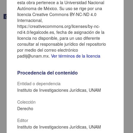
esta obra pertenece a la Universidad Nacional
Autónoma de México. Su uso se rige por una
licencia Creative Commons BY-NC-ND 4.0
Correspondencia postal
Internacional,
https://creativecommons.org/licenses/by-nc-
nd/4.0/legalcode.es, fecha de asignación de la
licencia no disponible, para un uso diferente
consultar al responsable jurídico del repositorio
por medio del correo electrónico
padiij@unam.mx.
Ver términos de la licencia
Procedencia del contenido
Entidad o dependencia
Instituto de Investigaciones Jurídicas, UNAM
Colección
Carta de Zeferino Pérez, el general Antonio Rábago se encuentra
Derecho
en la ranchería de Samalayuca
Pérez, Zeferino
Editor
[sin fecha]
Multidisciplina
Instituto de Investigaciones Jurídicas, UNAM