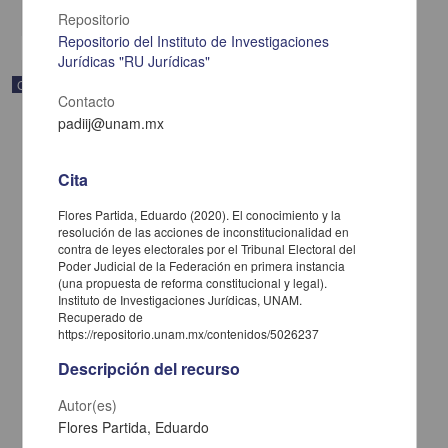
share
Repositorio
Repositorio del Instituto de Investigaciones
Jurídicas "RU Jurídicas"
Correspondencia postal
Contacto
padiij@unam.mx
Cita
Flores Partida, Eduardo (2020). El conocimiento y la
resolución de las acciones de inconstitucionalidad en
contra de leyes electorales por el Tribunal Electoral del
Poder Judicial de la Federación en primera instancia
(una propuesta de reforma constitucional y legal).
Instituto de Investigaciones Jurídicas, UNAM.
Recuperado de
https://repositorio.unam.mx/contenidos/5026237
Descripción del recurso
Carta de José María Maytorena a Francisco I. Madero en la que
informa se irá a la costa por prescripción médica
Autor(es)
Maytorena, José María
Flores Partida, Eduardo
[sin fecha]