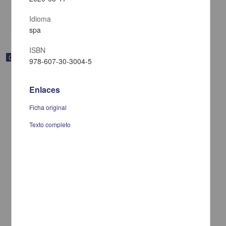
Multidisciplina
share
Idioma
spa
ISBN
Correspondencia postal
978-607-30-3004-5
Enlaces
Ficha original
Texto completo
Carta de Francisco Martínez Baca a Francisco I. Madero
felicitándolo por el triunfo de la causa
Martínez Baca, Francisco