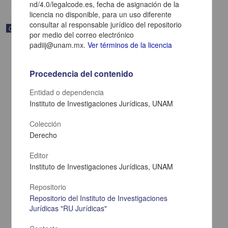
nd/4.0/legalcode.es, fecha de asignación de la
licencia no disponible, para un uso diferente
consultar al responsable jurídico del repositorio
Correspondencia postal
por medio del correo electrónico
padiij@unam.mx.
Ver términos de la licencia
Procedencia del contenido
Entidad o dependencia
Instituto de Investigaciones Jurídicas, UNAM
Colección
Derecho
Editor
Instituto de Investigaciones Jurídicas, UNAM
Carta de Zeferino Pérez, el general Antonio Rábago se encuentra
en la ranchería de Samalayuca
Repositorio
Pérez, Zeferino
Repositorio del Instituto de Investigaciones
[sin fecha]
Jurídicas "RU Jurídicas"
Multidisciplina