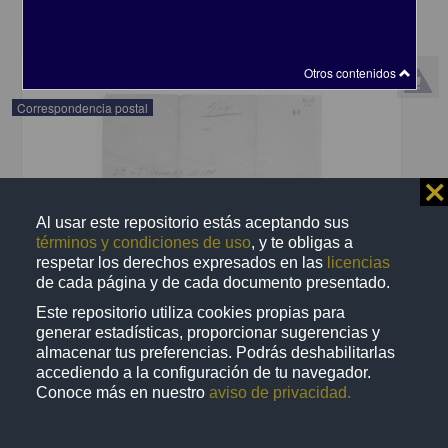
share
Otros contenidos
Correspondencia postal
⨯
Al usar este repositorio estás aceptando sus
términos y condiciones de uso
, y te obligas a
respetar los derechos expresados en las
licencias
de cada página y de cada documento presentado.
Este repositorio utiliza cookies propias para
generar estadísticas, proporcionar sugerencias y
almacenar tus preferencias. Podrás deshabilitarlas
accediendo a la configuración de tu navegador.
Conoce más en nuestro
aviso de privacidad.
Recomienda José Lopp a Jesús Duarte
Lopp, José
[sin fecha]