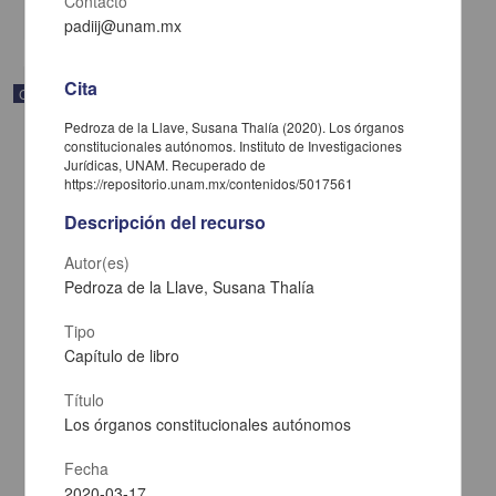
Contacto
share
padiij@unam.mx
Cita
Correspondencia postal
Pedroza de la Llave, Susana Thalía (2020). Los órganos
constitucionales autónomos. Instituto de Investigaciones
Jurídicas, UNAM. Recuperado de
https://repositorio.unam.mx/contenidos/5017561
Descripción del recurso
Autor(es)
Pedroza de la Llave, Susana Thalía
Tipo
Capítulo de libro
Título
Carta de José María Maytorena a Francisco I. Madero en la que
Los órganos constitucionales autónomos
informa se irá a la costa por prescripción médica
Maytorena, José María
Fecha
[sin fecha]
2020-03-17