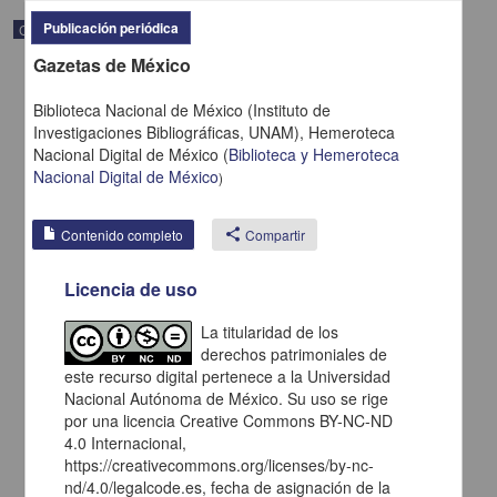
Publicación periódica
Correspondencia postal
Gazetas de México
Biblioteca Nacional de México (Instituto de
Investigaciones Bibliográficas, UNAM),
Hemeroteca
Nacional Digital de México
(
Biblioteca y Hemeroteca
Nacional Digital de México
)
Contenido completo
share
Compartir
Licencia de uso
La titularidad de los
derechos patrimoniales de
Carta de H. C. Pitman a Francisco I. Madero en la que le solicita
una fotografía
este recurso digital pertenece a la Universidad
Nacional Autónoma de México. Su uso se rige
Pitman, H. C.
[sin fecha]
por una licencia Creative Commons BY-NC-ND
Multidisciplina
4.0 Internacional,
https://creativecommons.org/licenses/by-nc-
share
nd/4.0/legalcode.es, fecha de asignación de la