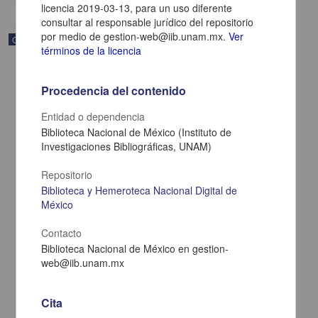
licencia 2019-03-13, para un uso diferente
consultar al responsable jurídico del repositorio
por medio de gestion-web@iib.unam.mx.
Ver
Correspondencia postal
términos de la licencia
Procedencia del contenido
Entidad o dependencia
Biblioteca Nacional de México (Instituto de
Investigaciones Bibliográficas, UNAM)
Repositorio
Biblioteca y Hemeroteca Nacional Digital de
México
Contacto
Carta de Zeferino Pérez, el general Antonio Rábago se encuentra
Biblioteca Nacional de México en gestion-
en la ranchería de Samalayuca
web@iib.unam.mx
Pérez, Zeferino
[sin fecha]
Multidisciplina
Cita