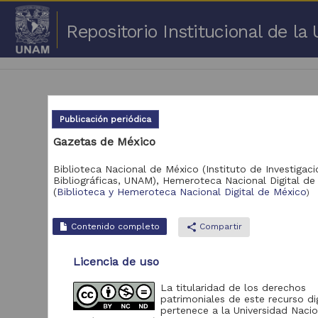
Repositorio Institucional de l
Publicación periódica
Gazetas de México
1 -
Biblioteca Nacional de México (Instituto de Investigac
Bibliográficas, UNAM),
Hemeroteca Nacional Digital de
(
Biblioteca y Hemeroteca Nacional Digital de México
Repositorio
)
Cor
Portal de Datos
Contenido completo
share
Compartir
Abiertos UNAM,
2,045,979
Colecciones
Universitarias
Licencia de uso
Repositorio de la
La titularidad de los derechos
Dirección General de
patrimoniales de este recurso dig
Bibliotecas y
569,855
pertenece a la Universidad Nacio
Servicios Digitales