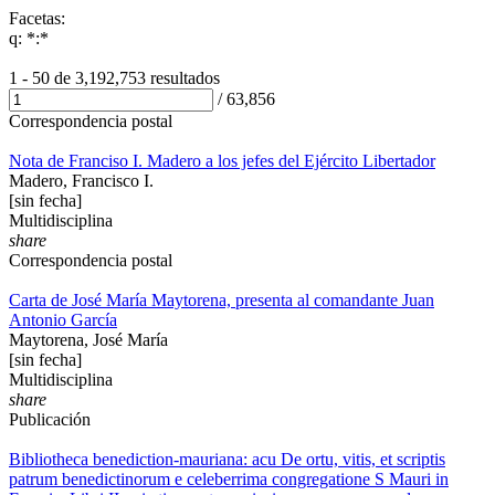
Facetas:
q: *:*
1 - 50 de
3,192,753 resultados
/
63,856
Correspondencia postal
Nota de Franciso I. Madero a los jefes del Ejército Libertador
Madero, Francisco I.
[sin fecha]
Multidisciplina
share
Correspondencia postal
Carta de José María Maytorena, presenta al comandante Juan
Antonio García
Maytorena, José María
[sin fecha]
Multidisciplina
share
Publicación
Bibliotheca benediction-mauriana: acu De ortu, vitis, et scriptis
patrum benedictinorum e celeberrima congregatione S Mauri in