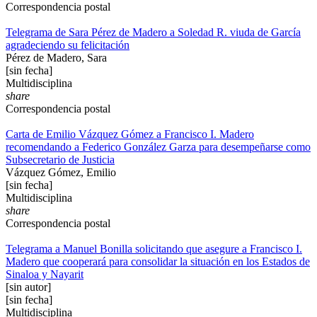
Correspondencia postal
Telegrama de Sara Pérez de Madero a Soledad R. viuda de García
agradeciendo su felicitación
Pérez de Madero, Sara
[sin fecha]
Multidisciplina
share
Correspondencia postal
Carta de Emilio Vázquez Gómez a Francisco I. Madero
recomendando a Federico González Garza para desempeñarse como
Subsecretario de Justicia
Vázquez Gómez, Emilio
[sin fecha]
Multidisciplina
share
Correspondencia postal
Telegrama a Manuel Bonilla solicitando que asegure a Francisco I.
Madero que cooperará para consolidar la situación en los Estados de
Sinaloa y Nayarit
[sin autor]
[sin fecha]
Multidisciplina