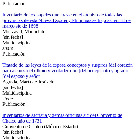
Publicación
Inventario de los papeles que ay sic en el archivo de todas las
provincias de esta Nueva España y Philipinas se hiço sic en 18 de
março sic de 1698
Monzaval, Manuel de
[sin fecha]
Multidisciplina
share
Publicación
Tratado de las leyes de la esposa conceptos y suspiros [del corazón
para alcanzar el último y verdadero fin [del beneplácito y agrado
[del esposo y señor
Agreda, María de Jesús de
[sin fecha]
Multidisciplina
share
Publicación
Inventarios de sacristia y demas officinas sic del Convento de
Chalco año de 1731
Convento de Chalco (México, Estado)
[sin fecha]
Multidisciplina