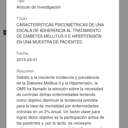
Tipo
Multidisciplina
Artículo de Investigación
share
Título
CARACTERÍSTICAS PSICOMÉTRICAS DE UNA
ESCALA DE ADHERENCIA AL TRATAMIENTO
Correspondencia postal
DE DIABETES MELLITUS II E HIPERTENSIÓN
EN UNA MUESTRA DE PACIENTES.
Fecha
2015-03-01
Resumen
Debido a la creciente incidencia y prevalencia
de la Diabetes Mellitus II y la Hipertensión, la
OMS ha llamado la atención sobre la necesidad
de controlar dichas enfermedades teniendo
como objetivo disminuir la tendencia prevista
para la tasa de mortalidad por enfermedades
crónicas en un 2% anual. Un factor clave para
Carta de Francisco Martínez Baca a Francisco I. Madero
lograr dicho objetivo es la participación activa de
felicitándolo por el triunfo de la causa
los pacientes y, por lo tanto, es necesario
Martínez Baca, Francisco