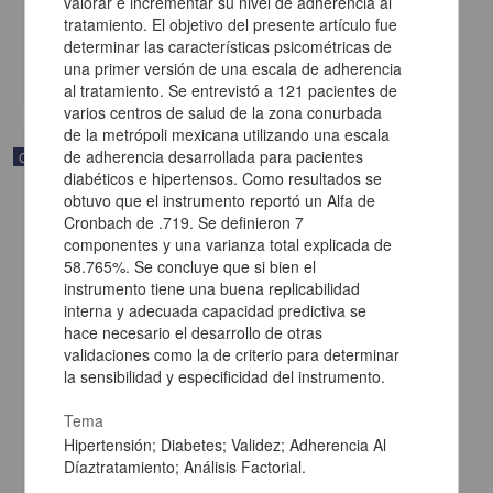
valorar e incrementar su nivel de adherencia al
[sin fecha]
tratamiento. El objetivo del presente artículo fue
Multidisciplina
determinar las características psicométricas de
una primer versión de una escala de adherencia
share
al tratamiento. Se entrevistó a 121 pacientes de
varios centros de salud de la zona conurbada
de la metrópoli mexicana utilizando una escala
de adherencia desarrollada para pacientes
Correspondencia postal
diabéticos e hipertensos. Como resultados se
obtuvo que el instrumento reportó un Alfa de
Cronbach de .719. Se definieron 7
componentes y una varianza total explicada de
58.765%. Se concluye que si bien el
instrumento tiene una buena replicabilidad
interna y adecuada capacidad predictiva se
hace necesario el desarrollo de otras
validaciones como la de criterio para determinar
la sensibilidad y especificidad del instrumento.
Tema
Hipertensión; Diabetes; Validez; Adherencia Al
Díaztratamiento; Análisis Factorial.
Carta de Vicente G. Muñoz a Francisco I. Madero ofreciéndole sus