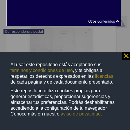
share
Otros contenidos
Correspondencia postal
⨯
Al usar este repositorio estás aceptando sus
términos y condiciones de uso
, y te obligas a
respetar los derechos expresados en las
licencias
de cada página y de cada documento presentado.
Este repositorio utiliza cookies propias para
generar estadísticas, proporcionar sugerencias y
almacenar tus preferencias. Podrás deshabilitarlas
accediendo a la configuración de tu navegador.
Conoce más en nuestro
aviso de privacidad.
Recomienda José Lopp a Jesús Duarte
Lopp, José
[sin fecha]