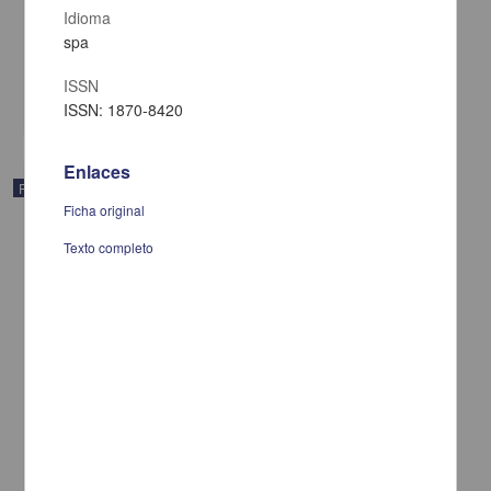
servicios
Idioma
Muñoz, Vicente G.
spa
[sin fecha]
Multidisciplina
ISSN
share
ISSN: 1870-8420
Enlaces
Publicación
Ficha original
Texto completo