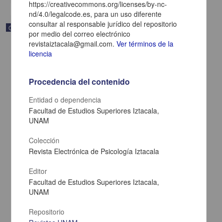
https://creativecommons.org/licenses/by-nc-
nd/4.0/legalcode.es, para un uso diferente
consultar al responsable jurídico del repositorio
Correspondencia postal
por medio del correo electrónico
revistaiztacala@gmail.com.
Ver términos de la
licencia
Procedencia del contenido
Entidad o dependencia
Facultad de Estudios Superiores Iztacala,
UNAM
Colección
Revista Electrónica de Psicología Iztacala
Editor
Carta de Zeferino Pérez, el general Antonio Rábago se encuentra
en la ranchería de Samalayuca
Facultad de Estudios Superiores Iztacala,
UNAM
Pérez, Zeferino
[sin fecha]
Multidisciplina
Repositorio