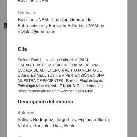
Revistas UNAM
share
Contacto
Revistas UNAM. Dirección General de
Publicaciones y Fomento Editorial, UNAM en
Correspondencia postal
revistas@unam.mx
Cita
Salinas Rodríguez, Jorge Luis, et al. (2014).
CARACTERÍSTICAS PSICOMÉTRICAS DE UNA
ESCALA DE ADHERENCIA AL TRATAMIENTO DE
DIABETES MELLITUS II E HIPERTENSIÓN EN UNA
MUESTRA DE PACIENTES.. Revista Electrónica de
Psicología Iztacala; Vol. 17 Núm. 3. Recuperado de
https://repositorio.unam.mx/contenidos/44993
Descripción del recurso
Autor(es)
Carta de José María Maytorena a Francisco I. Madero en la que
Salinas Rodríguez, Jorge Luis; Espinosa Sierra,
informa se irá a la costa por prescripción médica
Violeta; González Díaz, Héctor
Maytorena, José María
[sin fecha]