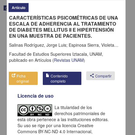
Artículo
Correspondencia postal
CARACTERÍSTICAS PSICOMÉTRICAS DE UNA
ESCALA DE ADHERENCIA AL TRATAMIENTO
DE DIABETES MELLITUS II E HIPERTENSIÓN
EN UNA MUESTRA DE PACIENTES.
Salinas Rodríguez, Jorge Luis; Espinosa Sierra, Violeta; González Díaz, Héctor
Facultad de Estudios Superiores Iztacala, UNAM,
publicado en
Artículos
(
Revistas UNAM
)
Ficha
Contenido
share
Compartir
original
completo
Licencia de uso
Carta de H. C. Pitman a Francisco I. Madero en la que le solicita
una fotografía
La titularidad de los
Pitman, H. C.
derechos patrimoniales de
[sin fecha]
Multidisciplina
esta obra pertenece a las instituciones editoras.
Su uso se rige por una licencia Creative
share
Commons BY-NC-ND 4.0 Internacional,