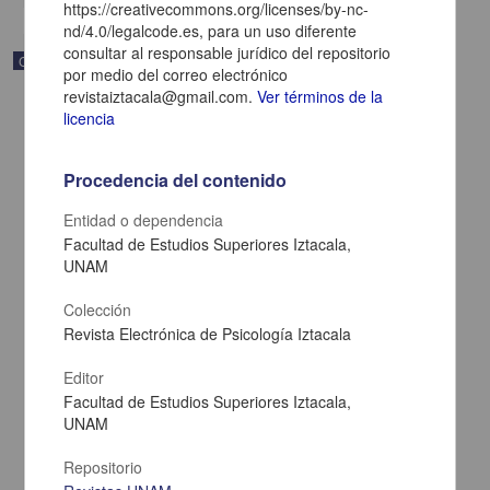
https://creativecommons.org/licenses/by-nc-
nd/4.0/legalcode.es, para un uso diferente
consultar al responsable jurídico del repositorio
Correspondencia postal
por medio del correo electrónico
revistaiztacala@gmail.com.
Ver términos de la
licencia
Procedencia del contenido
Entidad o dependencia
Facultad de Estudios Superiores Iztacala,
UNAM
Colección
Revista Electrónica de Psicología Iztacala
Editor
Carta de Zeferino Pérez, el general Antonio Rábago se encuentra
en la ranchería de Samalayuca
Facultad de Estudios Superiores Iztacala,
UNAM
Pérez, Zeferino
[sin fecha]
Multidisciplina
Repositorio