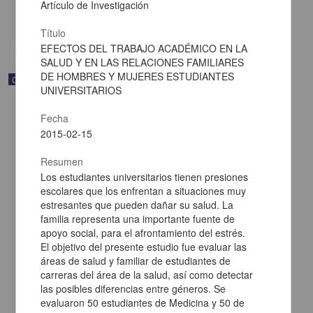
Multidisciplina
Artículo de Investigación
share
Título
EFECTOS DEL TRABAJO ACADÉMICO EN LA
SALUD Y EN LAS RELACIONES FAMILIARES
DE HOMBRES Y MUJERES ESTUDIANTES
Correspondencia postal
UNIVERSITARIOS
Fecha
2015-02-15
Resumen
Los estudiantes universitarios tienen presiones
escolares que los enfrentan a situaciones muy
estresantes que pueden dañar su salud. La
familia representa una importante fuente de
apoyo social, para el afrontamiento del estrés.
El objetivo del presente estudio fue evaluar las
áreas de salud y familiar de estudiantes de
carreras del área de la salud, así como detectar
Carta de Francisco Martínez Baca a Francisco I. Madero
las posibles diferencias entre géneros. Se
felicitándolo por el triunfo de la causa
evaluaron 50 estudiantes de Medicina y 50 de
Martínez Baca, Francisco