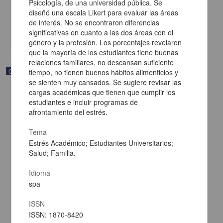
Psicología, de una universidad pública. Se
[sin fecha]
diseñó una escala Likert para evaluar las áreas
Multidisciplina
de interés. No se encontraron diferencias
share
significativas en cuanto a las dos áreas con el
género y la profesión. Los porcentajes revelaron
que la mayoría de los estudiantes tiene buenas
relaciones familiares, no descansan suficiente
Correspondencia postal
tiempo, no tienen buenos hábitos alimenticios y
se sienten muy cansados. Se sugiere revisar las
cargas académicas que tienen que cumplir los
estudiantes e incluir programas de
afrontamiento del estrés.
Tema
Estrés Académico; Estudiantes Universitarios;
Salud; Familia.
Idioma
spa
ISSN
ISSN: 1870-8420
Carta de Vicente G. Muñoz a Francisco I. Madero ofreciéndole sus