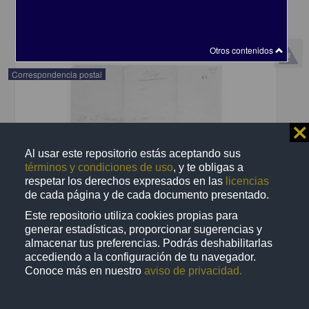
share
Otros contenidos
Correspondencia postal
⨯
Al usar este repositorio estás aceptando sus
términos y condiciones de uso
, y te obligas a
respetar los derechos expresados en las
licencias
de cada página y de cada documento presentado.
Este repositorio utiliza cookies propias para
generar estadísticas, proporcionar sugerencias y
almacenar tus preferencias. Podrás deshabilitarlas
accediendo a la configuración de tu navegador.
Conoce más en nuestro
aviso de privacidad.
Recomienda José Lopp a Jesús Duarte
Lopp, José
[sin fecha]