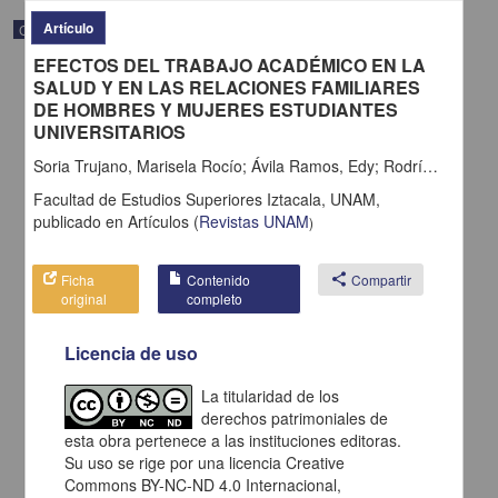
Artículo
Correspondencia postal
EFECTOS DEL TRABAJO ACADÉMICO EN LA
SALUD Y EN LAS RELACIONES FAMILIARES
DE HOMBRES Y MUJERES ESTUDIANTES
UNIVERSITARIOS
Soria Trujano, Marisela Rocío; Ávila Ramos, Edy; Rodríguez Maya, Nadia Montserrat
Facultad de Estudios Superiores Iztacala, UNAM,
publicado en
Artículos
(
Revistas UNAM
)
Ficha
Contenido
share
Compartir
original
completo
Licencia de uso
Carta de H. C. Pitman a Francisco I. Madero en la que le solicita
una fotografía
La titularidad de los
Pitman, H. C.
derechos patrimoniales de
[sin fecha]
Multidisciplina
esta obra pertenece a las instituciones editoras.
Su uso se rige por una licencia Creative
share
Commons BY-NC-ND 4.0 Internacional,