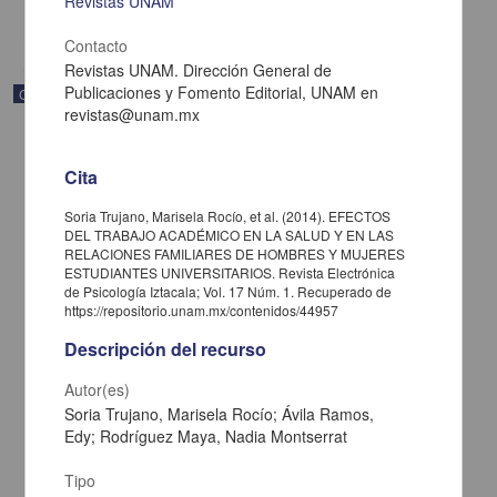
Revistas UNAM
share
Contacto
Revistas UNAM. Dirección General de
Publicaciones y Fomento Editorial, UNAM en
Correspondencia postal
revistas@unam.mx
Cita
Soria Trujano, Marisela Rocío, et al. (2014). EFECTOS
DEL TRABAJO ACADÉMICO EN LA SALUD Y EN LAS
RELACIONES FAMILIARES DE HOMBRES Y MUJERES
ESTUDIANTES UNIVERSITARIOS. Revista Electrónica
de Psicología Iztacala; Vol. 17 Núm. 1. Recuperado de
https://repositorio.unam.mx/contenidos/44957
Descripción del recurso
Autor(es)
Soria Trujano, Marisela Rocío; Ávila Ramos,
Carta de José María Maytorena a Francisco I. Madero en la que
Edy; Rodríguez Maya, Nadia Montserrat
informa se irá a la costa por prescripción médica
Maytorena, José María
Tipo
[sin fecha]