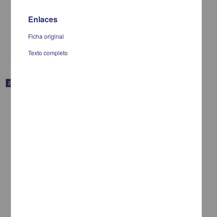
servicios
Muñoz, Vicente G.
Enlaces
[sin fecha]
Multidisciplina
Ficha original
share
Texto completo
Publicación