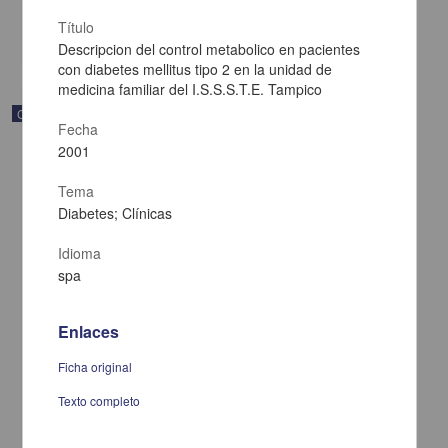
Multidisciplina
Título
share
Descripcion del control metabolico en pacientes
con diabetes mellitus tipo 2 en la unidad de
medicina familiar del I.S.S.S.T.E. Tampico
Correspondencia postal
Fecha
2001
Tema
Diabetes; Clínicas
Idioma
spa
Enlaces
Ficha original
Texto completo
Carta de Francisco Martínez Baca a Francisco I. Madero
felicitándolo por el triunfo de la causa
Martínez Baca, Francisco