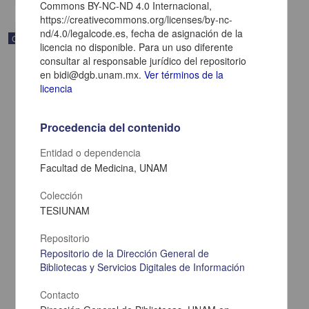
Commons BY-NC-ND 4.0 Internacional,
https://creativecommons.org/licenses/by-nc-
nd/4.0/legalcode.es, fecha de asignación de la
Correspondencia postal
licencia no disponible. Para un uso diferente
consultar al responsable jurídico del repositorio
en bidi@dgb.unam.mx.
Ver términos de la
licencia
Procedencia del contenido
Entidad o dependencia
Facultad de Medicina, UNAM
Colección
TESIUNAM
Repositorio
Carta de Zeferino Pérez, el general Antonio Rábago se encuentra
en la ranchería de Samalayuca
Repositorio de la Dirección General de
Bibliotecas y Servicios Digitales de Información
Pérez, Zeferino
[sin fecha]
Multidisciplina
Contacto