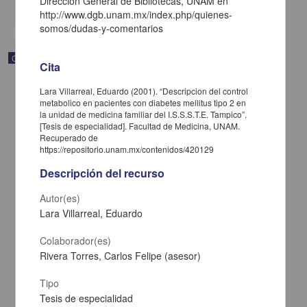
Dirección General de Bibliotecas, UNAM en
share
http://www.dgb.unam.mx/index.php/quienes-
somos/dudas-y-comentarios
Correspondencia postal
Cita
Lara Villarreal, Eduardo (2001). “Descripcion del control
metabolico en pacientes con diabetes mellitus tipo 2 en
la unidad de medicina familiar del I.S.S.S.T.E. Tampico”.
[Tesis de especialidad]. Facultad de Medicina, UNAM.
Recuperado de
https://repositorio.unam.mx/contenidos/420129
Descripción del recurso
Autor(es)
Lara Villarreal, Eduardo
Colaborador(es)
Rivera Torres, Carlos Felipe (asesor)
Carta de José María Maytorena a Francisco I. Madero en la que
informa se irá a la costa por prescripción médica
Tipo
Maytorena, José María
[sin fecha]
Tesis de especialidad