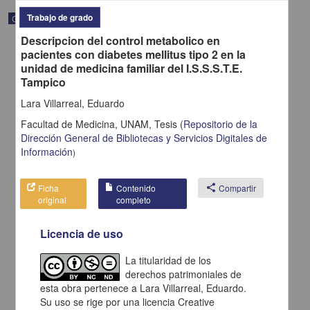
Trabajo de grado
Correspondencia postal
Descripcion del control metabolico en
pacientes con diabetes mellitus tipo 2 en la
unidad de medicina familiar del I.S.S.S.T.E.
Tampico
Lara Villarreal, Eduardo
Facultad de Medicina, UNAM,
Tesis
(
Repositorio de la
Dirección General de Bibliotecas y Servicios Digitales de
Información
)
Ficha
Contenido
share
Compartir
original
completo
Carta de H. C. Pitman a Francisco I. Madero en la que le solicita
Licencia de uso
una fotografía
Pitman, H. C.
La titularidad de los
[sin fecha]
Multidisciplina
derechos patrimoniales de
esta obra pertenece a Lara Villarreal, Eduardo.
share
Su uso se rige por una licencia Creative