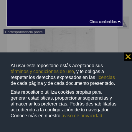
share
Otros contenidos
Correspondencia postal
⨯
Al usar este repositorio estás aceptando sus
términos y condiciones de uso
, y te obligas a
respetar los derechos expresados en las
licencias
de cada página y de cada documento presentado.
Este repositorio utiliza cookies propias para
generar estadísticas, proporcionar sugerencias y
almacenar tus preferencias. Podrás deshabilitarlas
accediendo a la configuración de tu navegador.
Conoce más en nuestro
aviso de privacidad.
Recomienda José Lopp a Jesús Duarte
Lopp, José
[sin fecha]