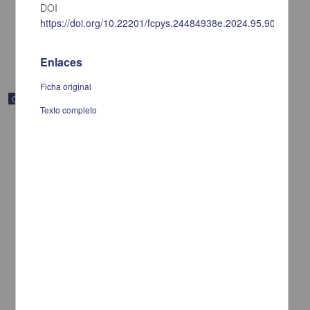
DOI
[sin fecha]
Multidisciplina
https://doi.org/10.22201/fcpys.24484938e.2024.95.90772
share
Enlaces
Ficha original
Correspondencia postal
Texto completo
Carta de Vicente G. Muñoz a Francisco I. Madero ofreciéndole sus