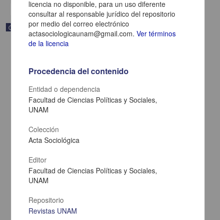
licencia no disponible, para un uso diferente
consultar al responsable jurídico del repositorio
por medio del correo electrónico
Correspondencia postal
actasociologicaunam@gmail.com.
Ver términos
de la licencia
Procedencia del contenido
Entidad o dependencia
Facultad de Ciencias Políticas y Sociales,
UNAM
Colección
Acta Sociológica
Editor
Facultad de Ciencias Políticas y Sociales,
Carta de Zeferino Pérez, el general Antonio Rábago se encuentra
en la ranchería de Samalayuca
UNAM
Pérez, Zeferino
[sin fecha]
Repositorio
Multidisciplina
Revistas UNAM