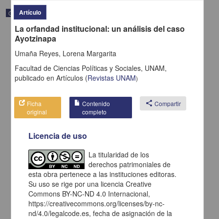
Artículo
Correspondencia postal
La orfandad institucional: un análisis del caso
Ayotzinapa
Umaña Reyes, Lorena Margarita
Facultad de Ciencias Políticas y Sociales, UNAM,
publicado en
Artículos
(
Revistas UNAM
)
Ficha
Contenido
share
Compartir
original
completo
Licencia de uso
La titularidad de los
Carta de H. C. Pitman a Francisco I. Madero en la que le solicita
derechos patrimoniales de
una fotografía
esta obra pertenece a las instituciones editoras.
Pitman, H. C.
Su uso se rige por una licencia Creative
[sin fecha]
Multidisciplina
Commons BY-NC-ND 4.0 Internacional,
https://creativecommons.org/licenses/by-nc-
share
nd/4.0/legalcode.es, fecha de asignación de la