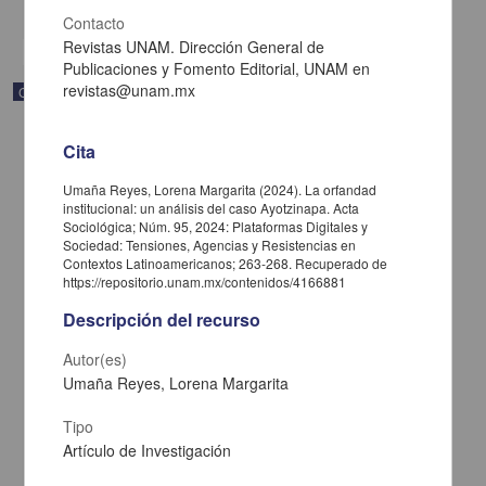
share
Contacto
Revistas UNAM. Dirección General de
Publicaciones y Fomento Editorial, UNAM en
revistas@unam.mx
Correspondencia postal
Cita
Umaña Reyes, Lorena Margarita (2024). La orfandad
institucional: un análisis del caso Ayotzinapa. Acta
Sociológica; Núm. 95, 2024: Plataformas Digitales y
Sociedad: Tensiones, Agencias y Resistencias en
Contextos Latinoamericanos; 263-268. Recuperado de
https://repositorio.unam.mx/contenidos/4166881
Descripción del recurso
Autor(es)
Umaña Reyes, Lorena Margarita
Carta de José María Maytorena a Francisco I. Madero en la que
Tipo
informa se irá a la costa por prescripción médica
Artículo de Investigación
Maytorena, José María
[sin fecha]