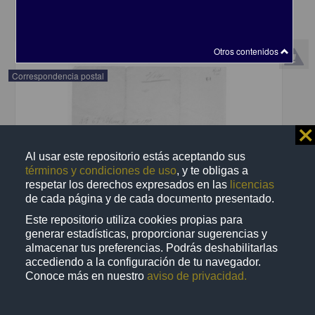
share
Otros contenidos
Correspondencia postal
⨯
Al usar este repositorio estás aceptando sus
términos y condiciones de uso
, y te obligas a
respetar los derechos expresados en las
licencias
de cada página y de cada documento presentado.
Este repositorio utiliza cookies propias para
generar estadísticas, proporcionar sugerencias y
almacenar tus preferencias. Podrás deshabilitarlas
accediendo a la configuración de tu navegador.
Conoce más en nuestro
aviso de privacidad.
Recomienda José Lopp a Jesús Duarte
Lopp, José
[sin fecha]