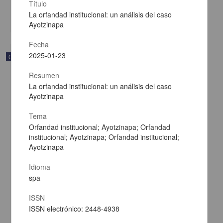
Multidisciplina
Título
La orfandad institucional: un análisis del caso
share
Ayotzinapa
Fecha
2025-01-23
Correspondencia postal
Resumen
La orfandad institucional: un análisis del caso
Ayotzinapa
Tema
Orfandad institucional; Ayotzinapa; Orfandad
institucional; Ayotzinapa; Orfandad institucional;
Ayotzinapa
Idioma
spa
ISSN
Carta de Francisco Martínez Baca a Francisco I. Madero
ISSN electrónico: 2448-4938
felicitándolo por el triunfo de la causa
Martínez Baca, Francisco