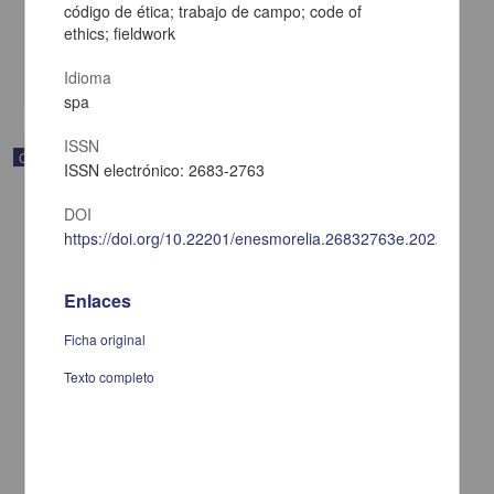
código de ética; trabajo de campo; code of
[sin fecha]
ethics; fieldwork
Multidisciplina
share
Idioma
spa
ISSN
Correspondencia postal
ISSN electrónico: 2683-2763
DOI
https://doi.org/10.22201/enesmorelia.26832763e.2022.9.113
Enlaces
Ficha original
Texto completo
Carta de Vicente G. Muñoz a Francisco I. Madero ofreciéndole sus