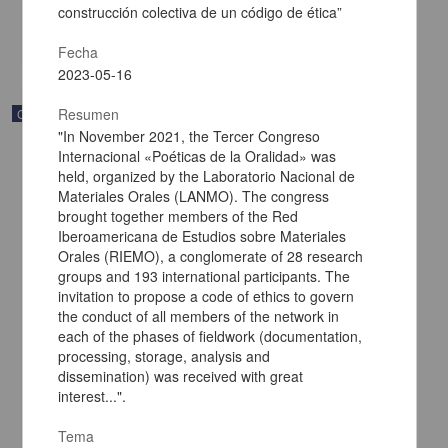
Multidisciplina
construcción colectiva de un código de ética”
share
Fecha
2023-05-16
Resumen
Correspondencia postal
"In November 2021, the Tercer Congreso
Internacional «Poéticas de la Oralidad» was
held, organized by the Laboratorio Nacional de
Materiales Orales (LANMO). The congress
brought together members of the Red
Iberoamericana de Estudios sobre Materiales
Orales (RIEMO), a conglomerate of 28 research
groups and 193 international participants. The
invitation to propose a code of ethics to govern
the conduct of all members of the network in
each of the phases of fieldwork (documentation,
processing, storage, analysis and
dissemination) was received with great
interest...".
Carta de Francisco Martínez Baca a Francisco I. Madero
felicitándolo por el triunfo de la causa
Tema
Martínez Baca, Francisco