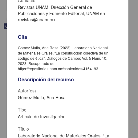
Contacto
share
Revistas UNAM. Dirección General de
Publicaciones y Fomento Editorial, UNAM en
revistas@unam.mx
Correspondencia postal
Cita
Gómez Mutio, Ana Rosa (2023). Laboratorio Nacional
de Materiales Orales. “La construcción colectiva de un
código de ética”. Diálogos de Campo; Vol. 5 Núm. 10,
2023. Recuperado de
https://repositorio.unam.mx/contenidos/4164193
Descripción del recurso
Autor(es)
Gómez Mutio, Ana Rosa
Tipo
Artículo de Investigación
Carta de José María Maytorena a Francisco I. Madero en la que
informa se irá a la costa por prescripción médica
Maytorena, José María
Título
[sin fecha]
Laboratorio Nacional de Materiales Orales. “La