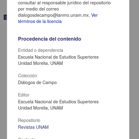
consultar al responsable jurídico del repositorio
por medio del correo
dialogosdecampo@lanmo.unam.mx.
Ver
Correspondencia postal
términos de la licencia
Procedencia del contenido
Entidad o dependencia
Escuela Nacional de Estudios Superiores
Unidad Morelia, UNAM
Colección
Diálogos de Campo
Editor
Escuela Nacional de Estudios Superiores
Unidad Morelia, UNAM
Carta de Zeferino Pérez, el general Antonio Rábago se encuentra
en la ranchería de Samalayuca
Repositorio
Pérez, Zeferino
[sin fecha]
Revistas UNAM
Multidisciplina