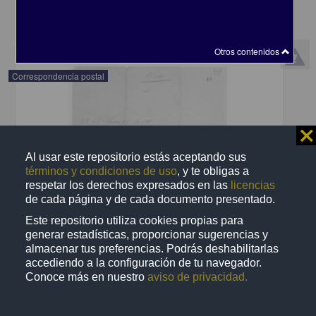
share
Otros contenidos
Correspondencia postal
⨯
Al usar este repositorio estás aceptando sus
términos y condiciones de uso
, y te obligas a
respetar los derechos expresados en las
licencias
de cada página y de cada documento presentado.
Este repositorio utiliza cookies propias para
generar estadísticas, proporcionar sugerencias y
almacenar tus preferencias. Podrás deshabilitarlas
accediendo a la configuración de tu navegador.
Conoce más en nuestro
aviso de privacidad.
Recomienda José Lopp a Jesús Duarte
Lopp, José
[sin fecha]