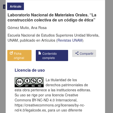
Artículo
Correspondencia postal
Laboratorio Nacional de Materiales Orales. “La
construcción colectiva de un código de ética”
Gómez Mutio, Ana Rosa
Escuela Nacional de Estudios Superiores Unidad Morelia,
UNAM,
publicado en
Artículos
(
Revistas UNAM
)
Ficha
Contenido
share
Compartir
original
completo
Licencia de uso
La titularidad de los
Carta de H. C. Pitman a Francisco I. Madero en la que le solicita
derechos patrimoniales de
una fotografía
esta obra pertenece a las instituciones editoras.
Pitman, H. C.
Su uso se rige por una licencia Creative
[sin fecha]
Multidisciplina
Commons BY-NC-ND 4.0 Internacional,
https://creativecommons.org/licenses/by-nc-
share
nd/4.0/legalcode.es, para un uso diferente