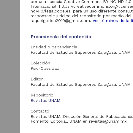
por una licencia Creative Commons BY-NC-ND 4.0
de Información
Internacional, https://creativecommons.org/licens
Biblioteca y
nd/4.0/legalcode.es, para un uso diferente consult
Hemeroteca
responsable jurídico del repositorio por medio del
438,985
Nacional Digital de
raquelguillen2010@gmail.com.
Ver términos de la l
México
Revistas UNAM
89,475
Procedencia del contenido
N
Repositorio del
l
Entidad o dependencia
Instituto de
L
Investigaciones
23,758
Facultad de Estudios Superiores Zaragoza, UNAM
Jurídicas "RU
M
Jurídicas"
Colección
[
Psic-Obesidad
M
Repositorio del
Instituto de
5,334
Editor
Investigaciones
Sociales "RUD-IIS"
Facultad de Estudios Superiores Zaragoza, UNAM
Repositorio Memoria
Repositorio
Institucional del
Revistas UNAM
Centro de
4,214
Investigaciones sobre
Contacto
América del Norte
Revistas UNAM. Dirección General de Publicaciones
"MiCISAN"
Cor
Fomento Editorial, UNAM en revistas@unam.mx
ver más