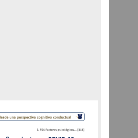
Correspondencia postal
Carta donde le suplican
ordene la libertad de José
Flores Alatorre
Maldonado, Manuel
[sin fecha]