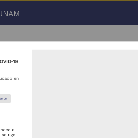
a UNAM
COVID-19
 50 de
3,192,753 resultados
icado en
respondencia postal
Correspondencia postal
rtir
enece a
 se rige