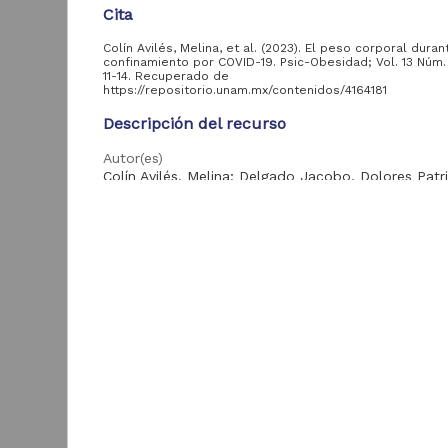
Cita
Colín Avilés, Melina, et al. (2023). El peso corporal duran
Acervo
confinamiento por COVID-19. Psic-Obesidad; Vol. 13 Núm.
11-14. Recuperado de
https://repositorio.unam.mx/contenidos/4164181
Colecciones
Universitarias
2,045,979
Descripción del recurso
Digitales
Tesis
569,855
Autor(es)
Colín Avilés, Melina; Delgado Jacobo, Dolores Patri
Hemeroteca
Nacional Digital de
433,535
Tipo
México
Artículo Técnico-Profesional
Artículos
89,475
T
e
Título
Publicaciones del IIJ
19,278
f
El peso corporal durante el confinamiento por CO
Biblioteca Nacional
5,450
[
Digital de México
Fecha
[
2024-06-19
M
Archivo fotográfico
4,631
"Mexico Indigena"
Resumen
ver más
Situations such as poor diet, physical inactivity an
sedentary behaviors have caused Mexico to devel
72.5% prevalence of overweight and obesity, whic
it among the five countries with the highest incide