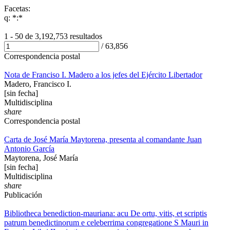
Facetas:
q: *:*
1 - 50 de
3,192,753 resultados
/
63,856
Correspondencia postal
Nota de Franciso I. Madero a los jefes del Ejército Libertador
Madero, Francisco I.
[sin fecha]
Multidisciplina
share
Correspondencia postal
Carta de José María Maytorena, presenta al comandante Juan
Antonio García
Maytorena, José María
[sin fecha]
Multidisciplina
share
Publicación
Bibliotheca benediction-mauriana: acu De ortu, vitis, et scriptis
patrum benedictinorum e celeberrima congregatione S Mauri in