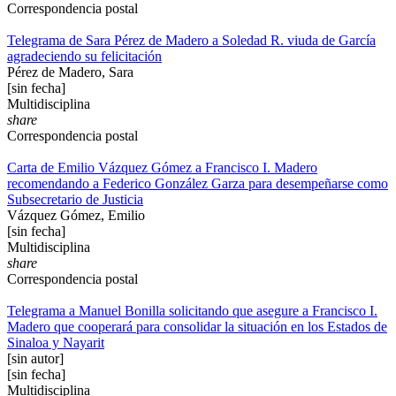
Correspondencia postal
Telegrama de Sara Pérez de Madero a Soledad R. viuda de García
agradeciendo su felicitación
Pérez de Madero, Sara
[sin fecha]
Multidisciplina
share
Correspondencia postal
Carta de Emilio Vázquez Gómez a Francisco I. Madero
recomendando a Federico González Garza para desempeñarse como
Subsecretario de Justicia
Vázquez Gómez, Emilio
[sin fecha]
Multidisciplina
share
Correspondencia postal
Telegrama a Manuel Bonilla solicitando que asegure a Francisco I.
Madero que cooperará para consolidar la situación en los Estados de
Sinaloa y Nayarit
[sin autor]
[sin fecha]
Multidisciplina