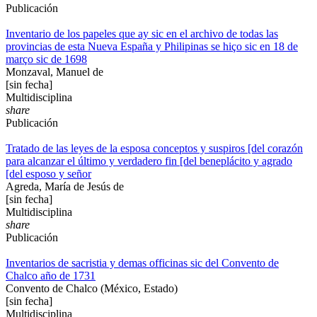
Publicación
Inventario de los papeles que ay sic en el archivo de todas las
provincias de esta Nueva España y Philipinas se hiço sic en 18 de
março sic de 1698
Monzaval, Manuel de
[sin fecha]
Multidisciplina
share
Publicación
Tratado de las leyes de la esposa conceptos y suspiros [del corazón
para alcanzar el último y verdadero fin [del beneplácito y agrado
[del esposo y señor
Agreda, María de Jesús de
[sin fecha]
Multidisciplina
share
Publicación
Inventarios de sacristia y demas officinas sic del Convento de
Chalco año de 1731
Convento de Chalco (México, Estado)
[sin fecha]
Multidisciplina